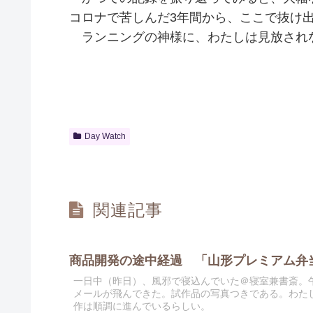
コロナで苦しんだ3年間から、ここで抜け
ランニングの神様に、わたしは見放され
Day Watch
関連記事
商品開発の途中経過 「山形プレミアム弁当
一日中（昨日）、風邪で寝込んでいた＠寝室兼書斎。
メールが飛んできた。試作品の写真つきである。わた
作は順調に進んでいるらしい。