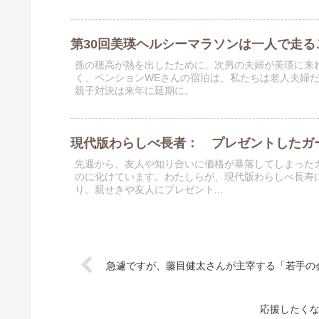
第30回美瑛ヘルシーマラソンは一人で走る
孫の穂高が熱を出したために、次男の夫婦が美瑛に来
く、ペンションWEさんの宿泊は、私たちは老人夫婦
親子対決は来年に延期に。
現代版わらしべ長者： プレゼントしたガ
先週から、友人や知り合いに価格が暴落してしまった
のに化けています。わたしらが、現代版わらしべ長寿に
り、親せきや友人にプレゼント...
急遽ですが、藤目健太さんが主宰する「若手の
応援したく