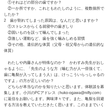
①それはどの部分の歯ですか？
②一か所ですか、これともわたしのように、複数個所で
したか？
2 歯が割れてしまった原因は、なんだと思いますか？
①ストレスからくる就寝中の歯ぎしり
②固いものを誤って噛んでしまった
③激しい運動など、歯を強く噛みしめる習慣
③その他、遺伝的な体質（父母・祖父母からの遺伝的な
体質）
わたしや内藤さんが特殊なのか？ かわすみ先生がおし
ゃるように、「先生のような方（噛む力が人一倍強くて、
歯に亀裂が入ってしまう人）は、けっこういらっしゃるの
ですよ」の方が正しいのか？
どちらが本当なのかを知りたいと思います。体験談を募
集します。小川のPCアドレス（huko-ogawa@nifty.com）
に返信をお願いします。興味津々です。また、亀裂を回避
する方法を教えていただきたく思います。このままでいく