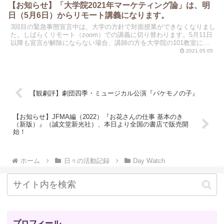
【お知らせ】「大学院2021年マーケティング論」は、明
日（5月6日）からリモート講義になります。
3回目の緊急事態宣言中は、大学の方針で対面授業ができなくなりまし
た。しばらくリモート（zoom）での講義に切り替わります。5月11日
以降も宣言が解除にならない場合、講師の方を大学院の101教室にお
呼びして、皆さんはリモートでの受講になります...
2021.05.05
【観劇評】劇団四季・ミュージカル公演『バケモノの子』
【お知らせ】JFMA編（2022）『お花さんの仕事 基本のき
（新版）』（誠文堂新光社）、本日より全国の書店で販売開
始！
ホーム
日々の活動記録
Day Watch
プロフィール