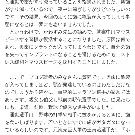
と運動で歯がすり減っていることを指摘されました。奥歯
がすり減っているので、夜中に歯ぎしりがひどいらしいの
です。その結果、今回のように歯に亀裂が入ってしまう事
態になるとは、夢にも思いませんでした。
というわけで、かわすみ先生の勧めで、就寝中はマウス
ピースする習慣が復活することになりました。原因は何で
あれ、奥歯にクラックが入ってしまうわけです。自分の歯
を失ってインプラントになることを避けるためにも、スト
レス緩和とマウスピースを採用することにしました。
ここで、ブログ読者のみなさんに質問です。奥歯に亀裂
が入ってしまうほど、顎が発達しているのはわたしだけな
のでしょうか？確かに、血統的にマラソン選手の家系では
あります。親父も伯父も戦前の駅伝選手でした。従兄たち
にも、柔道、剣道、野球で優秀な選手がいました。
運動選手は、野球の打撃や相手に技をかけるときに、歯
を食いしばります。若いときにすでに歯がガタガタになっ
ているらしいのです。元読売巨人軍の王貞治選手が、「ホ