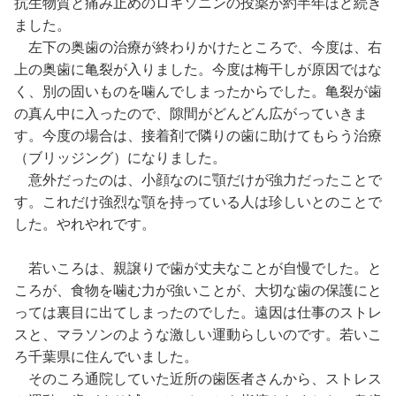
抗生物質と痛み止めのロキソニンの投薬が約半年ほど続き
ました。
左下の奥歯の治療が終わりかけたところで、今度は、右
上の奥歯に亀裂が入りました。今度は梅干しが原因ではな
く、別の固いものを噛んでしまったからでした。亀裂が歯
の真ん中に入ったので、隙間がどんどん広がっていきま
す。今度の場合は、接着剤で隣りの歯に助けてもらう治療
（ブリッジング）になりました。
意外だったのは、小顔なのに顎だけが強力だったことで
す。これだけ強烈な顎を持っている人は珍しいとのことで
した。やれやれです。
若いころは、親譲りで歯が丈夫なことが自慢でした。と
ころが、食物を噛む力が強いことが、大切な歯の保護にと
っては裏目に出てしまったのでした。遠因は仕事のストレ
スと、マラソンのような激しい運動らしいのです。若いこ
ろ千葉県に住んでいました。
そのころ通院していた近所の歯医者さんから、ストレス