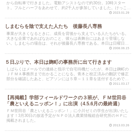
から自転車で行きました。電動アシストなので約30分。10時スター
ト。フルとハーフをあわせて、約2千人が参加していました。けっこう
参加者が多かったです、ゴールタイムは、2週間前の赤...
2023.01.29
しまむらを陰で支えた人たち 後藤長八専務
事業が大きくなるときに、成長を背後から支えている人たちがいる。
大きな企業であればなおのこと、彼らは表舞台にはあまり登場しな
い。しまむらの場合は、それが後藤長八専務である。本日は日曜日に
もかかわらず、専務は二回目のインタビューに応じてくださる...
2008.06.15
５日ぶりで、本日は麹町の事務所に出て行きます
しばらくはメールでの連絡と指示で自宅待機だったが、本日は麹町の
ＪＦＭＡ事務所まで出かることになる。青木と校正済みの翻訳で修正
部分を確認したあと、ピアソンには５章～１１章を送付するためであ
る。その後に、ＪＦＭＡで緊急ミーティングを行う。
2011.03.17
【再掲載】学部フィールドワークの３班が、ＦＭ世田谷
「農といえるニッポン！」に出演（4.5.6月の最終週）
ＦＭ世田谷「農といえるニッポン！」に小川ゼミの学生が出演いたし
ます！3月30日の放送予定がＮＰＯ法人農業情報総合研究所のＨＰに
掲載されました。
2013.03.26