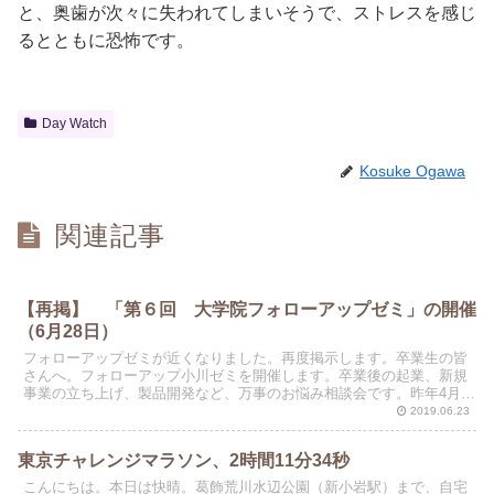
と、奥歯が次々に失われてしまいそうで、ストレスを感じ
るとともに恐怖です。
Day Watch
Kosuke Ogawa
関連記事
【再掲】 「第６回 大学院フォローアップゼミ」の開催
（6月28日）
フォローアップゼミが近くなりました。再度掲示します。卒業生の皆
さんへ。フォローアップ小川ゼミを開催します。卒業後の起業、新規
事業の立ち上げ、製品開発など、万事のお悩み相談会です。昨年4月か
ら隔月で開催していますが、次回は来週の6月28日（金...
2019.06.23
東京チャレンジマラソン、2時間11分34秒
こんにちは。本日は快晴。葛飾荒川水辺公園（新小岩駅）まで、自宅