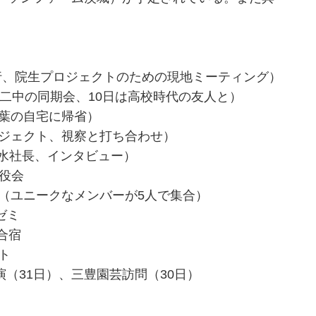
、院生プロジェクトのための現地ミーティング）
は二中の同期会、10日は高校時代の友人と）
千葉の自宅に帰省）
ロジェクト、視察と打ち合わせ）
清水社長、インタビュー）
役会
（ユニークなメンバーが5人で集合）
ゼミ
合宿
ト
演（31日）、三豊園芸訪問（30日）