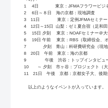
1 4日 東京：JFMAフラワービジ
2 6日～８日 海の京都：現地調査
3 11日 東京：定例JFMAセミナー
4 12日～15日 山梨：ゼミ夏合宿（足和
5 15日 夕刻 東京：NOAFセミナー＠
6 19日 午前 東京：RBS（取締役会、
7 夕刻 青山：科研費研究会（現地
8 20日 午前 東京：海の京都
9 午後 渋谷：トップインタビュー
10 ～ 夕刻 市ヶ谷：プロジェクト（
11 21日 午後 京都：京都女子大、後
以上のようなイベントが入っていま