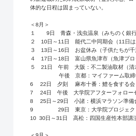
体的な日程は固まっていない。
＜8月＞
１ 9日 青森・浅虫温泉（みちのく銀行
２ 10日～11日 能代二中同期会（11日
３ 13日～16日 お盆休み（子供たちが
４ 17日～18日 富山県魚津市（魚津プ
５ 21日 午前 大阪：不二製油取材（
午後 京都：マイファーム取締
6 22日 夕刻 麻布十番：鱧を食する会
7 24日 午後 大学院アフターフォロー
8 25日～29日 小諸：横浜マラソン準備
9 29日 東京：大学院プロジェク
10 30日～31日 高松：四国生産性本部講
＜9月＞