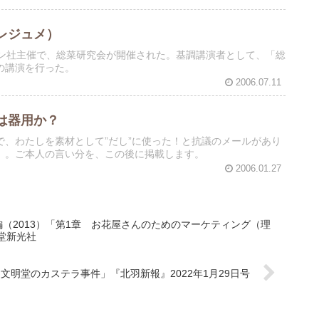
レジュメ）
マン社主催で、総菜研究会が開催された。基調講演者として、「総
の講演を行った。
2006.07.11
は器用か？
、わたしを素材として”だし”に使った！と抗議のメールがあり
）。ご本人の言い分を、この後に掲載します。
2006.01.27
編（2013）「第1章 お花屋さんのためのマーケティング（理
堂新光社
「文明堂のカステラ事件」『北羽新報』2022年1月29日号