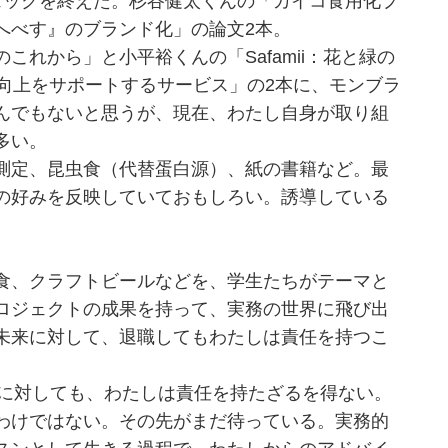
ックを終えた。杉谷健太くんの「カイコ食用化プ
へべす』のブランド化」の論文2本。
れから」と小平裕くんの「Safamii：花と緑の
向上をサポートするサービス」の2本に、モンブラ
んでもないと思うが、現在、わたし自身が取り組
多い。
測定、昆虫食（代替蛋白源）、紙の書籍など。最
の好みを反映していておもしろい。誘導している
食、クラフトビールなどを、学生たちがテーマと
ロジェクトの成果を持って、実務の世界に飛び出
未来に対して、退職してもわたしは責任を持つこ
に対しても、わたしは責任を持たざるを得ない。
わけではない。その先がまだ待っている。実務的