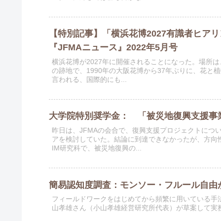
【特別記事】「横浜花博2027有識者ヒア
『JFMAニュース』2022年5月号
横浜花博が2027年に開催されることになった。場所
の跡地で、1990年の大阪花博から37年ぶりに、花と
言われる、国際的にも...
大学院特別奨学金： 「被災地復興支援事
昨日は、JFMAの会合で、復興支援プロジェクトにつ
アを検討していた。結論に到達できなかったが、方向
IM研究科で、被災地復興の...
簡易認知度調査：モンソー・フルール自由
フィールドワークをはじめてから頻繁に用いている手
山孝雄さん（小山孝雄経営研究所代表）が草案して実