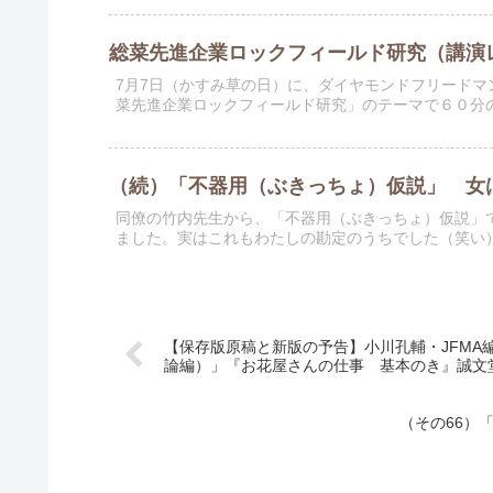
総菜先進企業ロックフィールド研究（講演
7月7日（かすみ草の日）に、ダイヤモンドフリード
菜先進企業ロックフィールド研究」のテーマで６０分
（続）「不器用（ぶきっちょ）仮説」 女
同僚の竹内先生から、「不器用（ぶきっちょ）仮説」で
ました。実はこれもわたしの勘定のうちでした（笑い
【保存版原稿と新版の予告】小川孔輔・JFMA
論編）」『お花屋さんの仕事 基本のき』誠文
（その66）