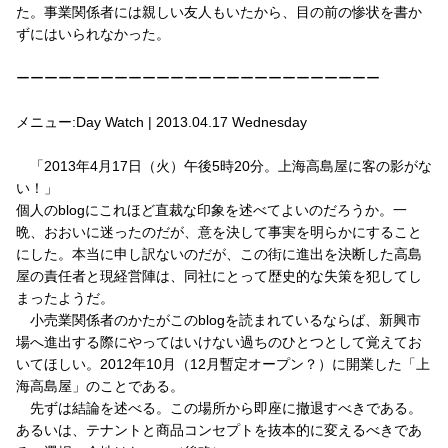
た。事業関係者には親しい友人もいたから、目の前の惨状を書か
ずにはいられなかった。
ーーーーーーーーーーーーーーーーーーーーーーーーーー
メニュー:Day Watch | 2013.04.17 Wednesday
「2013年4月17日（火）午後5時20分。上海高島屋に客の影がな
い！」
個人のblogにこれほど直裁な印象を述べてよいのだろうか。一
晩、おおいに迷ったのだが、意を決して事実を明らかにすること
にした。本当に申し訳ないのだが、この街に進出を決断した高島
屋の責任者と現経営陣は、同社にとって歴史的な失策を犯してし
まったようだ。
小売業関係者のかたがこのblogを読まれているならば、新興市
場へ進出する際にやってはいけない過ちのひとつとして覚えてお
いてほしい。2012年10月（12月暫定オープン？）に開業した「上
海高島屋」のことである。
先ずは結論を述べる。この場所から即座に撤退すべきである。
あるいは、テナントと商品コンセプトを抜本的に変えるべきであ