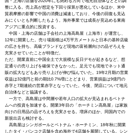
国・上海の店舗を2020年にも閉める方向で地元自治体などとの調
整に入る。売上高が想定を下回り採算が悪化しているほか、米中
貿易摩擦の影響で中国の消費は減速しており、今後の回復も見込
みにくいとも判断したもよう。海外事業では成長が見込める東南
アジアに重点的に投資する。
中国・上海の店舗は子会社の上海高島屋（上海市）が運営し、
12年に開業した。売り場面積は4万平方メートルと日本の基幹店級
の広さを持ち、高級ブランドなど現地の富裕層向けの品ぞろえを
充実させていたことが特徴だ。
ただ、開業直前に中国全土で大規模な反日デモが起きるなど、想
定通りの売り上げを確保できなかった。足元でも現地でネット通
販の拡大などもあり売り上げが伸び悩んでいた。19年2月期の営業
収益は32億円と前の期比0.7%増にとどまり、営業損益は9億円の
赤字と7期連続の営業赤字となっていた。今後、閉店について地元
自治体などと協議する。
一方で、高島屋は中間層や若年人口の拡大が見込まれるベトナ
ムへの投資を加速する。開業3年目の「ホーチミン高島屋」は家族
向けの日用品の品ぞろえを充実させる。増床のほか、同国内での
新規出店も検討する。
高島屋はシンガポールとベトナム・ホーチミン、18年秋に開業
したタイ・バンコク店舗を含め海外で4店舗を展開している。シン