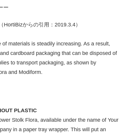
ーー
（HortiBizからの引用：2019.3.4）
f materials is steadily increasing. As a result,
and cardboard packaging that can be disposed of
plies to transport packaging, as shown by
lora and Modiform.
HOUT PLASTIC
ower Stolk Flora, available under the name of Your
pany in a paper tray wrapper. This will put an