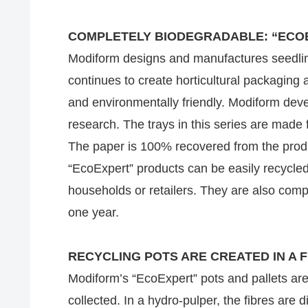
COMPLETELY BIODEGRADABLE: “ECO
Modiform designs and manufactures seedlin
continues to create horticultural packaging 
and environmentally friendly. Modiform devel
research. The trays in this series are made f
The paper is 100% recovered from the prod
“EcoExpert” products can be easily recycled
households or retailers. They are also com
one year.
RECYCLING POTS ARE CREATED IN A
Modiform’s “EcoExpert” pots and pallets a
collected. In a hydro-pulper, the fibres are d