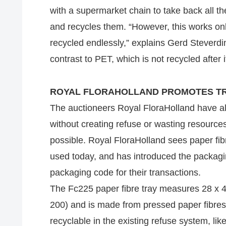
with a supermarket chain to take back all th
and recycles them. “However, this works on
recycled endlessly,” explains Gerd Steverdi
contrast to PET, which is not recycled after 
ROYAL FLORAHOLLAND PROMOTES TR
The auctioneers Royal FloraHolland have als
without creating refuse or wasting resource
possible. Royal FloraHolland sees paper fibr
used today, and has introduced the packag
packaging code for their transactions.
The Fc225 paper fibre tray measures 28 x 4
200) and is made from pressed paper fibres wi
recyclable in the existing refuse system, li