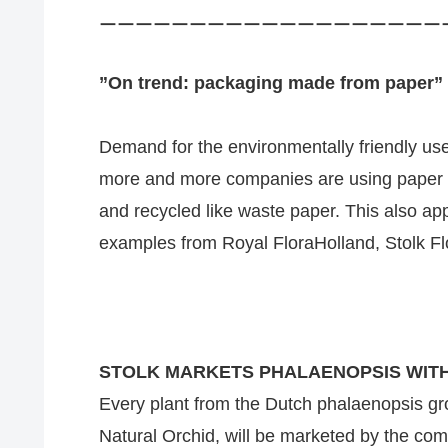
ーーーーーーーーーーーーーーーーーーー
”On trend: packaging made from paper”
Demand for the environmentally friendly use o
more and more companies are using paper 
and recycled like waste paper. This also ap
examples from Royal FloraHolland, Stolk F
STOLK MARKETS PHALAENOPSIS WIT
Every plant from the Dutch phalaenopsis gr
Natural Orchid, will be marketed by the com