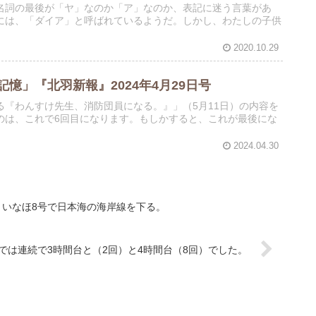
名詞の最後が「ヤ」なのか「ア」なのか、表記に迷う言葉があ
には、「ダイア」と呼ばれているようだ。しかし、わたしの子供
2020.10.29
憶」『北羽新報』2024年4月29日号
『わんすけ先生、消防団員になる。』」（5月11日）の内容を
のは、これで6回目になります。もしかすると、これが最後にな
2024.04.30
、いなほ8号で日本海の海岸線を下る。
では連続で3時間台と（2回）と4時間台（8回）でした。
）