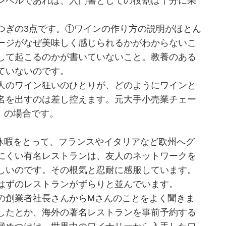
レベルであれば、入門書としての役割は十分に果
ぎの3点です。①ワインの作り方の説明がほとん
ージがなぜ美味しく感じられるかがわからないこ
して起こるのかが書いていないこと。教養のある
ていないのです。
人のワイン狂いのひとりが、どのようにワインと
名を出すのは差し控えます。元大手小売業チェー
）の場合です。
休暇をとって、フランスやイタリアなど欧州へグ
にくい有名レストランは、友人のネットワークを
しいのです。その根気と忍耐に感服しています。
はずのレストランがずらりと並んでいます。
の創業者社長さんからMさんのことをよく聞きま
したとか、海外の著名レストランを事前予約する