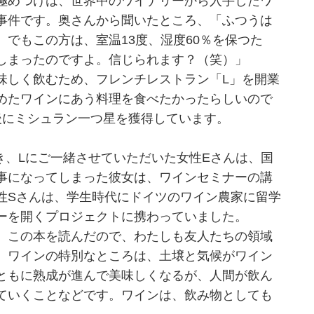
極めつけは、世界中のワイナリーから入手したワ
事件です。奥さんから聞いたところ、「ふつうは
でもこの方は、室温13度、湿度60％を保つた
しまったのですよ。信じられます？（笑）」
しく飲むため、フレンチレストラン「L」を開業
めたワインにあう料理を食べたかったらしいので
後にミシュラン一つ星を獲得しています。
、Lにご一緒させていただいた女性Eさんは、国
事になってしまった彼女は、ワインセミナーの講
性Sさんは、学生時代にドイツのワイン農家に留学
ーを開くプロジェクトに携わっていました。
。この本を読んだので、わたしも友人たちの領域
。ワインの特別なところは、土壌と気候がワイン
ともに熟成が進んで美味しくなるが、人間が飲ん
ていくことなどです。ワインは、飲み物としても