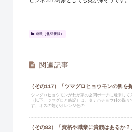
ビジネスの対象としても奥が深そうです。
連載（北羽新報）
関連記事
（その117）「ツマグロヒョウモンの餌を探
ツマグロヒョウモンがわが家の玄関ポーチに飛来してき
（以下、ツマグロと略記）は、タテハチョウ科の蝶々
す。オスの翅がオレンジ色の...
（その83）「資格や職業に貴賤はあるか？」