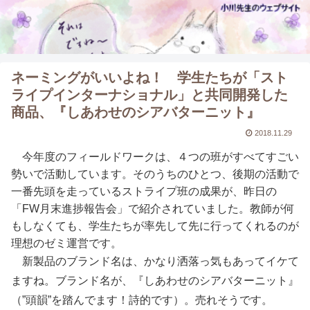
ネーミングがいいよね！ 学生たちが「スト
ライプインターナショナル」と共同開発した
商品、『しあわせのシアバターニット』
2018.11.29
今年度のフィールドワークは、４つの班がすべてすごい
勢いで活動しています。そのうちのひとつ、後期の活動で
一番先頭を走っているストライプ班の成果が、昨日の
「FW月末進捗報告会」で紹介されていました。教師が何
もしなくても、学生たちが率先して先に行ってくれるのが
理想のゼミ運営です。
新製品のブランド名は、かなり洒落っ気もあってイケて
ますね。ブランド名が、『しあわせのシアバターニット』
（”頭韻”を踏んでます！詩的です）。売れそうです。