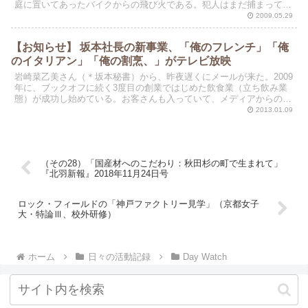
庭に置いてあったバイクからの飛び火である。犯人はまだ捕まってい
ない。実は、わが屋も一昨年、南側の駐車場で放火あり、危...
2009.05.29
【お知らせ】 坂本社長の新事業、「俺のフレンチ」「俺
のイタリアン」「俺の割烹、」がテレビ放映
岩崎菜乙美さん（＊坂本秘書）から、昨夜遅くにメールが来た。2009
年に、ブックオフに続く3度目の創業ではじめた飲食業（立ち飲み業
態）が成功し始めている。お客さんも入っていて、メディアからの注
目度も高い。岩崎さんからのメールは、今月は坂本社長...
2013.01.09
（その28）「国産材へのこだわり：秋田杉の町で生まれて」
『北羽新報』2018年11月24日号
ロック・フィールドの「神戸ファクトリー見学」（京都女子
大・特論Ⅲ、校外研修）
ホーム
日々の活動記録
Day Watch