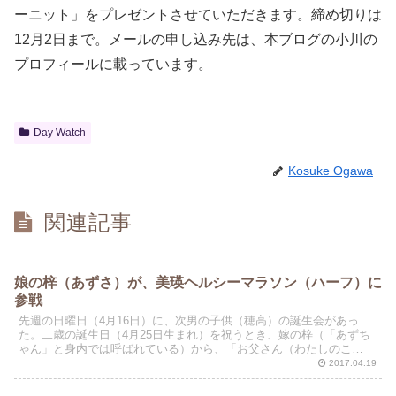
ーニット」をプレゼントさせていただきます。締め切りは
12月2日まで。メールの申し込み先は、本ブログの小川の
プロフィールに載っています。
Day Watch
Kosuke Ogawa
関連記事
娘の梓（あずさ）が、美瑛ヘルシーマラソン（ハーフ）に
参戦
先週の日曜日（4月16日）に、次男の子供（穂高）の誕生会があっ
た。二歳の誕生日（4月25日生まれ）を祝うとき、嫁の梓（「あずち
ゃん」と身内では呼ばれている）から、「お父さん（わたしのこ
と）、わたし美瑛の20キロにエントリーしました！」と緊急...
2017.04.19