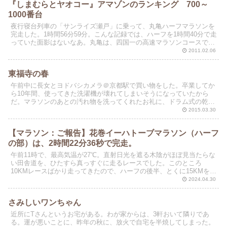
『しまむらとヤオコー』アマゾンのランキング 700～
1000番台
夜行寝台列車の「サンライズ瀬戸」に乗って、丸亀ハーフマラソンを
完走した。1時間56分59分。こんな記録では、ハーフを1時間40分で走
っていた面影はないなあ。丸亀は、四国一の高速マラソンコースであ
る。3～4年前は、1時間42分で完走した。加齢...
2011.02.06
東福寺の春
午前中に長女とヨドバシカメラ＠京都駅で買い物をした。卒業してか
ら10年間、使ってきた洗濯機が壊れてしまいそうになっていたから
だ。マラソンのあとの汚れ物を洗ってくれたお礼に、ドラム式の乾燥
洗濯機をプレゼントした。いや、上手に貢がせられたかも(...
2015.03.30
【マラソン：ご報告】花巻イーハトーブマラソン（ハーフ
の部）は、2時間22分36秒で完走。
午前11時で、最高気温が27℃。直射日光を遮る木陰がほぼ見当たらな
い田舎道を、ひたすら真っすぐに走るレースでした。このところ
10KMレースばかり走ってきたので、ハーフの後半、とくに15KMを過
ぎてからがきついレースになりました。 前半...
2024.04.30
さみしいワンちゃん
近所にTさんというお宅がある。わが家からは、3軒おいて隣りであ
る。運が悪いことに、昨年の秋に、放火で自宅を半焼してしまった。