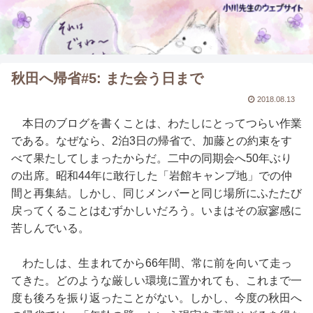
秋田へ帰省#5: また会う日まで
2018.08.13
本日のブログを書くことは、わたしにとってつらい作業
である。なぜなら、2泊3日の帰省で、加藤との約束をす
べて果たしてしまったからだ。二中の同期会へ50年ぶり
の出席。昭和44年に敢行した「岩館キャンプ地」での仲
間と再集結。しかし、同じメンバーと同じ場所にふたたび
戻ってくることはむずかしいだろう。いまはその寂寥感に
苦しんでいる。
わたしは、生まれてから66年間、常に前を向いて走っ
てきた。どのような厳しい環境に置かれても、これまで一
度も後ろを振り返ったことがない。しかし、今度の秋田へ