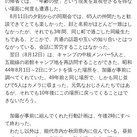
の帰省では、「年齢の壁」という現実を直視せざるを得な
い場面に何度も遭遇した。
8月11日の夕刻からの同期会では、65人の仲間たちと歓
談できてとても楽しかった。顔と名前がほとんど一致はし
なかったが、それでも3年間、同じ町で過ごした同級生た
ちである。どこかで、共通の話題や互いの知り合いとはつ
ながっている。会話に苦労することはなかった。
翌日（8月12日）は、キャンプの中核メンバー5人と、
五能線の岩館キャンプ地を再訪問することができた。昭和
44年8月1日～2日にテントを張った場所を、加藤が事前に
調べてくれていた。49年前と同じ場所で、しかも同じ並
びで5人はカメラに収まった。元気なおじさんたちではあ
るが、それでも10年後にこの場所に戻ってくることはで
きないだろう。
加藤が事前に組んでくれた行動計画は、午後2時にすべ
て終わった。
わたし以外は、能代市内か秋田県内に住んでいる。昼前