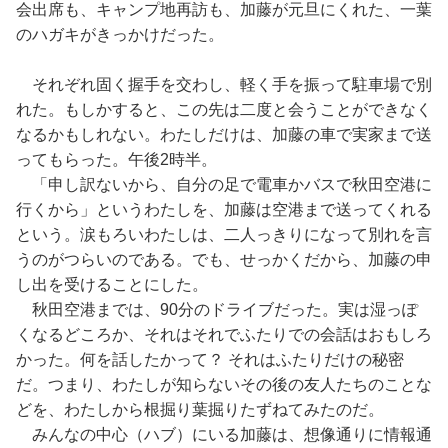
会出席も、キャンプ地再訪も、加藤が元旦にくれた、一葉
のハガキがきっかけだった。
それぞれ固く握手を交わし、軽く手を振って駐車場で別
れた。もしかすると、この先は二度と会うことができなく
なるかもしれない。わたしだけは、加藤の車で実家まで送
ってもらった。午後2時半。
「申し訳ないから、自分の足で電車かバスで秋田空港に
行くから」というわたしを、加藤は空港まで送ってくれる
という。涙もろいわたしは、二人っきりになって別れを言
うのがつらいのである。でも、せっかくだから、加藤の申
し出を受けることにした。
秋田空港までは、90分のドライブだった。実は湿っぽ
くなるどころか、それはそれでふたりでの会話はおもしろ
かった。何を話したかって？ それはふたりだけの秘密
だ。つまり、わたしが知らないその後の友人たちのことな
どを、わたしから根掘り葉掘りたずねてみたのだ。
みんなの中心（ハブ）にいる加藤は、想像通りに情報通