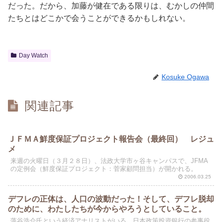
だった。だから、加藤が健在である限りは、むかしの仲間
たちとはどこかで会うことができるかもしれない。
Day Watch
Kosuke Ogawa
関連記事
ＪＦＭＡ鮮度保証プロジェクト報告会（最終回） レジュ
メ
来週の火曜日（３月２８日）、法政大学市ヶ谷キャンパスで、JFMA
の定例会（鮮度保証プロジェクト：菅家顧問担当）が開かれる。
2006.03.25
デフレの正体は、人口の波動だった！そして、デフレ脱却
のために、わたしたちが今からやろうとしていること。
藻谷浩介氏という経済アナリストがいる。日本政策投資銀行の参事役