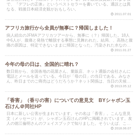
で、『デフレの正体』というベストセラーを書いている。通説とは異
なる、戦後日本経済史観がおもしろい。
2011.07.01
アフリカ旅行から全員が無事に？帰国しました！
病人続出のJFMAアフリカツアーから、無事に（？）帰国した。18人
中6人が、腹痛と発熱で離脱する事態に見舞われた。結局、、高熱と腹
痛の原因は、特定できないままに帰国となった。汚染された水なの
か、脂ぎったワニ肉なのか、生野菜のサラダなのか、最...
2011.01.27
今年の母の日は、全国的に晴れ？
数日前から、全国各地の花屋さん、量販店、ネット通販の会社さんに
電話とメールを送っている。今日が「母の日」の当日である。みなさ
ん、昨日までのご商売はどうだろうか？ネット関係は、当日の天候に
それほど左右されないが、実店舗はその影響をもろに受ける...
2013.05.12
「香害」（香りの害）についての意見文 BYシャボン玉
石けん＠同社HP
日本に新しい公害が生まれています。その名は「香害」。こんな意見
文（メッセージ）が、シャボン玉石けんのHPに掲載されています。友
人の徳江倫明さんのフェイスブックで知りました。そういえば、この
頃、電車に乗ったり、町をふらふら歩いているときに、強...
2018.06.07