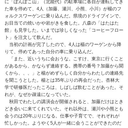
に「ぽんぽこ山」（北能代）の駐車場に各自が運転してき
た車を停めて、4人（加藤、瀬川、小熊、小川）が楊のフ
ォルクスワーゲンに乗り込んだ。県境のドライブインで、
お目当ての焼いかや岩がきを食した。八森の「はたはた
館」も見学した。いまでは珍しくなった「コーヒーフロー
ト」を注文して飲んだ。
当初の計画が完了したので、4人は楊のワーゲンから降
りて、停めてあった自分の車に乗り込んだ。
「また、近いうちに会おうな。こすけ、東京に行くこと
があるから、かならず連絡する。携帯の番号？加藤から聞
くから、、、」と楊がめずらしく自分からわたしの連絡先
を聞こうとした。楊とは35年ぶりの再会だった。杏林大
学で研修医だったころは、しばしば飲むことがあった。そ
れが、なぜか疎遠になっていた。
秋田でわたしの講演会が開催されると、加藤だけはとき
どき会いに来てくれていた。それ以外は、瀬川や小熊とも
会うのは20年ぶりになる。仕事や子育てで、それぞれが
忙しかった。ようやく5人が一緒に会うことができたのだ