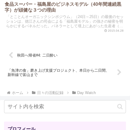
食品スーパー・福島屋のビジネスモデル（40年間連続黒
字）が頑健な３つの理由
「とことんオーガニックシンポジウム」（24日～25日）の最後のセッ
ションは、徳江さんの司会による「福島屋モデル」の強さの秘密を明
らかにするパネルだった。パネラーとして壇上にあがった生産者（副
士さん）と地方食品スーパー（山口さん）の代表は、そ...
2015.04.28
秋田へ帰省#4: 二日酔い
「魚津の食」磨き上げ支援プロジェクト、本日から二日間、
新幹線で富山まで
ホーム
日々の活動記録
Day Watch
プロフィール