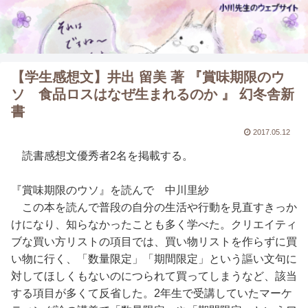
【学生感想文】井出 留美 著 『賞味期限のウ
ソ 食品ロスはなぜ生まれるのか 』 幻冬舎新
書
2017.05.12
読書感想文優秀者2名を掲載する。
『賞味期限のウソ』を読んで 中川里紗
この本を読んで普段の自分の生活や行動を見直すきっか
けになり、知らなかったことも多く学べた。クリエイティ
ブな買い方リストの項目では、買い物リストを作らずに買
い物に行く、「数量限定」「期間限定」という謳い文句に
対してほしくもないのにつられて買ってしまうなど、該当
する項目が多くて反省した。2年生で受講していたマーケ