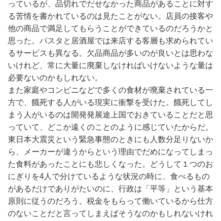
っているが、品切れでだせなかった商品があることに対す
る苦情を書かれているのは見たことがない。店員の接客や
他の商品で満足してもらうことができているのだろうかと
思った。パスタと居酒屋では来店する客層も求められてい
るサービスも異なる。欠品商品が多いのが良いとは思わな
いけれど、常に大量に廃棄しなければいけないような量は
必要ないのかもしれない。
また家庭やコンビニなどで多くの食材が廃棄されている一
方で、餓死する人がいる現実に衝撃を受けた。餓死してし
まう人がいるのは開発発展途上国でおきていることだと思
っていて、どこか遠くのことのように感じていたからだ。
東日本大震災という緊急事態のときにも人数分足りないか
ら、メーカーが違うからという理由でだめになってしまっ
た食料があったことにも悲しくなった。どうして１つのお
にぎりを4人で分けているような状況の時に、食べるもの
があるだけでありがたいのに、行政は「平等」という基本
原則に従うのだろう。税金をもらって働いているから仕方
のないことだと言ってしまえばそうなのかもしれないけれ