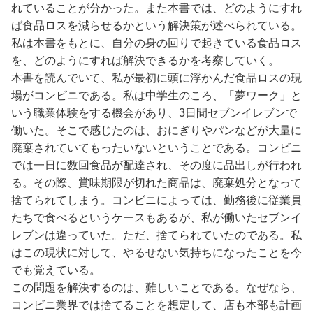
れていることが分かった。また本書では、どのようにすれ
ば食品ロスを減らせるかという解決策が述べられている。
私は本書をもとに、自分の身の回りで起きている食品ロス
を、どのようにすれば解決できるかを考察していく。
本書を読んでいて、私が最初に頭に浮かんだ食品ロスの現
場がコンビニである。私は中学生のころ、「夢ワーク」と
いう職業体験をする機会があり、3日間セブンイレブンで
働いた。そこで感じたのは、おにぎりやパンなどが大量に
廃棄されていてもったいないということである。コンビニ
では一日に数回食品が配達され、その度に品出しが行われ
る。その際、賞味期限が切れた商品は、廃棄処分となって
捨てられてしまう。コンビニによっては、勤務後に従業員
たちで食べるというケースもあるが、私が働いたセブンイ
レブンは違っていた。ただ、捨てられていたのである。私
はこの現状に対して、やるせない気持ちになったことを今
でも覚えている。
この問題を解決するのは、難しいことである。なぜなら、
コンビニ業界では捨てることを想定して、店も本部も計画