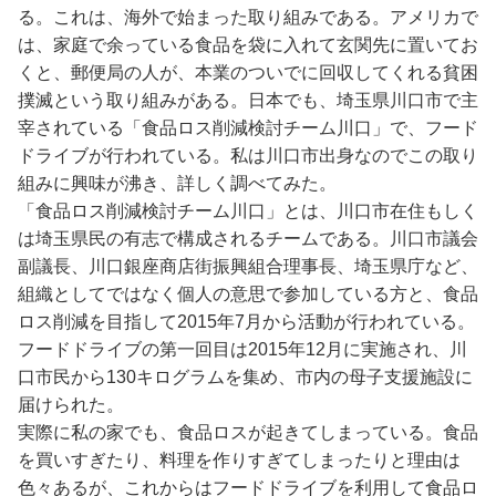
る。これは、海外で始まった取り組みである。アメリカで
は、家庭で余っている食品を袋に入れて玄関先に置いてお
くと、郵便局の人が、本業のついでに回収してくれる貧困
撲滅という取り組みがある。日本でも、埼玉県川口市で主
宰されている「食品ロス削減検討チーム川口」で、フード
ドライブが行われている。私は川口市出身なのでこの取り
組みに興味が沸き、詳しく調べてみた。
「食品ロス削減検討チーム川口」とは、川口市在住もしく
は埼玉県民の有志で構成されるチームである。川口市議会
副議長、川口銀座商店街振興組合理事長、埼玉県庁など、
組織としてではなく個人の意思で参加している方と、食品
ロス削減を目指して2015年7月から活動が行われている。
フードドライブの第一回目は2015年12月に実施され、川
口市民から130キログラムを集め、市内の母子支援施設に
届けられた。
実際に私の家でも、食品ロスが起きてしまっている。食品
を買いすぎたり、料理を作りすぎてしまったりと理由は
色々あるが、これからはフードドライブを利用して食品ロ