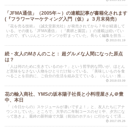
「JFMA通信」（2005年～）の連載記事が書籍化されます
(『フラワーマーケティング入門（仮）』３月末発売）
『花を売る技術』（誠文堂新光社）が発売されてから７年が経過して
いる。その後も「JFMA通信」（『農耕と園芸』）の連載は続いてい
たので、ずいぶんとコンテンツが貯まっていた。長らく編集を担当し
てくれた新出さんが書籍部門に移ったので、連載の書籍化...
2013.01.19
続・友人のMさんのこと： 超グルメな人間になった原点
は？
「人は何のために生きているのか？」という哲学的な問いが、ほとん
ど意味をなさない人物をひとりだけ知っている。「美味しいものを食
べることを目的に、ご自分の生活を組み立てている」（らしい：推測
段階）Mさんのケースだ。数日前に、Mさんの”グルメぶり...
2019.03.09
花の輸入商社、YMSの坂本陽子社長と小料理屋さん＠豊
中、本日
「（今日からの）スケジュールが凄いですよ！」と、友人たちにアナ
ウンスしていた。ところで、大学の二年制コースのゼミ中、夕方にな
って急きょ、最終の新幹線で大阪（前泊のホテル）に行かなくて済む
ことになった。もちろん、ゼミ終了後には飲み会になった。
2017.05.26