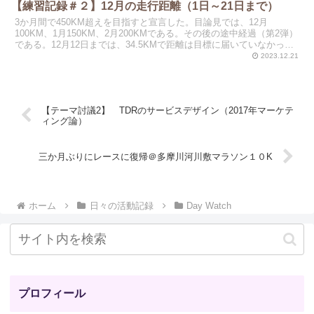
【練習記録＃２】12月の走行距離（1日～21日まで）
3か月間で450KM超えを目指すと宣言した。目論見では、12月
100KM、1月150KM、2月200KMである。その後の途中経過（第2弾）
である。12月12日までは、34.5KMで距離は目標に届いていなかっ
た。しかし、3日前に水元公園まで往...
2023.12.21
【テーマ討議2】 TDRのサービスデザイン（2017年マーケテ
ィング論）
三か月ぶりにレースに復帰＠多摩川河川敷マラソン１０K
ホーム
日々の活動記録
Day Watch
プロフィール