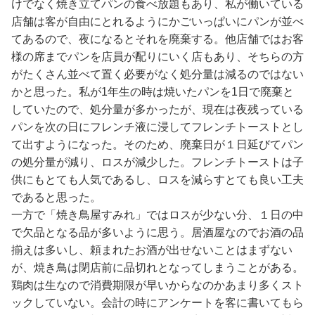
けでなく焼き立てパンの食べ放題もあり、私が働いている
店舗は客が自由にとれるようにかごいっぱいにパンが並べ
てあるので、夜になるとそれを廃棄する。他店舗ではお客
様の席までパンを店員が配りにいく店もあり、そちらの方
がたくさん並べて置く必要がなく処分量は減るのではない
かと思った。私が1年生の時は焼いたパンを1日で廃棄と
していたので、処分量が多かったが、現在は夜残っている
パンを次の日にフレンチ液に浸してフレンチトーストとし
て出すようになった。そのため、廃棄日が１日延びてパン
の処分量が減り、ロスが減少した。フレンチトーストは子
供にもとても人気であるし、ロスを減らすとても良い工夫
であると思った。
一方で「焼き鳥屋すみれ」ではロスが少ない分、１日の中
で欠品となる品が多いように思う。居酒屋なのでお酒の品
揃えは多いし、頼まれたお酒が出せないことはまずない
が、焼き鳥は閉店前に品切れとなってしまうことがある。
鶏肉は生なので消費期限が早いからなのかあまり多くスト
ックしていない。会計の時にアンケートを客に書いてもら