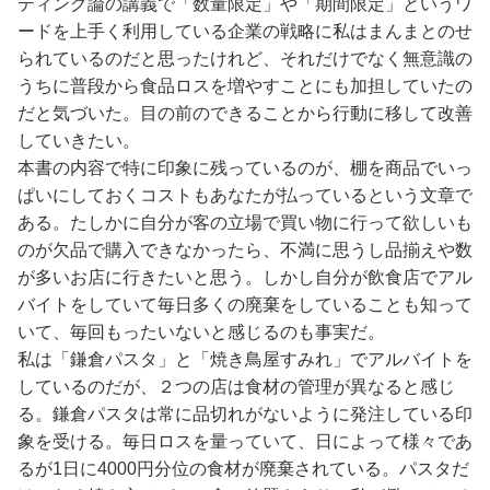
ティング論の講義で「数量限定」や「期間限定」というワ
ードを上手く利用している企業の戦略に私はまんまとのせ
られているのだと思ったけれど、それだけでなく無意識の
うちに普段から食品ロスを増やすことにも加担していたの
だと気づいた。目の前のできることから行動に移して改善
していきたい。
本書の内容で特に印象に残っているのが、棚を商品でいっ
ぱいにしておくコストもあなたが払っているという文章で
ある。たしかに自分が客の立場で買い物に行って欲しいも
のが欠品で購入できなかったら、不満に思うし品揃えや数
が多いお店に行きたいと思う。しかし自分が飲食店でアル
バイトをしていて毎日多くの廃棄をしていることも知って
いて、毎回もったいないと感じるのも事実だ。
私は「鎌倉パスタ」と「焼き鳥屋すみれ」でアルバイトを
しているのだが、２つの店は食材の管理が異なると感じ
る。鎌倉パスタは常に品切れがないように発注している印
象を受ける。毎日ロスを量っていて、日によって様々であ
るが1日に4000円分位の食材が廃棄されている。パスタだ