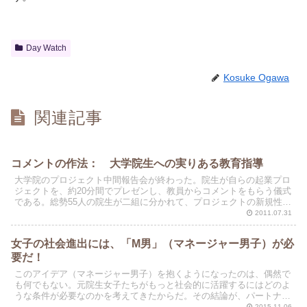
Day Watch
Kosuke Ogawa
関連記事
コメントの作法： 大学院生への実りある教育指導
大学院のプロジェクト中間報告会が終わった。院生が自らの起業プロ
ジェクトを、約20分間でプレゼンし、教員からコメントをもらう儀式
である。総勢55人の院生が二組に分かれて、プロジェクトの新規性や
事業性の観点から評価を受ける。教員は２班に分かれて...
2011.07.31
女子の社会進出には、「M男」（マネージャー男子）が必
要だ！
このアイデア（マネージャー男子）を抱くようになったのは、偶然で
も何でもない。元院生女子たちがもっと社会的に活躍するにはどのよ
うな条件が必要なのかを考えてきたからだ。その結論が、パートナー
男性（夫）がマネージャーに徹すればよいだった。そう、M...
2015.11.06