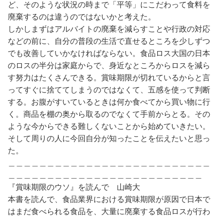
ど、そのような状況の時まで「平等」にこだわって食料を
廃棄するのは違うのではないかと考えた。
しかしまずはアルバイトの廃棄を減らすことや行政の対応
などの前に、自分の普段の生活で直せるところを少しずつ
でも改善していかなければならない。食品ロス大国の日本
のロスの半分は家庭からで、身近なところからロスを減ら
す努力はたくさんできる。賞味期限が切れているからと言
ってすぐに捨ててしまうのではなくて、五感を使って判断
する。お腹がすいているときは何か食べてから買い物に行
く。商品を棚の奥から取るのでなくて手前からとる。その
ような今からできる難しくないことから始めていきたい。
そして周りの人に今回自分が知ったことを伝えたいと思っ
た。
＿＿＿＿＿＿＿＿＿＿＿＿＿＿＿＿＿＿＿＿＿＿＿＿＿＿
＿＿＿＿＿＿＿＿＿＿＿＿＿＿＿＿＿＿＿＿＿＿＿＿＿
『賞味期限のウソ』を読んで 山崎大
本書を読んで、食品業界における賞味期限が原因で日本で
はまだ食べられる食品を、大量に廃棄する食品ロスが行わ