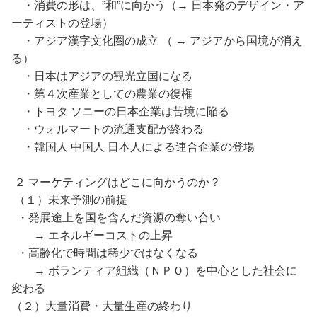
・消費の形は、”和”に向かう（→ 日本発のデザイン・ア
ーティストの登場）
・アジア漢字文化圏の成立 （ → アジアから国境が消え
る）
・日本はアジアの観光立国になる
・第４次産業としての農業の復権
・トヨタ ソニーの日本企業は苦境に陥る
・ウォルマートの流通支配が終わる
・韓国人 中国人 日本人による連合企業の登場
２ マーケティングはどこに向かうのか？
（１）未来予測の前提
・発展途上を国を含んだ資源の奪い合い
→ エネルギーコストの上昇
・高齢化で時間は稀少ではなくなる
→ ボランティア組織（ＮＰＯ）を中心とした社会に
変わる
（２）大量消費・大量生産の終わり