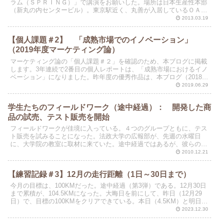
ラム（ＳＰＲＩＮＧ）」で講演をお願いした。場所は日本生産性本部
（新丸の内センタービル）。東京駅近く、丸善が入居しているＯＡＺ
Ｏビルに隣接した建物の６Ｆである。
2013.03.19
【個人課題＃2】 「成熟市場でのイノベーション」
（2019年度マーケティング論）
マーケティング論の「個人課題＃２」を確認のため、本ブログに掲載
します。3年連続で2番目の個人レポートは、「成熟市場におけるイノ
ベーション」になりました。昨年度の優秀作品は、本ブログ（2018年
度）の「個人課題」で検索できます。健闘を祈ります...
2019.06.29
学生たちのフィールドワーク（途中経過）： 開発した商
品の試売、テスト販売を開始
フィールドワークが佳境に入っている。４つのグループともに、テス
ト販売を試みることになった。法政大学の広報部が、先週の水曜日
に、大学院の教室に取材に来ていた。途中経過ではあるが、彼らの取
り組みを紹介する。
2010.12.21
【練習記録＃3】12月の走行距離（1日～30日まで）
今月の目標は、100KMだった。途中経過（第3弾）である。12月30日
まで累積が、104.5KMになった。大晦日を前にして、昨日（12月29
日）で、目標の100KMをクリアできている。本日（4.5KM）と明日
（？）の距離は、12月のおまけの...
2023.12.30