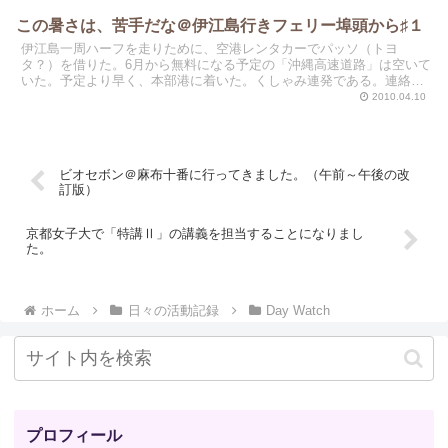
この暑さは、苦手だな＠伊江島行きフェリー埠頭から♯１
伊江島一周ハーフを走りために、空港レンタカーでパッソ（トヨ
タ？）を借りた。6月から無料になる予定の「沖縄高速道路」は空いて
いた。予定より早く、本部港に着いた。くしゃみ連発である。連絡船
のなかは、冷房が効きすぎだからである。
2010.04.10
ビオセボン＠麻布十番に行ってきました。（午前～午後の改
訂版）
京都女子大で「特講Ⅱ」の講義を担当することになりまし
た。
ホーム
日々の活動記録
Day Watch
プロフィール