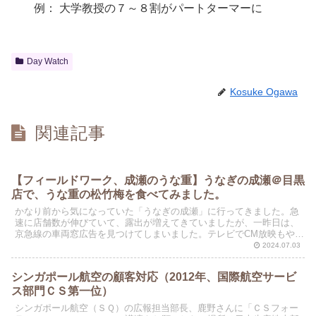
例： 大学教授の７～８割がパートターマーに
Day Watch
Kosuke Ogawa
関連記事
【フィールドワーク、成瀬のうな重】うなぎの成瀬＠目黒
店で、うな重の松竹梅を食べてみました。
かなり前から気になっていた「うなぎの成瀬」に行ってきました。急
速に店舗数が伸びていて、露出が増えてきていましたが、一昨日は、
京急線の車両窓広告を見つけてしまいました。テレビでCM放映もやっ
ているようです。 葛飾区の自宅近くにも、成瀬の店舗...
2024.07.03
シンガポール航空の顧客対応（2012年、国際航空サービ
ス部門ＣＳ第一位）
シンガポール航空（ＳＱ）の広報担当部長、鹿野さんに「ＣＳフォー