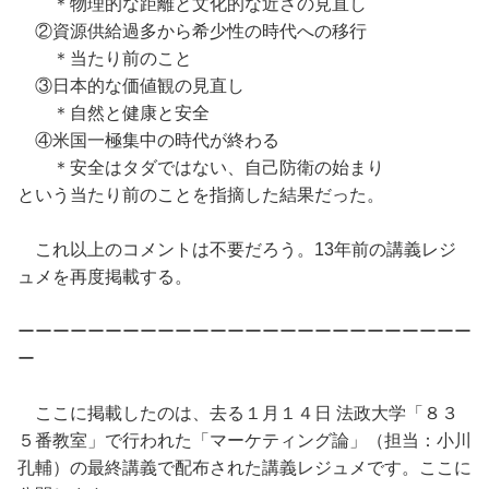
＊物理的な距離と文化的な近さの見直し
②資源供給過多から希少性の時代への移行
＊当たり前のこと
③日本的な価値観の見直し
＊自然と健康と安全
④米国一極集中の時代が終わる
＊安全はタダではない、自己防衛の始まり
という当たり前のことを指摘した結果だった。
これ以上のコメントは不要だろう。13年前の講義レジ
ュメを再度掲載する。
ーーーーーーーーーーーーーーーーーーーーーーーーーー
ー
ここに掲載したのは、去る１月１４日 法政大学「８３
５番教室」で行われた「マーケティング論」（担当：小川
孔輔）の最終講義で配布された講義レジュメです。ここに