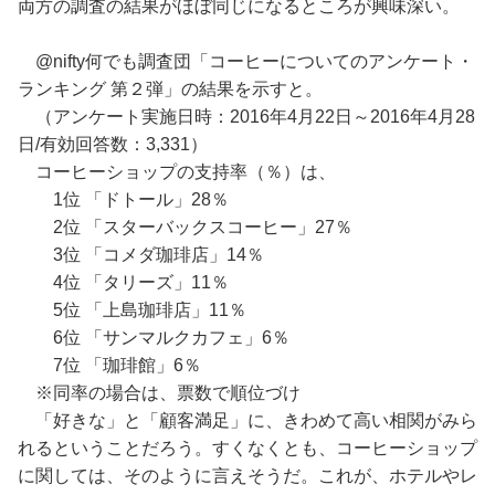
両方の調査の結果がほぼ同じになるところが興味深い。
@nifty何でも調査団「コーヒーについてのアンケート・
ランキング 第２弾」の結果を示すと。
（アンケート実施日時：2016年4月22日～2016年4月28
日/有効回答数：3,331）
コーヒーショップの支持率（％）は、
1位 「ドトール」28％
2位 「スターバックスコーヒー」27％
3位 「コメダ珈琲店」14％
4位 「タリーズ」11％
5位 「上島珈琲店」11％
6位 「サンマルクカフェ」6％
7位 「珈琲館」6％
※同率の場合は、票数で順位づけ
「好きな」と「顧客満足」に、きわめて高い相関がみら
れるということだろう。すくなくとも、コーヒーショップ
に関しては、そのように言えそうだ。これが、ホテルやレ