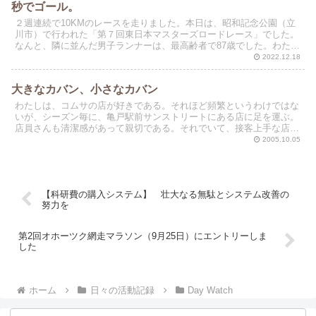
秒でゴール。
２週連続で10KMのレースを走りました。本日は、昭和記念公園（立
川市）で行われた「第７回東日本マスターズロードレース」でした。
なんと、隣に並んだ男子ランナーは、最高齢者で87歳でした。わたし
は、男子の年齢で上から７人目（79人中）。女子の最...
2022.12.18
大きなカバン、小さなカバン
わたしは、コムサの店が好きである。それほど頻繁というわけではな
いが、シーズン毎に、亀戸駅前サンストリートにある店に足を運ぶ。
店員さんも清潔感があって親切である。それでいて、接客上手な店に
ありがちなうっとうしさがない。
2005.10.05
【科研費の購入システム】 壮大なる無駄とシステム改善の
努力を
第2回オホーツク網走マラソン（9月25日）にエントリーしま
した
ホーム
日々の活動記録
Day Watch