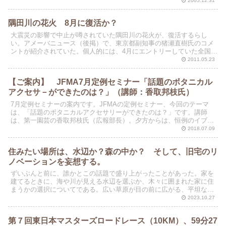
とうとうおなかを壊してしまった。
2005.12.31
隅田川の花火 8月に復活か？
大震災の影響で中止が噂されていた隅田川の花火が、復活するらし
い。アメーバニュース（後掲）で、東京都副知事の猪瀬直樹氏のコメ
ントが紹介されていた。個人的には、4月にエントリーしていた全国各
地のマラソン大会は、ほとんどが中止になっている。
2011.05.23
【ご案内】 JFMA7月定例セミナー「話題のボタニカル
アクセサ－ができたのは？」（講師：香取邦枝氏）
7月定例セミナーの案内です。JFMAの定例セミナー、今回のテーマ
は、「話題のボタニカルアクセサリーができたのは？」です。講師
は、第一園芸の香取邦枝氏（広報部長）。夕方からは、恒例のイブニ
ングセミナーもあります。JFMAのセミナーは、会員以外...
2018.07.09
住みたい場所は、水辺か？森の中か？ そして、旧宅のリ
ノベーションを妄想する。
ずいぶんと前に、誰かとこの話題で盛り上がったことがあった。家を
建てるときに、海や川が見える水辺を選ぶか、木々に囲まれた家に住
まうかの選択についてである。広い草原が目の前に広がる、平坦な場
所を選ぶ人もいるかもしれない。小高い丘や山の頂から、平...
2023.10.27
第７回東日本マスターズロードレース（10KM）、59分27