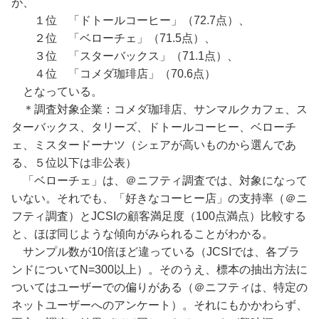
が、
１位 「ドトールコーヒー」（72.7点）、
２位 「ベローチェ」（71.5点）、
３位 「スターバックス」（71.1点）、
４位 「コメダ珈琲店」（70.6点）
となっている。
＊調査対象企業：コメダ珈琲店、サンマルクカフェ、ス
ターバックス、タリーズ、ドトールコーヒー、ベローチ
ェ、ミスタードーナツ（シェアが高いものから選んであ
る、５位以下は非公表）
「ベローチェ」は、＠ニフティ調査では、対象になって
いない。それでも、「好きなコーヒー店」の支持率（＠ニ
フティ調査）とJCSIの顧客満足度（100点満点）比較する
と、ほぼ同じような傾向がみられることがわかる。
サンプル数が10倍ほど違っている（JCSIでは、各ブラ
ンドについてN=300以上）。そのうえ、標本の抽出方法に
ついてはユーザーでの偏りがある（＠ニフティは、特定の
ネットユーザーへのアンケート）。それにもかかわらず、