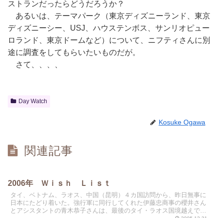
ストランだったらどうだろうか？
あるいは、テーマパーク（東京ディズニーランド、東京
ディズニーシー、USJ、ハウステンボス、サンリオピュー
ロランド、東京ドームなど）について、ニフティさんに別
途に調査をしてもらいたいものだが。
さて、、、、
Day Watch
Kosuke Ogawa
関連記事
2006年 Ｗｉｓｈ Ｌｉｓｔ
タイ、ベトナム、ラオス、中国（昆明）４カ国訪問から、昨日無事に
日本にたどり着いた。強行軍に同行してくれた伊藤忠商事の櫻井さん
とアシスタントの青木恭子さんは、最後のタイ・ラオス国境越えで、