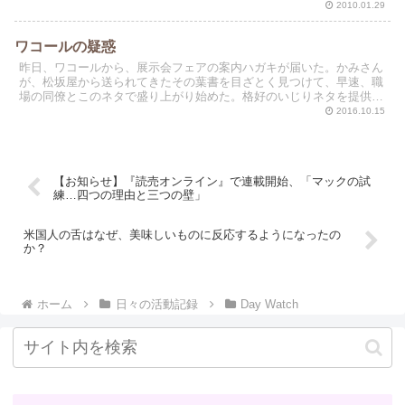
2010.01.29
ワコールの疑惑
昨日、ワコールから、展示会フェアの案内ハガキが届いた。かみさん
が、松坂屋から送られてきたその葉書を目ざとく見つけて、早速、職
場の同僚とこのネタで盛り上がり始めた。格好のいじりネタを提供し
てしまった。
2016.10.15
【お知らせ】『読売オンライン』で連載開始、「マックの試
練…四つの理由と三つの壁」
米国人の舌はなぜ、美味しいものに反応するようになったの
か？
ホーム
日々の活動記録
Day Watch