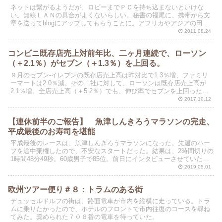
ネットは繋がるようだが、ロビーまでＰＣを持ち込まないといけな
い。無線ＬＡＮの具合がよくないらしい。秘書の福尾に、携帯から文
章を送ってblogにアップしてもらうことに。アフリカやアジアの田舎
にいるときと、同じパターになった。ここは、信州小諸共...
2011.08.24
コンビニ既存店売上対前年比、二ヶ月連続で、ローソン
（＋2.1％）がセブン（＋1.3％）を上回る。
９月のセブン-イレブンの既存店売上高は昨対比で1.3％増、ファミリ
ーマートは2.0％減。その二社に対して、ローソンは既存店売上高が
2.1％増。全店売上高（＋5.2％）でも、伸び率でセブンを上回った。
二ヶ月連続で既存店対前年比で、ローソンがセ...
2017.10.12
【連休前半のご報告】 魚津しんきろうマラソンの完走、
平成最後のお寿司を堪能
平成最後のレースは、魚津しんきろうマラソンになった。先週のハー
フを途中棄権したので、不安なスタートだった。結果は、2時間切りの
1時間48分49秒。60歳男子で85位。前日にインタビューさせていただ
いた市長に、メールで完走の報告をさせていただ...
2019.05.01
欧州ツアー便り＃８：トラムのある街
デュッセルドルフの街は、路面電車が市内を縦横に走っている。トラ
ムに乗りたかったので、ホテルのフロントで市内往復のコースを尋ね
てみた。奨められた７０６番の電車を待っていた。