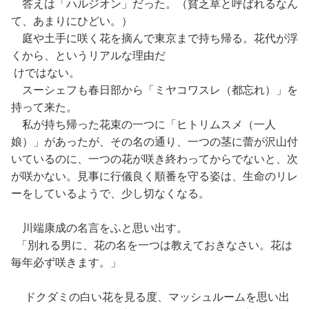
答えは「ハルジオン」だった。（貧乏草と呼ばれるなん
て、あまりにひどい。）
庭や土手に咲く花を摘んで東京まで持ち帰る。花代が浮
くから、というリアルな理由だ
けではない。
スーシェフも春日部から「ミヤコワスレ（都忘れ）」を
持って来た。
私が持ち帰った花束の一つに「ヒトリムスメ（一人
娘）」があったが、その名の通り、一つの茎に蕾が沢山付
いているのに、一つの花が咲き終わってからでないと、次
が咲かない。見事に行儀良く順番を守る姿は、生命のリレ
ーをしているようで、少し切なくなる。
川端康成の名言をふと思い出す。
「別れる男に、花の名を一つは教えておきなさい。花は
毎年必ず咲きます。」
ドクダミの白い花を見る度、マッシュルームを思い出