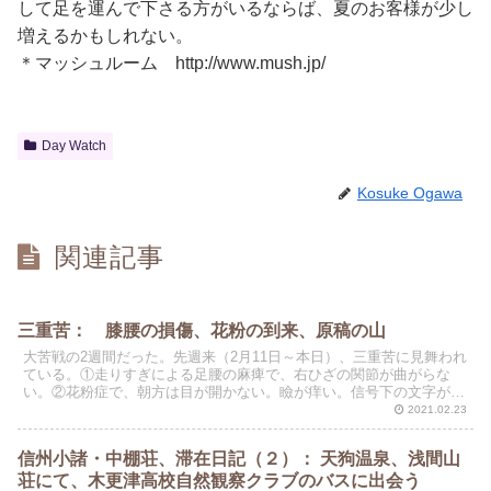
して足を運んで下さる方がいるならば、夏のお客様が少し
増えるかもしれない。
＊マッシュルーム
http://www.mush.jp/
Day Watch
Kosuke Ogawa
関連記事
三重苦： 膝腰の損傷、花粉の到来、原稿の山
大苦戦の2週間だった。先週来（2月11日～本日）、三重苦に見舞われ
ている。①走りすぎによる足腰の麻痺で、右ひざの関節が曲がらな
い。②花粉症で、朝方は目が開かない。瞼が痒い。信号下の文字がか
すんで見える。③原稿の校正作業で、首と手が回らない。...
2021.02.23
信州小諸・中棚荘、滞在日記（２）： 天狗温泉、浅間山
荘にて、木更津高校自然観察クラブのバスに出会う