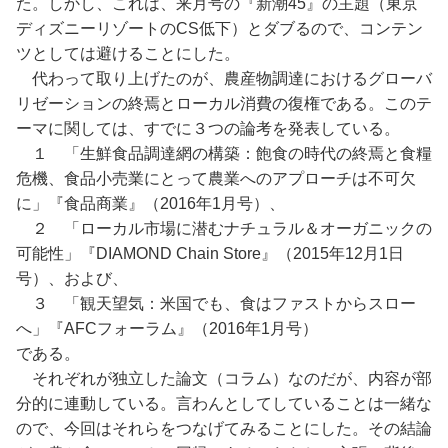
た。しかし、これは、来月号の『新潮45』の主題（東京
ディズニーリゾートのCS低下）とダブるので、コンテン
ツとしては避けることにした。
代わって取り上げたのが、農産物調達におけるグローバ
リゼーションの終焉とローカル消費の復権である。このテ
ーマに関しては、すでに３つの論考を発表している。
１ 「生鮮食品調達網の構築：飽食の時代の終焉と食糧
危機、食品小売業にとって農業へのアプローチは不可欠
に」『食品商業』（2016年1月号）、
２ 「ローカル市場に潜むナチュラル＆オーガニックの
可能性」『DIAMOND Chain Store』（2015年12月1日
号）、および、
３ 「観天望気：米国でも、食はファストからスロー
へ」『AFCフォーラム』（2016年1月号）
である。
それぞれが独立した論文（コラム）なのだが、内容が部
分的に連動している。言わんとしてしていることは一緒な
ので、今回はそれらをつなげてみることにした。その結論