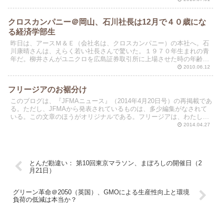
クロスカンパニー＠岡山、石川社長は12月で４０歳にな
る経済学部生
昨日は、アースＭ＆Ｅ（会社名は、クロスカンパニー）の本社へ。石
川康晴さんは、えらく若い社長さんで驚いた。１９７０年生まれの青
年だ。柳井さんがユニクロを広島証券取引所に上場させた時の年齢よ
りも、さらに若い。
2010.06.12
フリージアのお裾分け
このブログは、『JFMAニュース』（2014年4月20日号）の再掲載であ
る。ただし、JFMAから発表されているものは、多少編集がなされて
いる。この文章のほうがオリジナルである。フリージアは、わたしが
もっとも好きな花のひとつだ。とくにピンクと...
2014.04.27
とんだ勘違い： 第10回東京マラソン、まぼろしの開催日（2
月21日）
グリーン革命＠2050（英国）、GMOによる生産性向上と環境
負荷の低減は本当か？