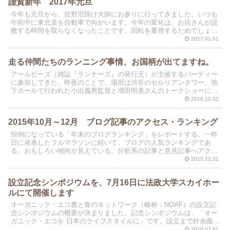
謹賀新年 2017年元旦
今年も元旦から、佐野厄除け大師にお参りに行ってきました。いつも
午前中に東北道を自動車で向かいます。今年の変化は、お坊さんが説
教する時間を取らなくなったことです。回転を重視するためでしょう
か。般若心経を読経したあとそのまま退場となりました。と...
2017.01.01
走る仲間たちのランニング事情、お国柄が出てますね。
アールビーズ（雑誌『ランナーズ』の発行元）が主催するパーティー
に参加してきた。昨夜のことで、場所は渋谷のセルリアンタワー。地
下ホールで行われた小出義男監督と増田明美さんのトークショーに
は、ぎりぎりで間に合った。
2016.12.02
2015年10月～12月 ブログ記事のアクセス・ランキング
恒例になっている「年末のブログランキング」をレポートする。一昨
日に発表したフルマラソンに続いて、ブログの人気ランキングであ
る。おもしろい傾向が見えている。分析系の記事と意見記事へアクセ
スが集中している。
2015.12.31
設立記念シンポジウムを、7月16日に法政大学スカイホー
ルにて開催します
オーガニック・エコ農と食のネットワーク（略称：NOAF）の設立記
念シンポジウムの概要が決まりました。記念シンポジウムは、「オー
ガニック・エコを 日本のライフスタイルに」です。設立まで紆余曲折
があり、準備に一年半を要しました。正式発足にこぎつ...
2016.07.01