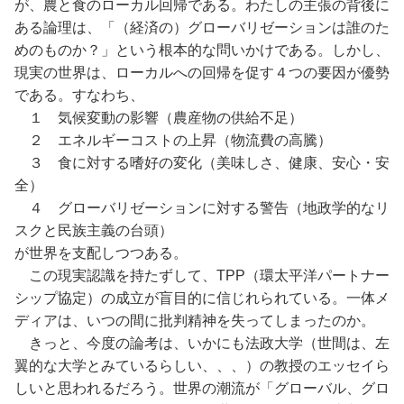
が、農と食のローカル回帰である。わたしの主張の背後に
ある論理は、「（経済の）グローバリゼーションは誰のた
めのものか？」という根本的な問いかけである。しかし、
現実の世界は、ローカルへの回帰を促す４つの要因が優勢
である。すなわち、
１ 気候変動の影響（農産物の供給不足）
２ エネルギーコストの上昇（物流費の高騰）
３ 食に対する嗜好の変化（美味しさ、健康、安心・安
全）
４ グローバリゼーションに対する警告（地政学的なリ
スクと民族主義の台頭）
が世界を支配しつつある。
この現実認識を持たずして、TPP（環太平洋パートナー
シップ協定）の成立が盲目的に信じれられている。一体メ
ディアは、いつの間に批判精神を失ってしまったのか。
きっと、今度の論考は、いかにも法政大学（世間は、左
翼的な大学とみているらしい、、、）の教授のエッセイら
しいと思われるだろう。世界の潮流が「グローバル、グロ