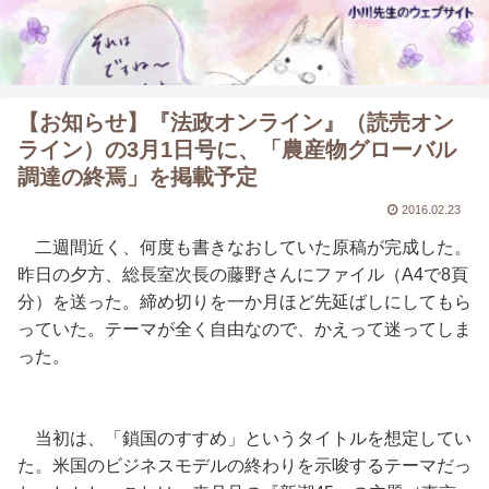
【お知らせ】『法政オンライン』（読売オン
ライン）の3月1日号に、「農産物グローバル
調達の終焉」を掲載予定
2016.02.23
二週間近く、何度も書きなおしていた原稿が完成した。
昨日の夕方、総長室次長の藤野さんにファイル（A4で8頁
分）を送った。締め切りを一か月ほど先延ばしにしてもら
っていた。テーマが全く自由なので、かえって迷ってしま
った。
当初は、「鎖国のすすめ」というタイトルを想定してい
た。米国のビジネスモデルの終わりを示唆するテーマだっ