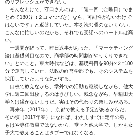
のリフレッシュができない。
そんなわけで、守口さんには、「週一回（金曜日）でま
とめて180分（２コマつづき）なら、可能性がないわけで
はないです」と返答していた。本を読む暇のないくらい、
こんなに忙しいのだから、それでも受諾へのハードルは高
い。
一週間が経って、昨日返事があった。「マーケティング
論は基礎科目なので、商学部の時間割がやりくりできな
い」とのこと。東大時代などは、基礎科目を90分×２=180
分で運営していた。法政の経営学部でも、そのシステムを
採用していたような気がする。
自校で教えながら、学外での活動も継続しながら、他大
学に週二回出校するのはきびしい。残念ながら、早稲田大
学とは縁がないようだ。実はその代わりの楽しみがある。
再来年（2017年）、京都で教える予定があるからだ。
その頃（2017年春）になれば、わたしすでに定年の身。
もはや専任教員ではないから、堂々と他大学で、しかも女
子大で教えることはタブーではなくなる。