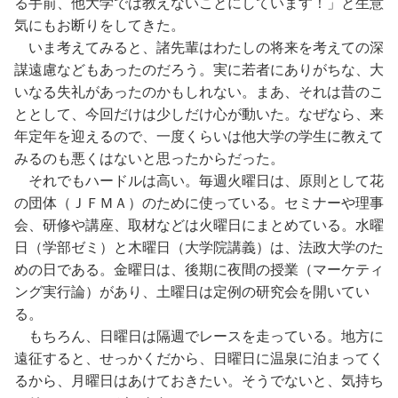
る手前、他大学では教えないことにしています！」と生意
気にもお断りをしてきた。
いま考えてみると、諸先輩はわたしの将来を考えての深
謀遠慮などもあったのだろう。実に若者にありがちな、大
いなる失礼があったのかもしれない。まあ、それは昔のこ
ととして、今回だけは少しだけ心が動いた。なぜなら、来
年定年を迎えるので、一度くらいは他大学の学生に教えて
みるのも悪くはないと思ったからだった。
それでもハードルは高い。毎週火曜日は、原則として花
の団体（ＪＦＭＡ）のために使っている。セミナーや理事
会、研修や講座、取材などは火曜日にまとめている。水曜
日（学部ゼミ）と木曜日（大学院講義）は、法政大学のた
めの日である。金曜日は、後期に夜間の授業（マーケティ
ング実行論）があり、土曜日は定例の研究会を開いてい
る。
もちろん、日曜日は隔週でレースを走っている。地方に
遠征すると、せっかくだから、日曜日に温泉に泊まってく
るから、月曜日はあけておきたい。そうでないと、気持ち