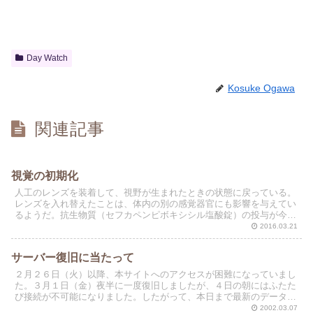
Day Watch
Kosuke Ogawa
関連記事
視覚の初期化
人工のレンズを装着して、視野が生まれたときの状態に戻っている。
レンズを入れ替えたことは、体内の別の感覚器官にも影響を与えてい
るようだ。抗生物質（セフカペンピボキシシル塩酸錠）の投与が今朝
で終わったので、封印されていた味覚と嗅覚が午後からは解...
2016.03.21
サーバー復旧に当たって
２月２６日（火）以降、本サイトへのアクセスが困難になっていまし
た。３月１日（金）夜半に一度復旧しましたが、４日の朝にはふたた
び接続が不可能になりました。したがって、本日まで最新のデータを
アップすることができませんでした。
2002.03.07