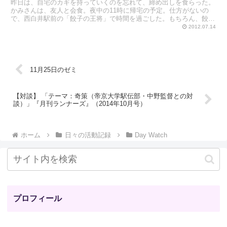
昨日は、自宅のカギを持っていくのを忘れて、締め出しを食らった。
かみさんは、友人と会食。夜中の11時に帰宅の予定。仕方がないの
で、西白井駅前の「餃子の王将」で時間を過ごした。もちろん、餃子
とスーパードライがお友達である。
2012.07.14
11月25日のゼミ
【対談】 「テーマ：奇策（帝京大学駅伝部・中野監督との対
談）」『月刊ランナーズ』（2014年10月号）
ホーム
日々の活動記録
Day Watch
プロフィール