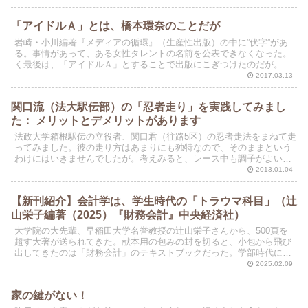
「アイドルＡ」とは、橋本環奈のことだが
岩崎・小川編著『メディアの循環』（生産性出版）の中に”伏字”があ
る。事情があって、ある女性タレントの名前を公表できなくなった。
く最後は、「アイドルＡ」とすることで出版にこぎつけたのだが。
「奇跡の一枚」のアイドルＡとは、ご存知のタレント橋本環...
2017.03.13
関口流（法大駅伝部）の「忍者走り」を実践してみまし
た： メリットとデメリットがあります
法政大学箱根駅伝の立役者、関口君（往路5区）の忍者走法をまねて走
ってみました。彼の走り方はあまりにも独特なので、そのままという
わけにはいきませんでしたが。考えみると、レース中も調子がよいと
きは、体幹がぶれないで、自然に足をフラットに着地して...
2013.01.04
【新刊紹介】会計学は、学生時代の「トラウマ科目」（辻
山栄子編著（2025）『財務会計』中央経済社）
大学院の大先輩、早稲田大学名誉教授の辻山栄子さんから、500頁を
超す大著が送られてきた。献本用の包みの封を切ると、小包から飛び
出してきたのは「財務会計」のテキストブックだった。学部時代に、
専門科目で唯一「C」評価をもらったのが「会計学」であ...
2025.02.09
家の鍵がない！