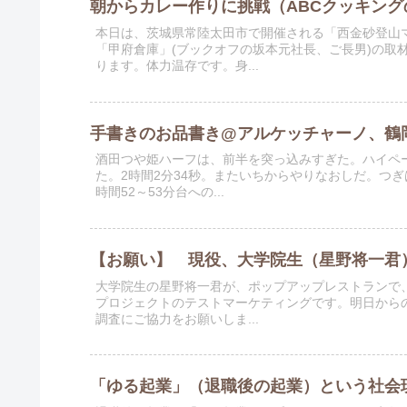
朝からカレー作りに挑戦（ABCクッキン
本日は、茨城県常陸太田市で開催される「西金砂登山マ
「甲府倉庫」(ブックオフの坂本元社長、ご長男)の取
ります。体力温存です。身...
手書きのお品書き@アルケッチャーノ、鶴
酒田つや姫ハーフは、前半を突っ込みすぎた。ハイペ
た。2時間2分34秒。またいちからやりなおしだ。つ
時間52～53分台への...
【お願い】 現役、大学院生（星野将一君
大学院生の星野将一君が、ポップアップレストランで
プロジェクトのテストマーケティングです。明日からの
調査にご協力をお願いしま...
「ゆる起業」（退職後の起業）という社会