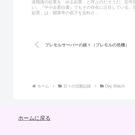
退職後の起業を「ゆる起業」と呼ぶのだそうだ。定年
い。『中小企業白書』でもその存在に注目している。
起業」は、開業率の低下を反転さ...
プレモルサーバーの嬉々（プレモルの危機）
ホーム
日々の活動記録
Day Watch
ホームに戻る