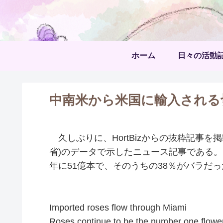
ホーム
日々の活動
中南米から米国に輸入される
久しぶりに、HortBizからの抜粋記事を
省)のデータで示したニュース記事である。
年に51億本で、そのうちの38％がバラだっ
Imported roses flow through Miami
Roses continue to be the number one flow