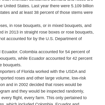
he United States. Last year there were 5.109 billion
States and at least 38 percent of those stems were
roses, in rose bouquets, or in mixed bouquets, and
ved in 2013 in straight rose boxes or rose bouquets,
 not accounted for by the U.S. Department of
 Ecuador. Colombia accounted for 54 percent of
 bouquets, while Ecuador accounted for 42 percent
se bouquets.
l Importers of Florida worked with the USDA and
imported roses and other large volume, low-risk
ion and in 2002 decided that roses would be
rogram and they would be inspected randomly,
every flight, every farm. This only pertained to
ries, which included Colombia, Ecuador and