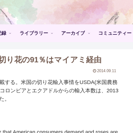
記録
ライブラリー
アーカイブ
コミュニティー
切り花の91％はマイアミ経由
2014.09.11
掲載する。米国の切り花輸入事情をUSDA(米国農務
コロンビアとエクアドルからの輸入本数は、2013
た。
er that American consumers demand and roses are