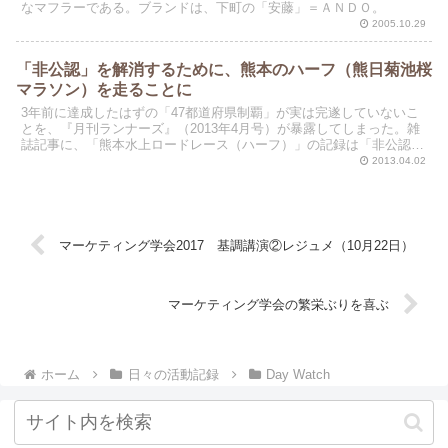
なマフラーである。ブランドは、下町の「安藤」＝ＡＮＤＯ。
2005.10.29
「非公認」を解消するために、熊本のハーフ（熊日菊池桜
マラソン）を走ることに
3年前に達成したはずの「47都道府県制覇」が実は完遂していないこ
とを、『月刊ランナーズ』（2013年4月号）が暴露してしまった。雑
誌記事に、「熊本水上ロードレース（ハーフ）」の記録は「非公認」
と記述されている。したがって、何がなんでも今年中...
2013.04.02
マーケティング学会2017 基調講演②レジュメ（10月22日）
マーケティング学会の繁栄ぶりを喜ぶ
ホーム
日々の活動記録
Day Watch