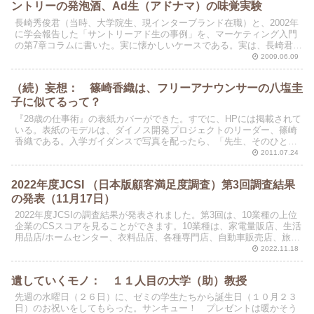
ントリーの発泡酒、Ad生（アドナマ）の味覚実験
長崎秀俊君（当時、大学院生、現インターブランド在職）と、2002年
に学会報告した「サントリーアド生の事例」を、マーケティング入門
の第7章コラムに書いた。実に懐かしいケースである。実は、長崎君の
パッケージ実験を別のコラムにと考えていたのだが、...
2009.06.09
（続）妄想： 篠崎香織は、フリーアナウンサーの八塩圭
子に似てるって？
『28歳の仕事術』の表紙カバーができた。すでに、HPには掲載されて
いる。表紙のモデルは、ダイノス開発プロジェクトのリーダー、篠崎
香織である。入学ガイダンスで写真を配ったら、「先生、そのひと、
八塩さんに似てませんか？」とある学生から言われた。
2011.07.24
2022年度JCSI （日本版顧客満足度調査）第3回調査結果
の発表（11月17日）
2022年度JCSIの調査結果が発表されました。第3回は、10業種の上位
企業のCSスコアを見ることができます。10業種は、家電量販店、生活
用品店/ホームセンター、衣料品店、各種専門店、自動車販売店、旅
行、エンタテインメント、国内長距離交通、...
2022.11.18
遺していくモノ： １１人目の大学（助）教授
先週の水曜日（２６日）に、ゼミの学生たちから誕生日（１０月２３
日）のお祝いをしてもらった。サンキュー！ プレゼントは暖かそう