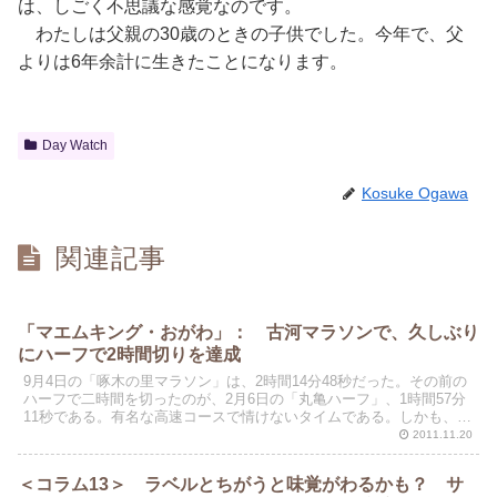
は、しごく不思議な感覚なのです。
わたしは父親の30歳のときの子供でした。今年で、父
よりは6年余計に生きたことになります。
Day Watch
Kosuke Ogawa
関連記事
「マエムキング・おがわ」： 古河マラソンで、久しぶり
にハーフで2時間切りを達成
9月4日の「啄木の里マラソン」は、2時間14分48秒だった。その前の
ハーフで二時間を切ったのが、2月6日の「丸亀ハーフ」、1時間57分
11秒である。有名な高速コースで情けないタイムである。しかも、そ
の後は、半年も２時間を切れない状態が続いて...
2011.11.20
＜コラム13＞ ラベルとちがうと味覚がわるかも？ サ