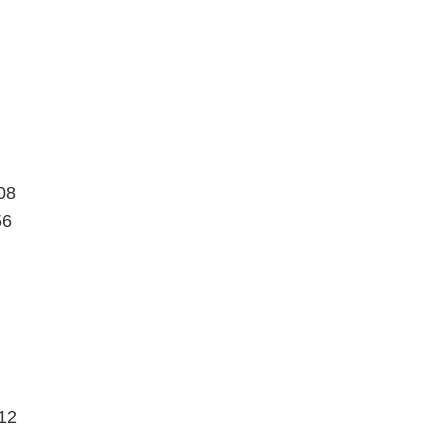
08
6
12