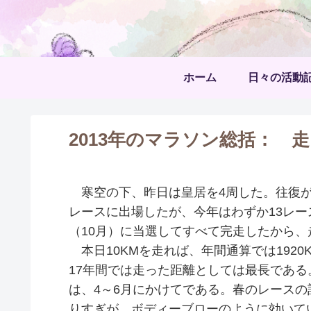
ホーム
日々の活動
2013年のマラソン総括： 走
寒空の下、昨日は皇居を4周した。往復があ
レースに出場したが、今年はわずか13レー
（10月）に当選してすべて完走したから
本日10KMを走れば、年間通算では1920
17年間では走った距離としては最長であ
は、4～6月にかけてである。春のレース
りすぎが、ボディーブローのように効いて