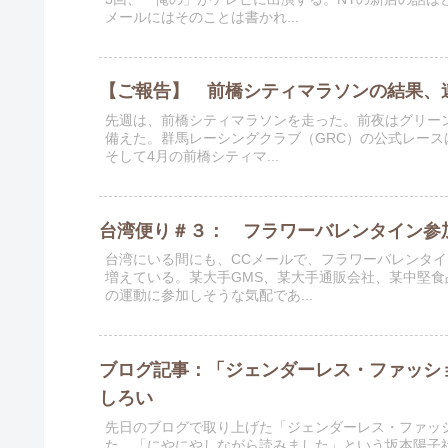
メールにはそのことは書かれ...
【ご報告】 前橋シティマラソンの結果、
先週は、前橋シティマラソンを走った。前夜はグリー
備えた。群馬レーシングクラブ（GRC）の公式レース
そして4月の前橋シティマ...
台湾便り＃３： フラワーバレンタイン参
台湾にいる間にも、CCメールで、フラワーバレンタ
増えている。某大手GMS、某大手通販会社、某中堅
の運動に参加しそうな気配であ...
ブログ記事：「ジェンダーレス・ファッショ
しろい
先日のブログで取り上げた「ジェンダーレス・ファッ
た。「にやにやしながら読みました」という坂本陽子