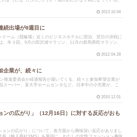
2013.10.04
連続出場が9週目に
ンドーム（競輪場）近くのビジネスホテルに宿泊、翌日の決戦に
は、年３回。9月の田沢湖マラソン、11月の群馬県民マラソン、
2012.04.28
加企業が、続々に
イン推進委員会か経過報告が届いてくる。続々と参加希望企業が
食品スーパー、某大手ホームセンタなど。日本中の小売業が、こ
2010.12.01
ンの広がり」（12月16日）に対する反応がおも
ションの広がり」について、各方面から興味深い反応がありまし
社長（輸入商社YMS）を筆頭に、わたしの女性ファッション趣味