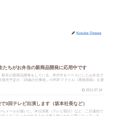
Kosuke Ogawa
生たちがお弁当の新商品開発に応用中です
、駅弁の新商品開発をしている。米沢牛をベースにしたお弁当で
発売予定の『28歳の仕事術』のPDFファイル（再校原稿）を渡
2011.07.24
続で3回テレビ出演します（坂本社長など）
からメールが届いた。本日深夜（テレビ朝日）など、二日連続で
どのようになったのだろうか？個人的にかなり気になっている。