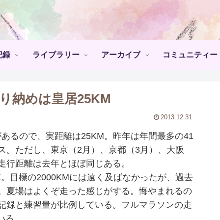
記録
ライブラリー
アーカイブ
コミュニティー
り納めは皇居25KM
2013.12.31
るので、実距離は25KM。昨年は年間最多の41
ス。ただし、東京（2月）、京都（3月）、大阪
、走行距離は去年とほぼ同じある。
K。目標の2000KMには遠く及ばなかったが、過去
る。夏場はよくぞ走った感じがする。悔やまれるの
の記録と練習量が比例している。フルマラソンの走
いる。