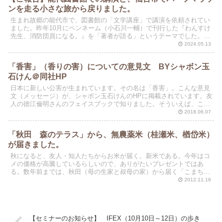
ンを走る小さな旅から戻りました。
生まれ故郷の能代市で、図書館の「文学講座」で講演を依頼されてい
ました。昨年10月にペンネーム（小石川一輔）で刊行した『わんすけ
先生、消防団員になる。』を「著者が語る」というテーマでした。講
演の翌日（5月12日）に、「仙台国際ハーフマラソン」...
2024.05.13
「香害」（香りの害）についての意見文 BYシャボン玉
石けん＠同社HP
日本に新しい公害が生まれています。その名は「香害」。こんな意見
文（メッセージ）が、シャボン玉石けんのHPに掲載されています。友
人の徳江倫明さんのフェイスブックで知りました。そういえば、この
頃、電車に乗ったり、町をふらふら歩いているときに、強...
2018.06.07
「秋田 森のテラス」から、無農薬米（桂瀬米、楢岱米）
が届きました。
秋になると、友人・知人たちからお米が届く。新米である。今年はコ
メの価格が高騰しているらしいので、ありがたいプレゼントではあ
る。数年前までは、秋田（母の生家と叔母の家）から届く「こまち」
だけだったが、いまや全国各地からお米がやってくる。これは...
2012.11.16
【セミナーのお知らせ】 IFEX（10月10日～12日）の歩き