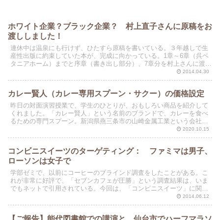
ホワイト企業？ブラック企業？ 村上直子さんに原稿をお
渡ししました！
連休中は温泉にも行けず、ひたすら原稿を書いている。３年越しで生
産性出版に約束していた本が、完成に向かっている。1章～6章（呉ベ
タニアホーム）までと序章（書き出し部分）、7章分を村上さんに渡す
ことになっている。本日、午後には村上さんが研究室に...
2014.04.30
カレー賢人（カレー専用スプーン・サクー）の価格設定
昨日の対面演習授業で、学生のひとりが、おもしろい商品を紹介して
くれました。「カレー賢人」という名前のブランドで、カレーを食べ
るための専門スプーン。新潟県燕三条市の山崎金属工業という会社が
開発した商品です。お値段は1100円（＋消費税）。同社...
2020.10.15
コンビニスイーツのターゲティング： ファミマは男子、
ローソンは女子で
学部ゼミで、以前にコーヒーのブラインド調査をしたことがある。こ
れが非常に好評で、「セブンカフェが圧勝」という調査結果は、いま
でもネットで引用されている。今回は、「コンビニスイーツ」に関す
る調査を実施してみた。ポジショニングについての班ごとの...
2014.06.12
【ご報告】能代図書館での講演と、仙台市でハーフマラソ