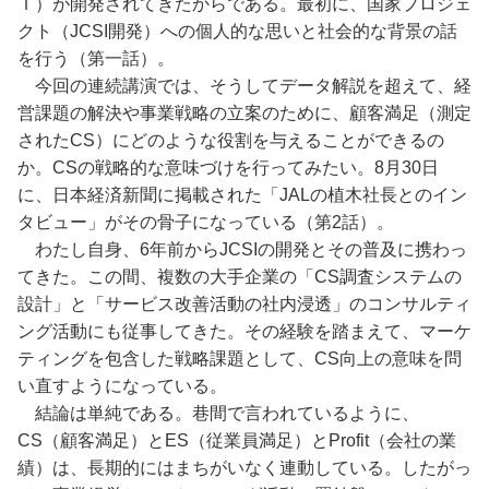
Ｉ）が開発されてきたからである。最初に、国家プロジェ
クト（JCSI開発）への個人的な思いと社会的な背景の話
を行う（第一話）。
今回の連続講演では、そうしてデータ解説を超えて、経
営課題の解決や事業戦略の立案のために、顧客満足（測定
されたCS）にどのような役割を与えることができるの
か。CSの戦略的な意味づけを行ってみたい。8月30日
に、日本経済新聞に掲載された「JALの植木社長とのイン
タビュー」がその骨子になっている（第2話）。
わたし自身、6年前からJCSIの開発とその普及に携わっ
てきた。この間、複数の大手企業の「CS調査システムの
設計」と「サービス改善活動の社内浸透」のコンサルティ
ング活動にも従事してきた。その経験を踏まえて、マーケ
ティングを包含した戦略課題として、CS向上の意味を問
い直すようになっている。
結論は単純である。巷間で言われているように、
CS（顧客満足）とES（従業員満足）とProfit（会社の業
績）は、長期的にはまちがいなく連動している。したがっ