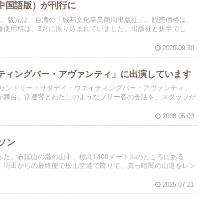
中国語版）が刊行に
た。版元は、台湾の「城邦文化事業商周出版社」。販売価格は、
作権使用料は、3月に振り込まれていました。出版社と折半でし
2020.09.30
ティングバー・アヴァンティ」に出演しています
「サントリー・サタデイ・ウエイティングバー・アヴァンティ」
が舞台。常連客とわたしのようなフリー客の会話を、スタッフが
2008.05.03
ソン
走った。石鎚山の麓の山中、標高1400メートルのところにある
、羽田からの最終便で松山空港で降りて、真っ暗闇の山道をレン
2025.07.21