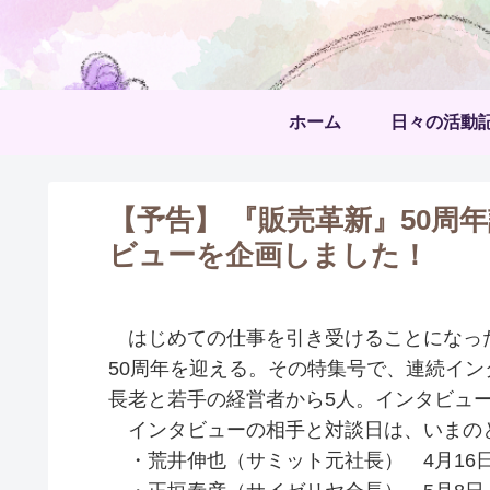
ホーム
日々の活動
【予告】 『販売革新』50周
ビューを企画しました！
はじめての仕事を引き受けることになった
50周年を迎える。その特集号で、連続イ
長老と若手の経営者から5人。インタビュ
インタビューの相手と対談日は、いまの
・荒井伸也（サミット元社長） 4月16