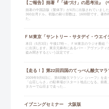
【ご報告】拙著『「値づけ」の思考法』（
拙著の中国語版（繁体字）が4月に出版されていまし
360台湾ドル。初版の刷り部数は、1600部です。著
た。
ＦＭ東京「サントリー・サタデイ・ウエイ
本日（5月3日）午後17時～、ＦＭ東京のラジオ番組
に出演します。東京元麻布にあるバー・アヴァンティ
盗み聞きするという設定です...
【走る！】第22回四国のてっぺん酸欠マラ
2009年9月6日に、第6回酸欠マラソン（ハーフ）を
「山荘しらさ」の駐車場がスタート地点になる。前夜
タカーで山荘まで走った...
イブニングセミナー 大阪版