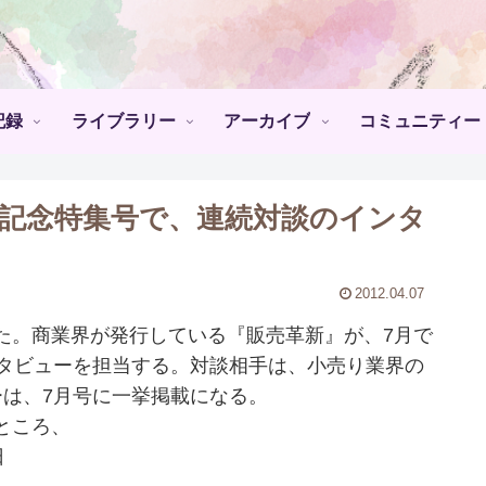
記録
ライブラリー
アーカイブ
コミュニティー
年記念特集号で、連続対談のインタ
2012.04.07
。商業界が発行している『販売革新』が、7月で
ンタビューを担当する。対談相手は、小売り業界の
ーは、7月号に一挙掲載になる。
ところ、
日