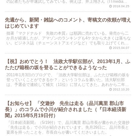
の記者たちが早速試してみている。例えば、井上翔さん（ITmedia、4
月24日配信）は晴海の店舗で。わたしも、昨日...
2018.04.25
先週から、新聞・雑誌へのコメント、寄稿文の依頼が増え
はじめています
拙著『マクドナルド 失敗の本質』は順調に売れている。発売から二
か月が経過したが、アマゾンのランキングも4ケタから大きくは落ちな
い。ビジネス誌（チェーンストアエイジなど）でも取り上げてくれる
ので、いまでも一定の露出は確保できている。
2015.04.07
【祝】おめでとう！ 法政大学駅伝部が、2013年1月、ふ
たたび箱根の坂を登ることができるようなった
2011年1月3日のブログで、「法政大学駅伝部は、ふたたび箱根の坂を
登っていくことができるか？」というコラムを書いた。法大駅伝部
は、予選会で連続して補欠（11位）に甘んじてきた。あれから二年、
本日、法政大学駅伝部は復活した。日大に続いて8位...
2012.10.20
【お知らせ】 「交遊抄 先生は走る（品川萬里 郡山市
長）」のコラムで小川が紹介されました（『日本経済新
聞』2015年5月19日付）
『日本経済新聞』（5/19付）で、品川萬里 郡山市長が書かれた交遊抄
「先生は走る」で小川が紹介されています。先月29日に、品川市長と
宴席を持ったことを、市長自らが書いてくださいました。