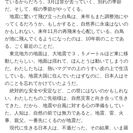
ているからだろう。3月は皆が去っていく、別れの季節
だ。そして、桜の季節がやってくる。
地震に驚いて飛び立った白鳥は、来年もまた調整池にや
ってくるだろうか。もしかすると、自然界に永遠はないの
かもしれない。来年11月の再飛来を心配している。白鳥
が池に飛んでくるようになったのは、10年前のことであ
る。ごく最近のことだ。
東北地方の地面は、大地震で３，５メートルほど東に移
動したらしい。地面は揺れて、ほんとうは動いてしまうの
だ。わたしたちは、熱いマグマの上のうすい皮の上で生活
している。地震大国に住んでいたはずなのに、日本人はそ
のことを忘れてかけていたようだ。
絶対的な安全や安定など、この世にはないのかもしれな
い。わたしたちのご先祖様は、自然災害と向き合って生き
てきた。だから、地震や台風に対する心の準備をしてい
た。人知は、自然の前では無力であると。地震、雷、火
事、親父。一番先にくるのが地震だ。
現代に生きる日本人は、不遜だった。その結果、いま羅