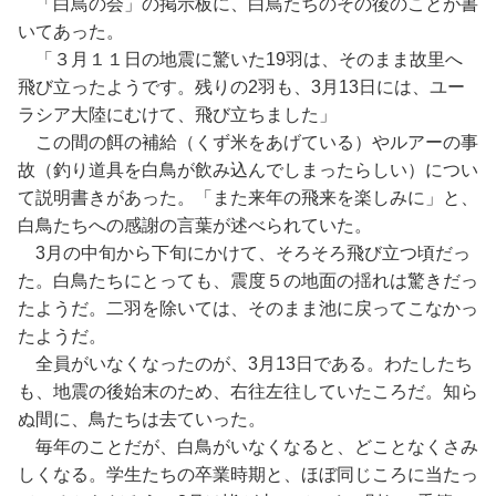
「白鳥の会」の掲示板に、白鳥たちのその後のことが書
いてあった。
「３月１１日の地震に驚いた19羽は、そのまま故里へ
飛び立ったようです。残りの2羽も、3月13日には、ユー
ラシア大陸にむけて、飛び立ちました」
この間の餌の補給（くず米をあげている）やルアーの事
故（釣り道具を白鳥が飲み込んでしまったらしい）につい
て説明書きがあった。「また来年の飛来を楽しみに」と、
白鳥たちへの感謝の言葉が述べられていた。
3月の中旬から下旬にかけて、そろそろ飛び立つ頃だっ
た。白鳥たちにとっても、震度５の地面の揺れは驚きだっ
たようだ。二羽を除いては、そのまま池に戻ってこなかっ
たようだ。
全員がいなくなったのが、3月13日である。わたしたち
も、地震の後始末のため、右往左往していたころだ。知ら
ぬ間に、鳥たちは去ていった。
毎年のことだが、白鳥がいなくなると、どことなくさみ
しくなる。学生たちの卒業時期と、ほぼ同じころに当たっ