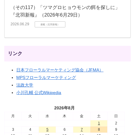
（その117）「ツマグロヒョウモンの餌を探しに」
『北羽新報』（2026年6月29日）
2026.06.29
連載（北羽新報）
リンク
日本フローラルマーケティング協会（JFMA）
MPSフローラルマーケティング
法政大学
小川孔輔 公式Wikipedia
2026年8月
月
火
水
木
金
土
日
1
2
3
4
5
6
7
8
9