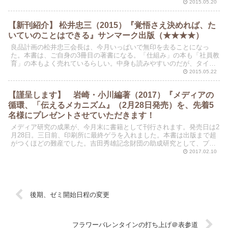
2015.05.20
【新刊紹介】 松井忠三（2015）『覚悟さえ決めれば、た
いていのことはできる』サンマーク出版（★★★★）
良品計画の松井忠三会長は、今月いっぱいで無印を去ることになっ
た。本書は、ご自身の3冊目の著書になる。「仕組み」の本も「社員教
育」の本もよく売れているらしい。中身も読みやすいのだが、タイト
ルのつけ方がまた抜群にうまい！ご本人の創作なのだろうか...
2015.05.22
【謹呈します】 岩崎・小川編著（2017）『メディアの
循環、「伝えるメカニズム』（2月28日発売）を、先着5
名様にプレゼントさせていただきます！
メディア研究の成果が、今月末に書籍として刊行されます。発売日は2
月28日。三日前、印刷所に最終ゲラを入れました。本書は出版まで超
がつくほどの難産でした。吉田秀雄記念財団の助成研究として、プロ
ジェクトがスタートしたのが2014年。研究期間は2...
2017.02.10
後期、ゼミ開始日程の変更
フラワーバレンタインの打ち上げ＠表参道