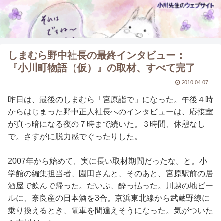
しまむら野中社長の最終インタビュー：
『小川町物語（仮）』の取材、すべて完了
2010.04.07
昨日は、最後のしまむら「宮原詣で」になった。午後４時
からはじまった野中正人社長へのインタビューは、応接室
が真っ暗になる夜の７時まで続いた。３時間、休憩なし
で。さすがに脱力感でぐったりした。
2007年から始めて、実に長い取材期間だったな。と。小
学館の編集担当者、園田さんと、そのあと、宮原駅前の居
酒屋で飲んで帰った。だいぶ、酔っ払った。川越の地ビー
ルに、奈良産の日本酒を3合。京浜東北線から武蔵野線に
乗り換えるとき、電車を間違えそうになった。気がついた