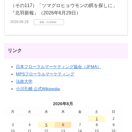
（その117）「ツマグロヒョウモンの餌を探しに」
『北羽新報』（2026年6月29日）
2026.06.29
連載（北羽新報）
リンク
日本フローラルマーケティング協会（JFMA）
MPSフローラルマーケティング
法政大学
小川孔輔 公式Wikipedia
2026年8月
月
火
水
木
金
土
日
1
2
3
4
5
6
7
8
9
10
11
12
13
14
15
16