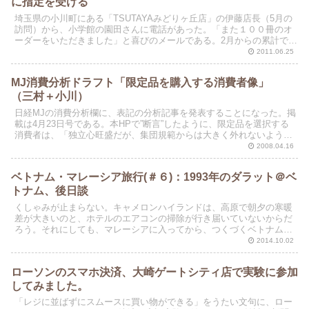
に指定を受ける
埼玉県の小川町にある「TSUTAYAみどりヶ丘店」の伊藤店長（5月の
訪問）から、小学館の園田さんに電話があった。「また１００冊のオ
ーダーをいただきました」と喜びのメールである。2月からの累計で、
200冊売れているそうだ。全国書店の中で、売り...
2011.06.25
MJ消費分析ドラフト「限定品を購入する消費者像」
（三村＋小川）
日経MJの消費分析欄に、表記の分析記事を発表することになった。掲
載は4月23日号である。本HPで”断言”したように、限定品を選択する
消費者は、「独立心旺盛だが、集団規範からは大きく外れないように
行動をする女性」である。 購入者のプロフィー...
2008.04.16
ベトナム・マレーシア旅行(＃６)：1993年のダラット＠ベ
トナム、後日談
くしゃみが止まらない。キャメロンハイランドは、高原で朝夕の寒暖
差が大きいのと、ホテルのエアコンの掃除が行き届いていないからだ
ろう。それにしても、マレーシアに入ってから、つくづくベトナム人
がきれい好きだったと思う。
2014.10.02
ローソンのスマホ決済、大崎ゲートシティ店で実験に参加
してみました。
「レジに並ばずにスムースに買い物ができる」をうたい文句に、ロー