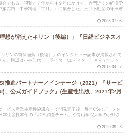
期会である。昭和４７年から４９年にかけて、赤門近くの経済学
中旅館内、中華料理「古月」）に集合した。三井不動産の守田君
2008.07.05
や理想が消えたキリン（後編）」『日経ビジネスオ
「キリンの首位陥落（後編）」のインタビュー記事が掲載されて
ん、構成は小林佳代（＝ライター/エディター）さんです。>
2015.04.27
I推進パートナー／インテージ（2021）『サービ
I)、公式ガイドブック』(生産性出版、2021年2月
」（サービス産業生産性協議会）で開発完了後、毎年CSのデータを
日本生産性本部の「JCSI調査チーム」や青山学院大学の小野さ
2020.09.23