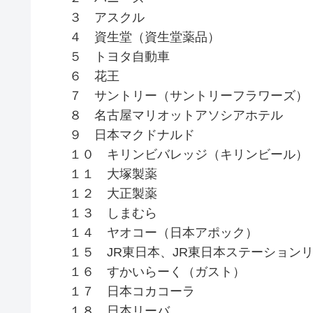
３ アスクル
４ 資生堂（資生堂薬品）
５ トヨタ自動車
６ 花王
７ サントリー（サントリーフラワーズ）
８ 名古屋マリオットアソシアホテル
９ 日本マクドナルド
１０ キリンビバレッジ（キリンビール）
１１ 大塚製薬
１２ 大正製薬
１３ しまむら
１４ ヤオコー（日本アポック）
１５ JR東日本、JR東日本ステーション
１６ すかいらーく（ガスト）
１７ 日本コカコーラ
１８ 日本リーバ