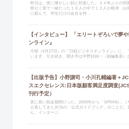
昨日は、実に懐かしい顔と対面した。３４年ぶりの同
部ゼミ室で一緒だった１６人の中で１２人が根津〈山
に頼んで、学生だけの会合を持...
【インタビュー】 「エリートぞろいで夢
ンライン』
今朝（4月27日）の『日経ビジネスオンライン』に、
います。引き続き、聞き手は中野目純一（副編集長）さ
【出版予告】小野譲司・小川孔輔編著＋JCS
スエクセレンス:日本版顧客満足度調査(JCS
刊行予定）
実に長い助走期間だった。2009年から「SPRING
公表してきたJCSIの「公式ガイドブック」のことだ。
ん、インタージ...