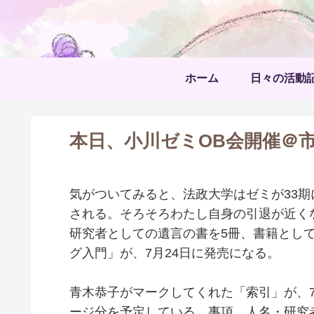
ホーム
日々の活動
本日、小川ゼミOB会開催＠
気がついてみると、法政大学はゼミが33期
される。そろそろわたし自身の引退が近く
研究者としての遺言の書を5冊、書籍とし
グ入門」が、7月24日に発売になる。
青木恭子がマークしてくれた「索引」が、7
ージ分を予定している。事項、人名・研究