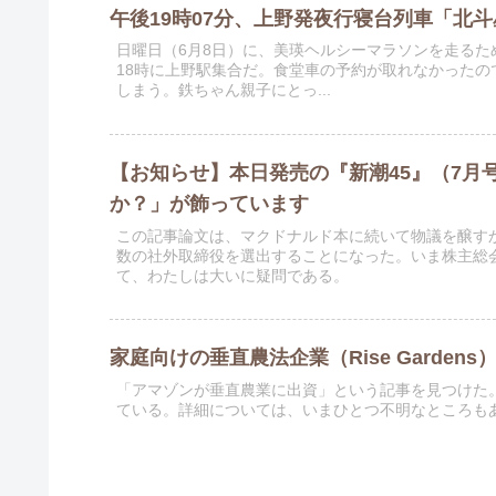
午後19時07分、上野発夜行寝台列車「北
日曜日（6月8日）に、美瑛ヘルシーマラソンを走る
18時に上野駅集合だ。食堂車の予約が取れなかった
しまう。鉄ちゃん親子にとっ...
【お知らせ】本日発売の『新潮45』（7月
か？」が飾っています
この記事論文は、マクドナルド本に続いて物議を醸す
数の社外取締役を選出することになった。いま株主総
て、わたしは大いに疑問である。
家庭向けの垂直農法企業（Rise Garden
「アマゾンが垂直農業に出資」という記事を見つけた。「Ho
ている。詳細については、いまひとつ不明なところもある。家庭