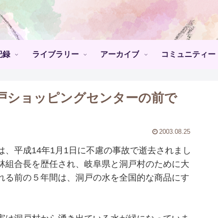
記録
ライブラリー
アーカイブ
コミュニティー
戸ショッピングセンターの前で
2003.08.25
、平成14年1月1日に不慮の事故で逝去されまし
林組合長を歴任され、岐阜県と洞戸村のために大
れる前の５年間は、洞戸の水を全国的な商品にす