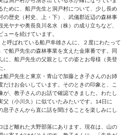
実は洞戸村から湧き出ている水が縁になっていま
るために、船戸先生と洞戸村について、少し長め
村の歴史（村史、上・下）、武儀郡近辺の森林事
観光ヤナや奥長良川名水（株）の成り立ちなど、
ビューを続けています。
」と呼ばれている船戸幸雄さんに、２度にわたって
」で船戸先生の森林事業を支えた金庫番です。同
んに、船戸先生の父親としての姿とお母様（美登
た。
は船戸先生と東京・青山で加藤とき子さんのお姉
度だけお会いしています。そのときの印象と、こ
像が、教子さんのお話で確認できました。わたし
実父（小川久）に似ていたみたいです。14日に
の息子さんから直に話を聞けることを楽しみにし
ロほど離れた大野部落にあります。現在は、山の