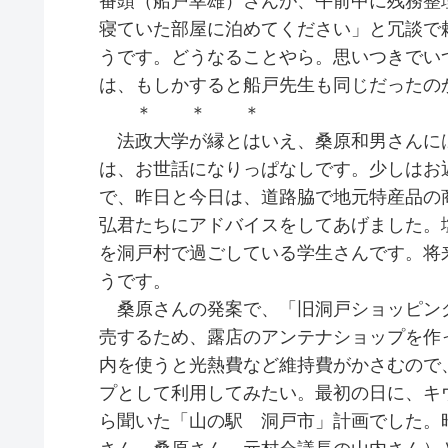
番頭（船戸幸雄）さんが、午前中に残務整
寝ていた部屋に泊めてください」と冗談で
うです。どうなることやら。思いつきでい
は、もしかすると船戸先生も同じだったの
＊ ＊ ＊
法政大学が縁とはいえ、桑原和男さんに
は、お世話になりっぱなしです。少しはお
で、昨日と今日は、道路脇で地元特産品の
弘君たちにアドバイスをしてあげました。
を洞戸村で過ごしている学生さんです。将
うです。
桑原さんの発案で、「旧洞戸ショッピン
売するため、露店のアンテナショップを作
内を使うと光熱費など維持費がかさむので
プとして利用してみたい。最初の日に、キ
ら聞いた「山の駅 洞戸市」計画でした。