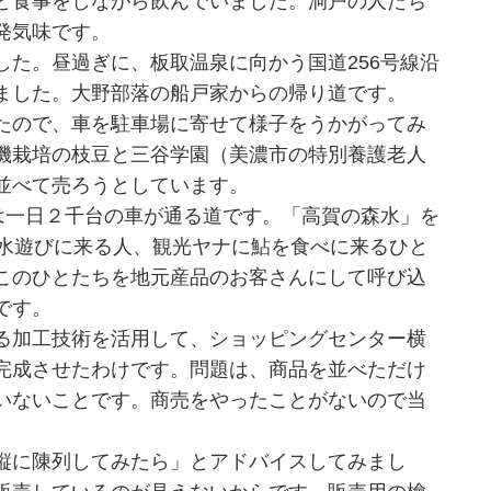
と食事をしながら飲んでいました。洞戸の人たち
発気味です。
た。昼過ぎに、板取温泉に向かう国道256号線沿
ました。大野部落の船戸家からの帰り道です。
たので、車を駐車場に寄せて様子をうかがってみ
機栽培の枝豆と三谷学園（美濃市の特別養護老人
並べて売ろうとしています。
は一日２千台の車が通る道です。「高賀の森水」を
に水遊びに来る人、観光ヤナに鮎を食べに来るひと
このひとたちを地元産品のお客さんにして呼び込
です。
る加工技術を活用して、ショッピングセンター横
完成させたわけです。問題は、商品を並べただけ
いないことです。商売をやったことがないので当
縦に陳列してみたら」とアドバイスしてみまし