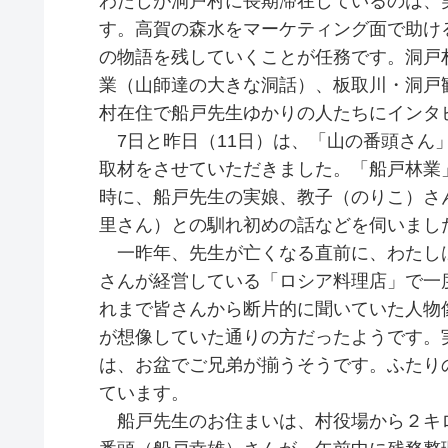
わたしが洞戸村に長期滞在しているのは、
す。高賀の森水をマーケティング面で助け
の物語を残していくことが任務です。洞戸
業（山師達の大きな洞話）、板取川・洞戸
村在住で船戸先生ゆかりの人たちにインタ
7日と昨日（11日）は、「山の番頭さん
取材をさせていただきました。「船戸林業
時に、船戸先生の実娘、教子（のりこ）さ
里さん）との馴れ初めの話などを伺いまし
一昨年、先生が亡くなる直前に、わたし
さんが経営している「ロシア料理店」で一
れまで皆さんから断片的に聞いていた人物
が想像していた通りの方だったようです。
は、お盆でご兄弟が揃うそうです。ふたり
ています。
船戸先生のお住まいは、村役場から２キ