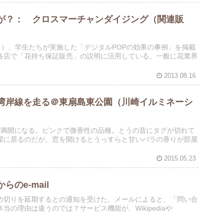
が？： クロスマーチャンダイジング（関連販
12月）、学生たちが実施した「デジタルPOPの効果の事例」を掲載
各店で「花持ち保証販売」の説明に活用している。一般に花業界
2013.08.16
湾岸線を走る＠東扇島東公園（川崎イルミネーシ
が満開になる。ピンクで微香性の品種。とうの昔にタグが切れて
屋に居るのだが、窓を開けるとうっすらと甘いバラの香りが部屋
2015.05.23
からのe-mail
め切りを延期するとの通知を受けた。メールによると、「問い合
の理由は違うのでは？サービス機能が、Wikipediaや