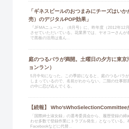
「ギネスビールのおつまみにチーズはいか
売）のデジタルPOP効果」
『JFMAニュース』（8月号）に、昨年度（2012年
させていただいている。花業界では、ヤオコーさんが
で黒板の活用は進ん...
庭のつるバラが満開。土曜日の夕方に東京
ョンラン）
5月中旬になった。この季節になると、庭のつるバラ
しまっているので、名前がわからない。二階の仕事部
の中に忍び込んでくる。
【続報】 Who’sWhoSelectionCommittee
「国際紳士淑女録」の選考委員会から、履歴登録の締
わせ多数で登録作業にトラブル発生」となっている。本当
Facebookなどに代替...