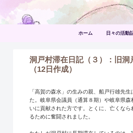
ホーム
日々の活動
洞戸村滞在日記（３）：旧洞
（12日作成）
「高賀の森水」の生みの親、船戸行雄先生は
た。岐阜県会議員（通算８期）や岐阜県森
いに貢献された方です。とくに、亡くなら
るために奮闘されました。