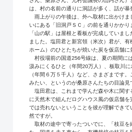
さん、桑原さん、元村会議長の山内さん）
は、村の名前の通りに洞話が多く、話が暴
雨上がりの午後は、外へ取材に出かけまし
いにある「旧洞戸ＳＣ」の前を通りかかり
「山の駅」は屋根と看板が完成していまし
ました。塩田君と新宮領（米次）君が、有
ホーム）のひとたちが焼いた炭を仮店舗に
村役場前の国道256号線は、夏の期間に
汲みにくるひと（年間20万人）、板取川
（年間６万５千人）など、さまざまです。
みたい、というのが桑原さんたちの目論見
塩田君は、これまで学んだ森や木に関す
に天然木で組んだログハウス風の仮店舗を
では売れないということを彼が理解できて
然ですが。
取材の途中で寄ったついでに、「枝豆を