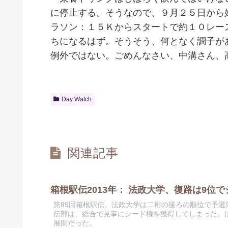
に停止する。そうなので、９月２５日から
ラソン：１５Ｋからスタートで約１０レー
ちになるはず。そうそう、何となく調子が
例外ではない。ごめんなさい、中溝さん、
Day Watch
関連記事
箱根駅伝2013年： 法政大学、復路は9位
第89回箱根駅伝、法政大学は二桁の後ろの順位で予
伝部は、総合で見事にシード権を獲得してしまった。
展開だった。