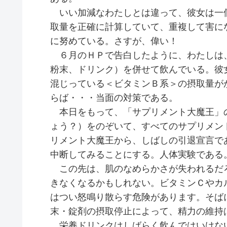
いい加減なわたしとは違って、彼女は一
取量を正確に計算していて、重複して害に
に努めている。さすが、偉い！
６月のＨＰで告白したように、わたしは
粉末、ドリンク）を併せて飲んでいる。彼
混じっている＜ビタミンＢ系＞の摂取量が
らば・・・当面の対策である。
本日をもって、「サプリメント大魔王」
ょう？）をのぞいて、すべてのサプリメン
リメント大魔王から、しばしの引退宣言で
中断してみることにする。人体実験である
この先は、肌のなめらかさが失われるだ
きなくなるかもしれない。ビタミンＣやカ
はつい怒鳴り散らす危険があります。そば
末・錠剤の摂取停止によって、精力の維持
栄養ドリンクはしばらく飲んではいけな