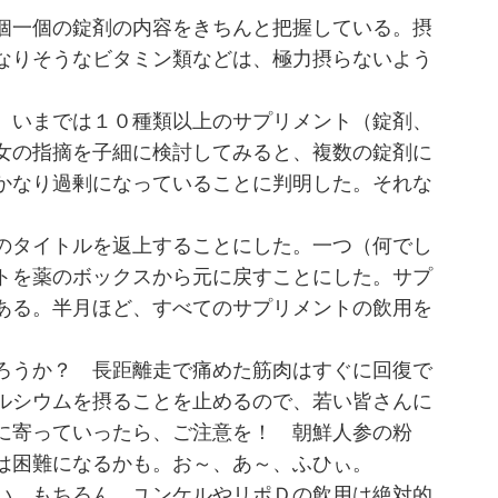
個一個の錠剤の内容をきちんと把握している。摂
なりそうなビタミン類などは、極力摂らないよう
、いまでは１０種類以上のサプリメント（錠剤、
女の指摘を子細に検討してみると、複数の錠剤に
かなり過剰になっていることに判明した。それな
のタイトルを返上することにした。一つ（何でし
トを薬のボックスから元に戻すことにした。サプ
ある。半月ほど、すべてのサプリメントの飲用を
。
ろうか？ 長距離走で痛めた筋肉はすぐに回復で
ルシウムを摂ることを止めるので、若い皆さんに
に寄っていったら、ご注意を！ 朝鮮人参の粉
は困難になるかも。お～、あ～、ふひぃ。
い。もちろん、ユンケルやリポＤの飲用は絶対的