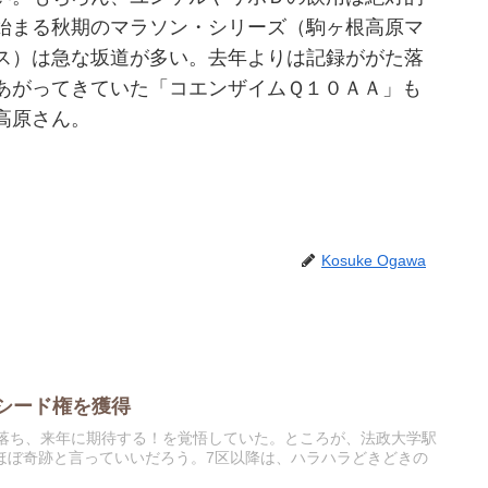
始まる秋期のマラソン・シリーズ（駒ヶ根高原マ
ス）は急な坂道が多い。去年よりは記録ががた落
あがってきていた「コエンザイムＱ１０ＡＡ」も
高原さん。
Kosuke Ogawa
でシード権を獲得
選落ち、来年に期待する！を覚悟していた。ところが、法政大学駅
ほぼ奇跡と言っていいだろう。7区以降は、ハラハラどきどきの