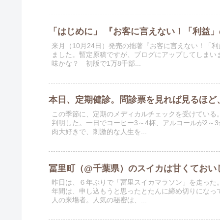
「はじめに」 『お客に言えない！「利益」の法
来月（10月24日）発売の拙著『お客に言えない！「
ました。暫定原稿ですが、ブログにアップしてしまい
味かな？ 初版で1万8千部...
本日、定期健診。問診票を見れば見るほど
この季節に、定期のメディカルチェックを受けている
判明した。一日でコーヒー3～4杯、アルコールが2～
肉大好きで、刺激的な人生を...
冨里町（@千葉県）のスイカは甘くておい
昨日は、６年ぶりで「冨里スイカマラソン」を走った
年間は、申し込もうと思ったとたんに締め切りになって
人の来場者。人気の秘密は、...