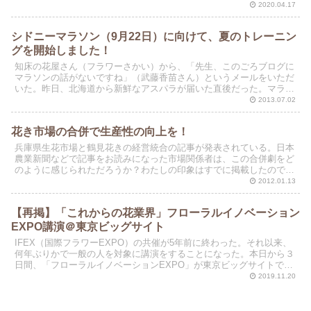
らオンラインでダウンロードがき...
2020.04.17
シドニーマラソン（9月22日）に向けて、夏のトレーニン
グを開始しました！
知床の花屋さん（フラワーさかい）から、「先生、このごろブログに
マラソンの話がないですね」（武藤香苗さん）というメールをいただ
いた。昨日、北海道から新鮮なアスパラが届いた直後だった。マラソ
ンネタがないのは、記録を狙うレースに出ていないからであ...
2013.07.02
花き市場の合併で生産性の向上を！
兵庫県生花市場と鶴見花きの経営統合の記事が発表されている。日本
農業新聞などで記事をお読みになった市場関係者は、この合併劇をど
のように感じられただろうか？わたしの印象はすでに掲載したので、
本日は、市場の経営統合について一般原則を述べておきたい...
2012.01.13
【再掲】「これからの花業界」フローラルイノベーション
EXPO講演＠東京ビッグサイト
IFEX（国際フラワーEXPO）の共催が5年前に終わった。それ以来、
何年ぶりかで一般の人を対象に講演をすることになった。本日から３
日間、「フローラルイノベーションEXPO」が東京ビッグサイトで開
催される。わたしの講演タイトルは、「これからの...
2019.11.20