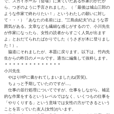
で、スカイホール（会場）に来ていたある作家のかたか
ら、つぎのように予言されました。（「最後は城山三郎の
ような作家で終わりたい！」というわたしの願いに対し
て・・・）「あなたの名前には、”三島由紀夫”のような雰
囲気がある。文章なども繊細な感じがするので、小川先生
が作家になったら、女性の読者からすごく人気が出ます
よ」とおだてられたばかりでした（うさぎが木に登りまし
た！）。
脇道にそれましたが、本題に戻ります。以下は、竹内先
生からの昨日のメールです。適当に編集して抜粋します。
＊＊＊＊＊＊＊＊＊＊＊＊＊＊
小川先生
やはりHPに書かれてしまいましたね(苦笑)。
ちょっと予期していたのですが…。
仕事の並行処理についてですが、仕事をしながら、補足
的な作業をするというレベルではなく、いくつもの仕事を
「やりくりする」という意味では女性の方ができるという
ことを言っていた友人(女性)がいます。