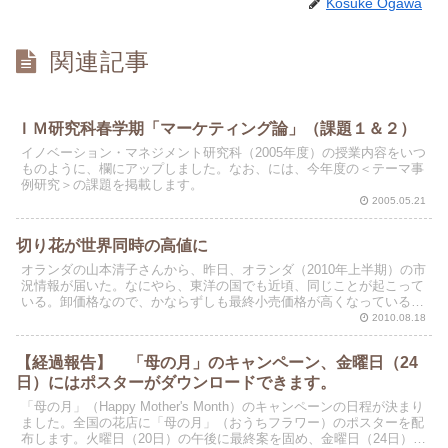
Kosuke Ogawa
関連記事
ＩＭ研究科春学期「マーケティング論」（課題１＆２）
イノベーション・マネジメント研究科（2005年度）の授業内容をいつ
ものように、欄にアップしました。なお、には、今年度の＜テーマ事
例研究＞の課題を掲載します。
2005.05.21
切り花が世界同時の高値に
オランダの山本清子さんから、昨日、オランダ（2010年上半期）の市
況情報が届いた。なにやら、東洋の国でも近頃、同じことが起こって
いる。卸価格なので、かならずしも最終小売価格が高くなっているの
かはわからない。
2010.08.18
【経過報告】 「母の月」のキャンペーン、金曜日（24
日）にはポスターがダウンロードできます。
「母の月」（Happy Mother's Month）のキャンペーンの日程が決まり
ました。全国の花店に「母の月」（おうちフラワー）のポスターを配
布します。火曜日（20日）の午後に最終案を固め、金曜日（24日）か