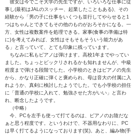
彼女は今でこそ大学の先生ですが、いろいろな仕事に従
事し(最初はJALのスッチー、起業したこともある)、その
経験から「男の子に仕事をいくつも並行してやらせると1
つはちゃんとできてもその他のものがおろそかになる。一
方、女性は複数案件を処理できる。家事(食事の準備は特
に)を考えてみれば、女性はそもそもそういう能力があ
る」と言っていて、とても印象に残っています。
ちなみに私もピアノは弾けます。高校1年までやってい
ました。ちょっとビックリされるかも知れませんが、中級
程度まで弾ける段階でした。小学校のときはピアノの先生
から、かなり正確に弾くと褒められ、母は音大の付属に入
れようか、真剣に検討したようでした。でも小学校の担任
に「普通の学校に入れて、勉強させた方がいい」と言わ
れ、断念したようです。
（中略）
今、PCを左手も使って打てるのは、ピアノのお陰だな
ぁと思う程度です。というわけで、不器用なわりに、PC
は早く打てるようになっております(笑)。あと、編み物(手