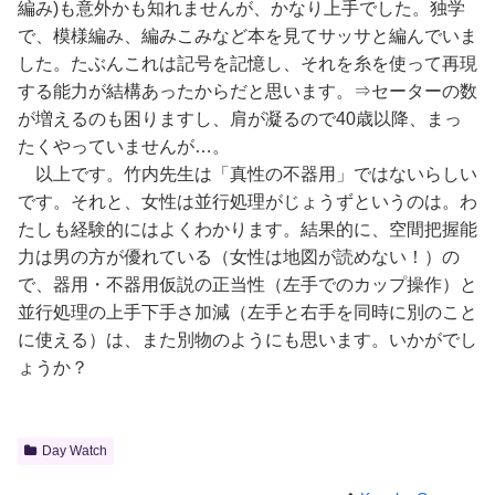
編み)も意外かも知れませんが、かなり上手でした。独学
で、模様編み、編みこみなど本を見てサッサと編んでいま
した。たぶんこれは記号を記憶し、それを糸を使って再現
する能力が結構あったからだと思います。⇒セーターの数
が増えるのも困りますし、肩が凝るので40歳以降、まっ
たくやっていませんが…。
以上です。竹内先生は「真性の不器用」ではないらしい
です。それと、女性は並行処理がじょうずというのは。わ
たしも経験的にはよくわかります。結果的に、空間把握能
力は男の方が優れている（女性は地図が読めない！）の
で、器用・不器用仮説の正当性（左手でのカップ操作）と
並行処理の上手下手さ加減（左手と右手を同時に別のこと
に使える）は、また別物のようにも思います。いかがでし
ょうか？
Day Watch