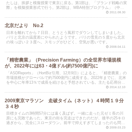
たしは、挨拶と模擬授業で東京に戻る。第1部は、「ブランド戦略の実
際」を模擬授業形式で行う。第2部は、MBA特別プログラム」（中小
企業診断士養成）の説明会を企画している。
2011.08.30
北京だより No.2
日本を離れてから７日目、とうとう風邪でダウンしてしまいました。
パリと北京の温度差にやられたようです。パリの雪見の５度から北京
の埃っぽい２３度へ。スモッグがひどく、空気が悪いです。
2008.04.11
「精密農業」（Precision Farming）の全世界市場規模
が、2022年には63・4億ドル(約7500億円)に
「ASDReports」（HortBiz引用、12月9日）によると、「精密農業」の
市場規模がグローバルで約7500億円に成長する。2022年までに、北米
を中心に年率13％で成長を続けると予想されている。主たる応用分野
は、作物の収量監視、収穫...
2014.12.10
2009東京マラソン 走破タイム（ネット）４時間１９分
３４秒
目標タイムの3時間57分には遠く及ばず。一緒に走った元ゼミ長の川
原にも完敗であった。東京の街を完走はできたのだが、後半の25キロ
過ぎから、完全にスローダウン。前半で抑えすぎてしまったのも問題
だった。最初の20Kまで５Kのラップ28分は遅すぎ...
2009.03.23