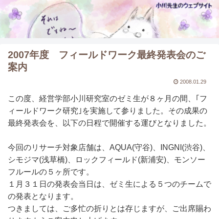
2007年度 フィールドワーク最終発表会のご
案内
2008.01.29
この度、経営学部小川研究室のゼミ生が８ヶ月の間、｢フ
ィールドワーク研究｣を実施して参りました。その成果の
最終発表会を、以下の日程で開催する運びとなりました。
今回のリサーチ対象店舗は、AQUA(守谷)、INGNI(渋谷)、
シモジマ(浅草橋)、ロックフィールド(新浦安)、モンソー
フルールの５ヶ所です。
１月３１日の発表会当日は、ゼミ生による５つのチームで
の発表となります。
つきましては、ご多忙の折りとは存じますが、ご出席賜わ