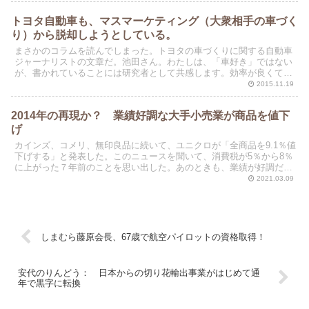
トヨタ自動車も、マスマーケティング（大衆相手の車づく
り）から脱却しようとしている。
まさかのコラムを読んでしまった。トヨタの車づくりに関する自動車
ジャーナリストの文章だ。池田さん。わたしは、「車好き」ではない
が、書かれていることには研究者として共感します。効率が良くて儲
かる車ではなく、もっと楽しい車を作りましょう。
2015.11.19
2014年の再現か？ 業績好調な大手小売業が商品を値下
げ
カインズ、コメリ、無印良品に続いて、ユニクロが「全商品を9.1％値
下げする」と発表した。このニュースを聞いて、消費税が5％から8％
に上がった７年前のことを思い出した。あのときも、業績が好調だっ
た大手小売業（上記４社など）は、今回と同様に実質...
2021.03.09
しまむら藤原会長、67歳で航空パイロットの資格取得！
安代のりんどう： 日本からの切り花輸出事業がはじめて通
年で黒字に転換