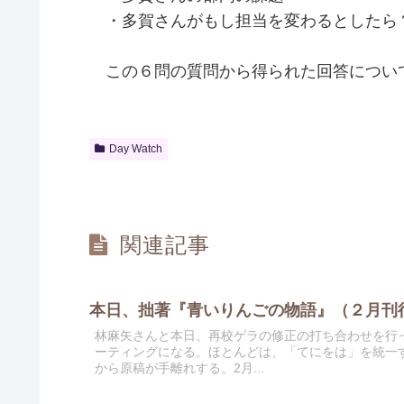
・多賀さんがもし担当を変わるとしたら
この６問の質問から得られた回答につい
Day Watch
関連記事
本日、拙著『青いりんごの物語』（２月刊
林麻矢さんと本日、再校ゲラの修正の打ち合わせを行っ
ーティングになる。ほとんどは、「てにをは」を統一
から原稿が手離れする。2月...