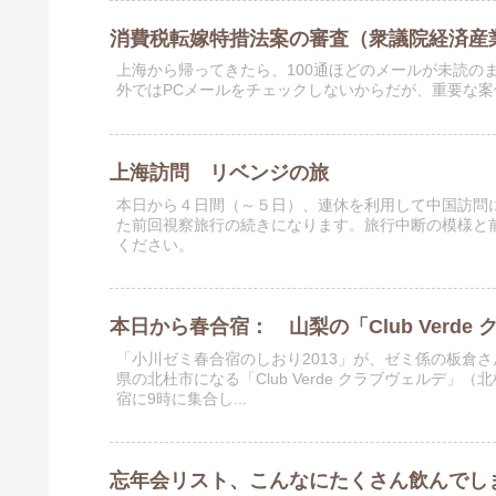
消費税転嫁特措法案の審査（衆議院経済産
上海から帰ってきたら、100通ほどのメールが未読の
外ではPCメールをチェックしないからだが、重要な
上海訪問 リベンジの旅
本日から４日間（～５日）、連休を利用して中国訪問
た前回視察旅行の続きになります。旅行中断の模様と
ください。
本日から春合宿： 山梨の「Club Verde
「小川ゼミ春合宿のしおり2013」が、ゼミ係の板倉
県の北杜市になる「Club Verde クラブヴェルデ
宿に9時に集合し...
忘年会リスト、こんなにたくさん飲んでしま