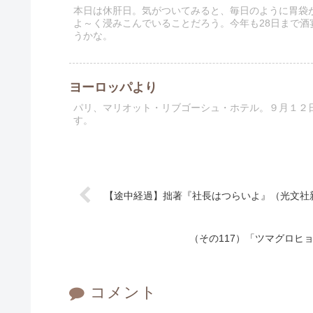
本日は休肝日。気がついてみると、毎日のように胃袋
よ～く浸みこんでいることだろう。今年も28日まで
うかな。
ヨーロッパより
パリ、マリオット・リブゴーシュ・ホテル。９月１２
す。
【途中経過】拙著『社長はつらいよ』（光文社
（その117）「ツマグロヒョ
コメント