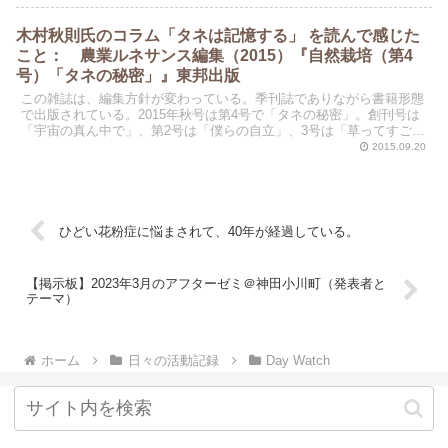
木村秋則氏のコラム「タネは記憶する」 を読んで感じた
こと： 農業ルネサンス編集（2015）『自然栽培（第4
号）「タネの秘密」』東邦出版
この雑誌は、編集方針が変わっている。季刊誌でありながら書籍形態
で出版されている。2015年秋号は第4号で「タネの秘密」。創刊号は
「宇宙の真ん中で」、第2号は「僕らの自立」、3号は「草ってすご
い」。友人の坂崎潮さんの推挙で読んでみた。この雑誌...
2015.09.20
ひどい花粉症に悩まされて、40年が経過している。
【掲示板】2023年3月のアフターゼミ＠神田小川町（発表者と
テーマ）
ホーム
日々の活動記録
Day Watch