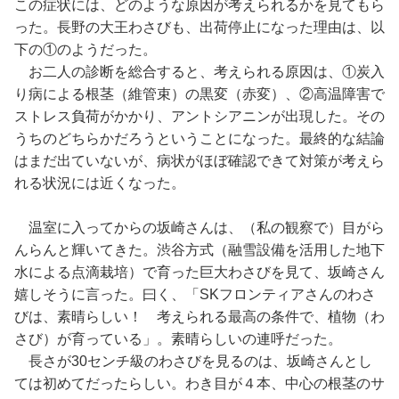
この症状には、どのような原因が考えられるかを見てもら
った。長野の大王わさびも、出荷停止になった理由は、以
下の①のようだった。
お二人の診断を総合すると、考えられる原因は、①炭入
り病による根茎（維管束）の黒変（赤変）、②高温障害で
ストレス負荷がかかり、アントシアニンが出現した。その
うちのどちらかだろうということになった。最終的な結論
はまだ出ていないが、病状がほぼ確認できて対策が考えら
れる状況には近くなった。
温室に入ってからの坂崎さんは、（私の観察で）目がら
んらんと輝いてきた。渋谷方式（融雪設備を活用した地下
水による点滴栽培）で育った巨大わさびを見て、坂崎さん
嬉しそうに言った。曰く、「SKフロンティアさんのわさ
びは、素晴らしい！ 考えられる最高の条件で、植物（わ
さび）が育っている」。素晴らしいの連呼だった。
長さが30センチ級のわさびを見るのは、坂崎さんとし
ては初めてだったらしい。わき目が４本、中心の根茎のサ