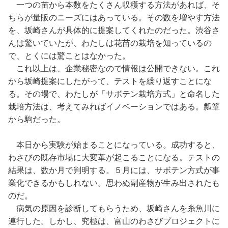
一つの苗から本数をたくさん収穫する方法があれば、そ
ちらが量販のニーズにはあっている。その数を増やす方法
を、坂崎さんが具体的に提案してくれたのだった。渋谷さ
んは驚いていたが、わたしは花苗の栽培を知っているの
で、とくには驚ことはなかった。
これ以上は、企業秘密なので情報は公開できない。これ
から坂崎提案にしたがって、テストを繰り返すことにな
る。その場で、わたしが「サボテン栽培方式」と命名した
栽培方法は、考えてみればイノベーションではある。瓢箪
から駒だった。
本日から実験が始まることになっている。成功すると、
わさびの既存市場に大変革が起こることになる。テストの
結果は、数か月で判明する。５月には、サボテン方式が事
業化できるかもしれない。思わぬ副産物が生み出されたも
のだ。
病気の原因を診断してもらうため、坂崎さんを糸魚川に
連行した。しかし、究極は、富山のわさびプロジェクトに