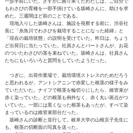
一歩手前にいた。さすがに困り果てたわたしは、ご自分で
もわさびの育種を一部手掛けている坂崎さんに、助けを求
めた。三週間ほど前のことである。
現地入りした坂崎さんは、施設を視察する前に、渋谷社
長に「糸魚川でわさびを栽培することになった経緯」と
「現在の栽培状態」の説明を受けていた。昨日は、ちょう
ど出荷日に当たっていた。社員さんとパートさんが、お花
のついたわさびの茎を束ねていた。坂崎さんは、社員さん
たちにもいろいろと質問をしていたようだった。
つぎに、出荷作業場で、栽培環境ストレスのためだろう
と思われるが、アントシアニンで赤変した根茎の様子をみ
ていただいた。ナイフで根茎を輪切りにしたら、維管束が
赤く染っていた。どの根茎も例外なく、赤く丸い斑点がつ
いていた。一部には黒くなった根茎もあったが、すべて染
まっているのは維管束部分だった。
坂崎さんの診断と並行して。岐阜大学の山根京子先生に
も、根茎の切断面の写真を送った。