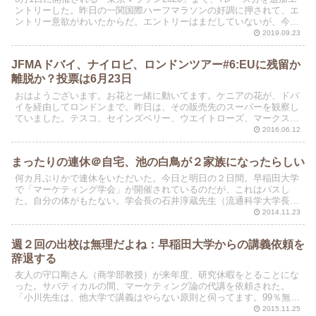
ントリーした。昨日の一関国際ハーフマラソンの好調に押されて、エ
ントリー意欲がわいたからだ。エントリーはまだしていないが、今週
末の土日に30KMレースを走ってみたいと思ってい...
2019.09.23
JFMAドバイ、ナイロビ、ロンドンツアー#6:EUに残留か
離脱か？投票は6月23日
おはようございます。お花と一緒に動いてます。ケニアの花が、ドバ
イを経由してロンドンまで。昨日は、その販売先のスーパーを観察し
ていました。テスコ、セインズベリー、ウエイトローズ、マークス&
スペンサー、アズダを視察。今晩、逆方向にまたドバイまで...
2016.06.12
まったりの連休＠自宅、池の白鳥が２家族になったらしい
何カ月ぶりかで連休をいただいた。今日と明日の２日間。早稲田大学
で「マーケティング学会」が開催されているのだが、これはパスし
た。自分の体がもたない。学会長の石井淳蔵先生（流通科学大学長）
には一昨日、携帯にお詫びの電話を入れた。発表のレビューな...
2014.11.23
週２回の出校は無理だよね：早稲田大学からの講義依頼を
辞退する
友人の守口剛さん（商学部教授）が来年度、研究休暇をとることにな
った。サバティカルの間、マーケティング論の代講を依頼された。
「小川先生は、他大学で講義はやらない原則と伺ってます。99％無理
とは思いますが」と依頼のメールにはあった。
2015.11.25