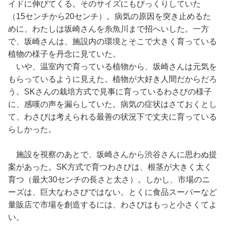
イドに伸びてくる。そのサイズにもびっくりしていた
（15センチから20センチ）。病気の原因を突き止めるた
めに、わたしは坂崎さんを糸魚川まで招へいした。一方
で、坂崎さんは、施設内の環境とそこで大きく育っている
植物の様子を丹念に見ていた。
いや、温室内で育っている植物から、坂崎さんは元気を
もらっているように見えた。植物が大好き人間だからだろ
う。SKさんの栽培方式で見事に育っているわさびの様子
に、感嘆の声を漏らしていた。病気の症状はさておくとし
て、わさびは考えられる最善の状況下で丈夫に育っている
らしかった。
施設を視察のあとで、坂崎さんから渋谷さんに思わぬ提
案があった。SK方式で育つわさびは、根茎が大きく太く
育つ（最大30センチの長さと太さ）。しかし、市場のニ
ーズは、巨大なわさびではない。とくに食品スーパーなど
量販店で市場を創造するには、わさびはもっと小さくてよ
い。