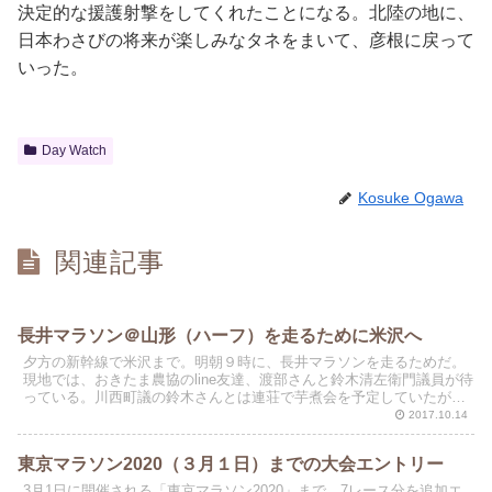
決定的な援護射撃をしてくれたことになる。北陸の地に、
日本わさびの将来が楽しみなタネをまいて、彦根に戻って
いった。
Day Watch
Kosuke Ogawa
関連記事
長井マラソン＠山形（ハーフ）を走るために米沢へ
夕方の新幹線で米沢まで。明朝９時に、長井マラソンを走るためだ。
現地では、おきたま農協のline友達、渡部さんと鈴木清左衛門議員が待
っている。川西町議の鈴木さんとは連荘で芋煮会を予定していたが、
諸般の事情で完走後だけになった。お泊りは、米沢第...
2017.10.14
東京マラソン2020（３月１日）までの大会エントリー
3月1日に開催される「東京マラソン2020」まで、7レース分を追加エ