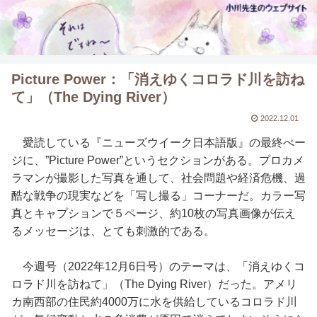
Picture Power：「消えゆくコロラド川を訪ね
て」（The Dying River）
2022.12.01
愛読している『ニューズウイーク日本語版』の最終ぺー
ジに、”Picture Power”というセクションがある。プロカメ
ラマンが撮影した写真を通して、社会問題や経済危機、過
酷な戦争の現実などを「写し撮る」コーナーだ。カラー写
真とキャプションで５ページ、約10枚の写真画像が伝え
るメッセージは、とても刺激的である。
今週号（2022年12月6日号）のテーマは、「消えゆくコ
ロラド川を訪ねて」（The Dying River）だった。アメリ
カ南西部の住民約4000万に水を供給しているコロラド川