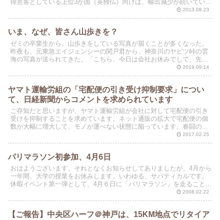
得意客としている上位3か国（英独仏）向けは、輸出減少が続いてい
る。来月、わたしたちJFMAがツアーで訪れるロシア向け...
2013.08.23
いま、なぜ、皆さん山歩きを？
ゼミの卒業生から、山歩きをしている写真が届くことが多くなった。
昨夜も、元東急エイジェンシーの関戸君から、神奈川のヤビツ峠の雲
海の写真が送られてきた。「こちら、今日は会社お休みでして、先輩
たちと登山してきました！」。休暇登山らしく、声が弾んで...
2019.09.14
ヤマト運輸労組の「宅配便の引き受け抑制要求」につい
て、日経新聞からコメントを求められています
ご存知だと思いますが、ヤマト運輸労組が会社に対して宅配便の引き
受けを抑制することを求めています。ネット通販の拡大で宅配便の個
数が大幅に増大して、モノが運べない状態に陥っています。春闘のテ
ーマが宅配便の引き受け抑制だそうで、労使が協議交渉に入...
2017.02.25
パリマラソン初参加、4月6日
おはようございます。それとなくお知らせしてありましたが、4月から
一年間、大学の授業をお休みします。いわゆる、サバティカルです。
休暇イベント第一弾として、4月６日に「パリマラソン」を走ることに
しました。フルマラソンです。
2008.02.22
【ご報告】中央区ハーフ＠神戸は、15KM地点でリタイア