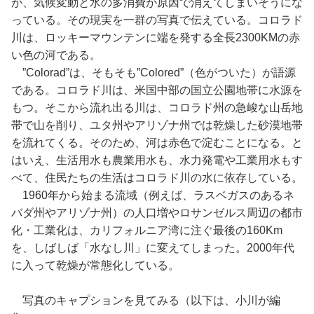
が、気候変動と水の多消費が原因で消えてしまいそうにな
っている。その現実を一群の写真で伝えている。コロラド
川は、ロッキーマウンテンに端を発する全長2300KMの赤
い色の河である。
”Colorad”は、そもそも”Colored”（色がついた）が語源
である。コロラド川は、米国中部の国立公園地帯に水源を
もつ。そこから流れ出る川は、コロラド州の急峻な山岳地
帯で山を削り、ユタ州やアリゾナ州では乾燥した砂漠地帯
を流れてくる。そのため、河は赤色で淀むことになる。と
はいえ、生活用水も農業用水も、水力発電や工業用水もす
べて、住民たちの生活はコロラド川の水に依存している。
1960年から始まる流域（例えば、ラスベガスのあるネ
バダ州やアリゾナ州）の人口増やロサンゼルス周辺の都市
化・工業化は、カリフォルニア湾に注ぐ最後の160Km
を、しばしば「水なし川」に変えてしまった。2000年代
に入って乾燥が常態化している。
写真のキャプションを見てみる（以下は、小川が編