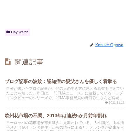
Day Watch
Kosuke Ogawa
関連記事
ブログ記事の波紋：認知症の親父さんを優しく看取る
自分が書いたブログ記事が、他の人の生き方に思わぬ影響を与えてい
たことを知った。昨日は、『JFMAニュース』に連載しているトップ
インタビューのシリーズで、JFMA事務局員の野口弥生さんと宮城県
仙台市を訪問していた。仙台市中央卸市場に入場してい...
2021.11.12
欧州花市場の不調、2013年は連続5か月前年割れ
ヨーロッパの花市場が需要減少に見舞われている。大不調だ。山本清
子さん（＠オランダ在住）からの情報によると、オランダが従来から