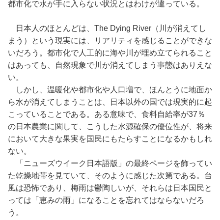
都市化で水が手に入らない状況とはわけが違っている。
日本人のほとんどは、The Dying River（川が消えてし
まう）という現実には、リアリティを感じることができな
いだろう。都市化で人工的に海や川が埋め立てられること
はあっても、自然現象で川か消えてしまう事態はありえな
い。
しかし、温暖化や都市化や人口増で、ほんとうに地面か
ら水が消えてしまうことは、日本以外の国では現実的に起
こっていることである。ある意味で、食料自給率が37％
の日本農業に関して、こうした水源確保の優位性が、将来
において大きな果実を国民にもたらすことになるかもしれ
ない。
「ニューズウイーク日本語版」の最終ページを飾ってい
た乾燥地帯を見ていて、そのように感じた次第である。台
風は恐怖であり、梅雨は鬱陶しいが、それらは日本国民と
っては「恵みの雨」になることを忘れてはならないだろ
う。