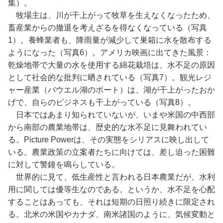
集）。
牧場主は、川が干上がって牧草を生えなくなったため、
畜産業からの撤退を考えざるを得なくなっている（写真
1）。養蜂業者も、降雨量が減少して巣箱に水を散布する
ようになった（写真6）。アメリカ映画に出てきた風景：
乾燥地帯で大量の水を使用する綿花栽培は、水不足の原因
として社会的な批判に晒されている（写真7）。観光レジ
ャー産業（パウエル湖のボート）は、湖が干上がったおか
げで、自らのビジネスも干上がっている（写真8）。
日本ではあまり知られていないが、いまや米国の中西部
から南部の農業地帯は、歴史的な水不足に見舞われてい
る。Picture Powerは、その実態をシリアスに映し出して
いる。農業政策の立案者たちに向けては、差し迫った困難
に対して警鐘を鳴らしている。
世界的に見て、低生産性と言われる日本農業だが、水利
用に関しては優等生なのである。というか、水不足を心配
することはあっても、それは短期の日照り続きに限定され
る。北米の米国やカナダ、南米諸国のように、気候変動と