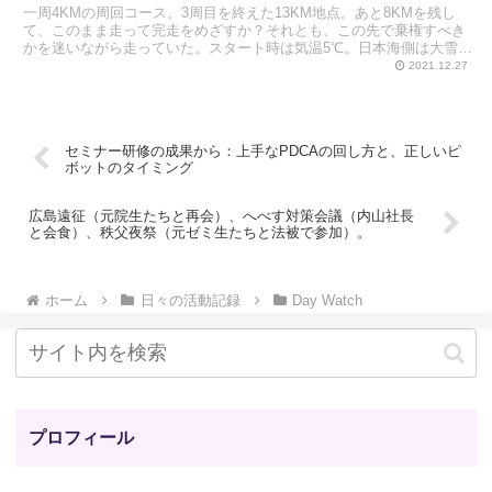
一周4KMの周回コース。3周目を終えた13KM地点。あと8KMを残し
て、このまま走って完走をめざすか？それとも、この先で棄権すべき
かを迷いながら走っていた。スタート時は気温5℃。日本海側は大雪
で、京都も前夜は雪が積もっていた。半分走り終えた...
2021.12.27
セミナー研修の成果から：上手なPDCAの回し方と、正しいピ
ボットのタイミング
広島遠征（元院生たちと再会）、へべす対策会議（内山社長
と会食）、秩父夜祭（元ゼミ生たちと法被で参加）。
ホーム
日々の活動記録
Day Watch
プロフィール