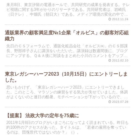
来月8日、東京汐留の電通ホールで、共同研究の成果を発表する。テレ
ビ視聴に関する3年がかりのリサーチである。共同研究者は、岩崎氏
（日テレ）、中畑氏（朝日大）である。メディア環境の変化の中で視
聴実態がどのように変わっているのか？そのことが、広告...
2012.11.24
通販業界の顧客満足度№1企業「オルビス」の顧客対応組
織力
先日のＣＳフォーラムで、通販化粧品会社「オルビス㈱」のＣＳ部課
長、野部祥子さんに講演をいただいた。講演録は数週間後に、ブログ
にアップする。Ｑ＆Ａ後に対談をまとめた小川のコメントをアップし
ておく。何気なく運営されてはいるが、顧客対応面でオルビ...
2012.02.10
東京レガシーハーフ2023（10月15日）にエントリーしま
した。
思いもかけず、「東京レガシーハーフ2023」にエントリーできまし
た。このところ、マラソンの練習をする気力が失せていました。体調
がよくないのと連日の酷暑。モチベーションが下がっているので、練
習はさぼり気味になります。今月は練習距離が50KMを...
2023.07.28
【提案】 法政大学の定年を75歳に
2011年1月8日のブログがいまごろになってよく読まれている。昨日も
約100件のアクセスがあった。タイトルは、「若者の雇用を奪ってい
るのは、団塊世代ではないのか？」（）。