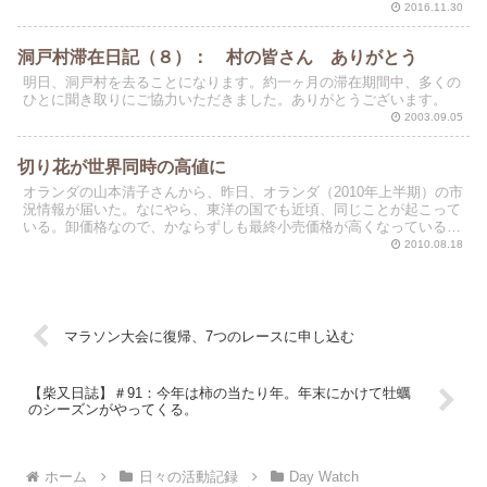
2016.11.30
洞戸村滞在日記（８）： 村の皆さん ありがとう
明日、洞戸村を去ることになります。約一ヶ月の滞在期間中、多くの
ひとに聞き取りにご協力いただきました。ありがとうございます。
2003.09.05
切り花が世界同時の高値に
オランダの山本清子さんから、昨日、オランダ（2010年上半期）の市
況情報が届いた。なにやら、東洋の国でも近頃、同じことが起こって
いる。卸価格なので、かならずしも最終小売価格が高くなっているの
かはわからない。
2010.08.18
マラソン大会に復帰、7つのレースに申し込む
【柴又日誌】＃91：今年は柿の当たり年。年末にかけて牡蠣
のシーズンがやってくる。
ホーム
日々の活動記録
Day Watch