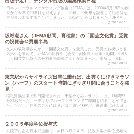
出版予定）、デジタル出版の編集作業日程
日本フローラルマーケティング協会（JFMA）は、2000年5月18日の創
立から今年で20年目を迎えます。この度、20周年を記念して記念誌を
デジタル出版することにしました。2015年からはじまった「JFMAニ
ュース」のトップインタビューを再編...
2020.04.05
坂嵜潮さん（JFMA顧問、育種家）の「園芸文化賞」受賞
の祝賀会＠男鹿半島
友人の坂嵜潮さんが、「園芸文化賞」を受賞した。受賞のお祝いと暑
気払いを兼ねて、JFMAの執行部（会長・副会長・理事・顧問）の8人
（＋園芸文化協会の丹羽事務局長さん）が集まった。場所は、秋田料
理店「男鹿半島」。この時期、男鹿半島のメイン料理は...
2023.08.02
東京駅からサイライズ出雲に乗れば、出雲くにびきマラソ
ン（ハーフ）のスタート時刻にぎりぎり間に合うことを発
見！
稲毛海浜公園で昨日開催された「千葉めぐみマラソン」は、1時間57
分21秒だった。一年ぶりでハーフマラソンで二時間を切ることができ
た。ただし、往年の走りにはまだほど遠い状態だ。来週末（2月8日）
は、昨年は雪で中止になった赤羽ハーフを走る。目標...
2015.02.02
２００５年度学位授与式
九段下にある日本武道館で、本日３月２４日、法政大学の学位授与式