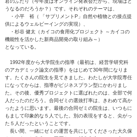
君のふたり（今年度はオンライン発表会だから、現場はど
うなるのだろうか？）です。それぞれのテーマは、
・小平 裕（ 「サプリメントP」自然や植物との接点提
供によるウェルビーイングの実現）、
・杉谷 健太（カイコの食用化プロジェクト ～カイコの
機能性を活かした新商品開発の取り組み～）
となっている。
1992年度から大学院生の指導（最初は、経営学研究科
のアカデミック論文の指導）をはじめて30年間になりま
す。たくさんの院生を見てきました。わたしが大学院専任
になってからは、指導がビジネスプラン型にかわりまし
た。その後、優秀プロジェクトに選ばれたのは、全部で何
人だったのだろう。合同ゼミの選抜打率は、きわめて高か
ったように思います。最後の合同ゼミの院生は、いつもに
もまして印象的な５人でした。別の表現をすると、尖がっ
た５人だったということです。
長い間、一緒にゼミの運営を共にしてくださった大久保