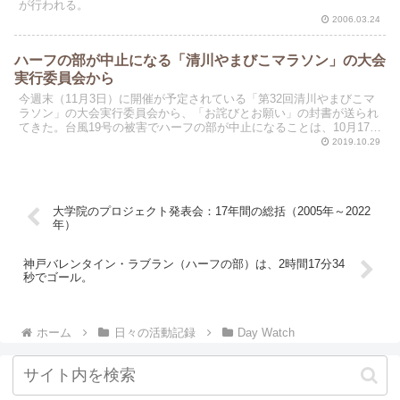
が行われる。
2006.03.24
ハーフの部が中止になる「清川やまびこマラソン」の大会
実行委員会から
今週末（11月3日）に開催が予定されている「第32回清川やまびこマ
ラソン」の大会実行委員会から、「お詫びとお願い」の封書が送られ
てきた。台風19号の被害でハーフの部が中止になることは、10月17日
に封書で知らされていた。今回の通知は、「５K...
2019.10.29
大学院のプロジェクト発表会：17年間の総括（2005年～2022
年）
神戸バレンタイン・ラブラン（ハーフの部）は、2時間17分34
秒でゴール。
ホーム
日々の活動記録
Day Watch