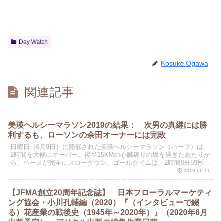
Day Watch
Kosuke Ogawa
関連記事
美瑛ヘルシーマラソン2019の結果： 次男の真継には勝
利するも、ローソンの余田オーナーには完敗
日曜日（6月9日）に開催された美瑛ヘルシーマラソン（ハーフ）は、
2時間を大幅にオーバー。後半15KMの心臓破りの坂を過ぎたあたりか
ら、ペースが完全にスローダウン。ゴールタイムは、2時間8分59秒
（ネットタイム）。グロスでは、2時間10分を超...
2019.06.11
【JFMA創立20周年記念誌】 日本フローラルマーケティ
ング協会・小川孔輔編（2020）『（インタビューで綴
る）花産業の戦後史（1945年～2020年）』（2020年6月