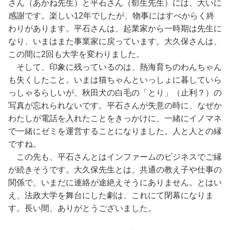
さん（あかね先生）と平石さん（郁生先生）には、大いに
感謝です。楽しい12年でしたが、物事にはすべからく終
わりがあります。平石さんは、起業家から一時期は先生に
なり、いまはまた事業家に戻っています。大久保さんは、
この間に2回も大学を変わりました。
そして、印象に残っているのは、熱海育ちのわんちゃん
も失くしたこと。いまは猫ちゃんといっしょに暮していら
っしゃるらしいが、秋田犬の白毛の「とり」（止利？）の
写真が忘れられないです。平石さんが失意の時に、なぜか
わたしが電話を入れたことをきっかけに、一緒にイノマネ
で一緒にゼミを運営することになりました。人と人との縁
ですね。
この先も、平石さんとはインファームのビジネスでご縁
が続きそうです。大久保先生とは、共通の教え子や仕事の
関係で、いまだに連絡が途絶えそうにありません。とはい
え、法政大学を舞台にした劇は、これにて閉幕になりま
す。長い間、ありがとうございました。