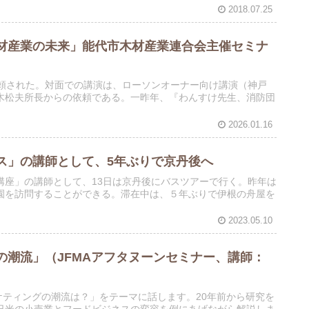
2018.07.25
材産業の未来」能代市木材産業連合会主催セミナ
依頼された。対面での講演は、ローソンオーナー向け講演（神戸
木松夫所長からの依頼である。一昨年、『わんすけ先生、消防団
2026.01.16
ス」の講師として、5年ぶりで京丹後へ
講座」の講師として、13日は京丹後にバスツアーで行く。昨年は
園を訪問することができる。滞在中は、５年ぶりで伊根の舟屋を
2023.05.10
の潮流」（JFMAアフタヌーンセミナー、講師：
ーケティングの潮流は？」をテーマに話します。20年前から研究を
日米の小売業とフードビジネスの変容を例にあげながら解説しま