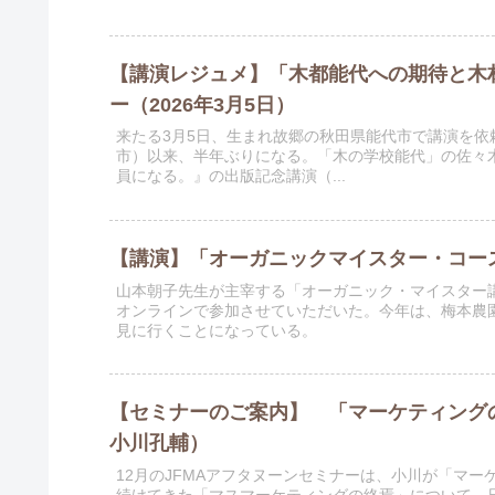
【講演レジュメ】「木都能代への期待と木
ー（2026年3月5日）
来たる3月5日、生まれ故郷の秋田県能代市で講演を
市）以来、半年ぶりになる。「木の学校能代」の佐々
員になる。』の出版記念講演（...
【講演】「オーガニックマイスター・コー
山本朝子先生が主宰する「オーガニック・マイスター
オンラインで参加させていただいた。今年は、梅本農
見に行くことになっている。
【セミナーのご案内】 「マーケティング
小川孔輔）
12月のJFMAアフタヌーンセミナーは、小川が「マ
続けてきた「マスマーケティングの終焉」について、