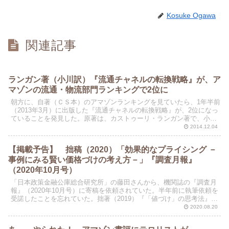
Kosuke Ogawa
関連記事
ランガン著（小川訳）『流通チャネルの転換戦略』が、ア
マゾンの流通・物流部門ランキングで2位に
朝方に、自著（ＣＳ本）のアマゾンランキングを見ていたら、1年半前
（2013年3月）に出版した『流通チャネルの転換戦略』が、2位になっ
ていることを発見した。原著は、カストゥーリ・ランガン著で、小川
孔輔(監訳)、小川浩孝(翻訳)である。
2014.12.04
【掲載予告】 拙稿（2020）「効果的なプライシング －
事例にみる賢い価格づけの考え方－」『調査月報』
（2020年10月号）
「日本政策金融公庫総合研究所」の藤田さんから、機関誌の『調査月
報』（2020年10月号）に寄稿を依頼されていた。半年前に執筆依頼を
受諾したことを忘れていた。拙著（2019）『「値づけ」の思考法』
（日本実業出版社）で書いた内容で、「最適な価格...
2020.08.20