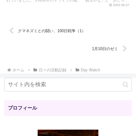
れていました。３時間半のドライブの後、「観光やな」と「おとり
鮎」の看板を目印に、迷いながらもどうにか洞戸村に到達でき...
2003.08.07
クマネズミとの闘い、100日戦争（1）
1月10日のゼミ
ホーム
日々の活動記録
Day Watch
プロフィール