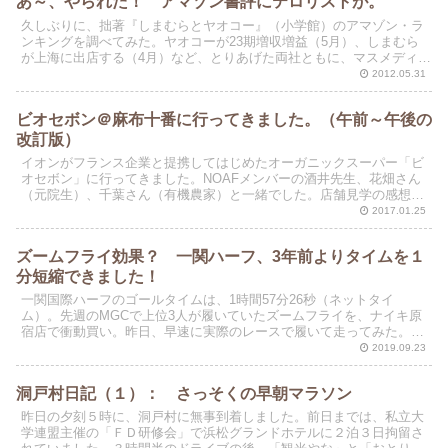
あ～、やられた！ アマゾン書評にテロリストが。
久しぶりに、拙著『しまむらとヤオコー』（小学館）のアマゾン・ラ
ンキングを調べてみた。ヤオコーが23期増収増益（5月）、しまむら
が上海に出店する（4月）など、とりあげた両社ともに、マスメディア
のニュースに登場する機会が多いからだ。
2012.05.31
ビオセボン＠麻布十番に行ってきました。（午前～午後の
改訂版）
イオンがフランス企業と提携してはじめたオーガニックスーパー「ビ
オセボン」に行ってきました。NOAFメンバーの酒井先生、花畑さん
（元院生）、千葉さん（有機農家）と一緒でした。店舗見学の感想
を、本ブログにアップします。とりあえずの感想を箇条書き...
2017.01.25
ズームフライ効果？ 一関ハーフ、3年前よりタイムを１
分短縮できました！
一関国際ハーフのゴールタイムは、1時間57分26秒（ネットタイ
ム）。先週のMGCで上位3人が履いていたズームフライを、ナイキ原
宿店で衝動買い。昨日、早速に実際のレースで履いて走ってみた。結
果は、3年前より1分ほど記録を更新。最初から最後まで...
2019.09.23
洞戸村日記（１）： さっそくの早朝マラソン
昨日の夕刻５時に、洞戸村に無事到着しました。前日までは、私立大
学連盟主催の「ＦＤ研修会」で浜松グランドホテルに２泊３日拘留さ