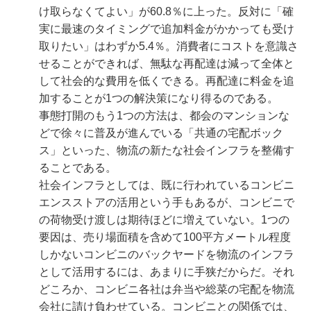
け取らなくてよい」が60.8％に上った。反対に「確
実に最速のタイミングで追加料金がかかっても受け
取りたい」はわずか5.4％。消費者にコストを意識さ
せることができれば、無駄な再配達は減って全体と
して社会的な費用を低くできる。再配達に料金を追
加することが1つの解決策になり得るのである。
事態打開のもう1つの方法は、都会のマンションな
どで徐々に普及が進んでいる「共通の宅配ボック
ス」といった、物流の新たな社会インフラを整備す
ることである。
社会インフラとしては、既に行われているコンビニ
エンスストアの活用という手もあるが、コンビニで
の荷物受け渡しは期待ほどに増えていない。1つの
要因は、売り場面積を含めて100平方メートル程度
しかないコンビニのバックヤードを物流のインフラ
として活用するには、あまりに手狭だからだ。それ
どころか、コンビニ各社は弁当や総菜の宅配を物流
会社に請け負わせている。コンビニとの関係では、