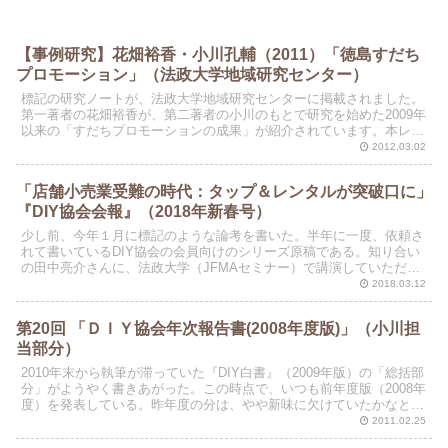
【事例研究】花畑裕香・小川孔輔（2011）「徳島すだち
プロモーション」（法政大学地域研究センター）
標記の研究ノートが、法政大学地域研究センターに掲載されました。
第一著者の花畑裕香が、第二著者の小川のもとで研究を始めた2009年
以来の「すだちプロモーションの成果」が紹介されています。本レポ
ートは「短縮バージョン」です。
2012.03.02
「店舗小売業受難の時代：タップ＆レンタルが突破口に」
『DIY協会会報』（2018年新春号）
少し前、今年１月に標記のような論考を書いた。半年に一度、依頼さ
れて書いているDIY協会の会員向けのシリーズ原稿である。知り合い
の田中亮介さんに、法政大学（JFMAセミナー）で講演していただい
た。彼はGreenSnapという「植物愛好家のSN...
2018.03.12
第20回 「ＤＩＹ協会年次報告書(2008年度版)」（小川担
当部分）
2010年末から執筆が滞っていた『DIY白書』（2009年版）の「総括部
分」がようやく書きあがった。この時点で、いつも前年度版（2008年
度）を発表している。昨年度の分は、やや新味に欠けていたかなと思
って読んでみたら、案外おもしろかった。
2011.02.25