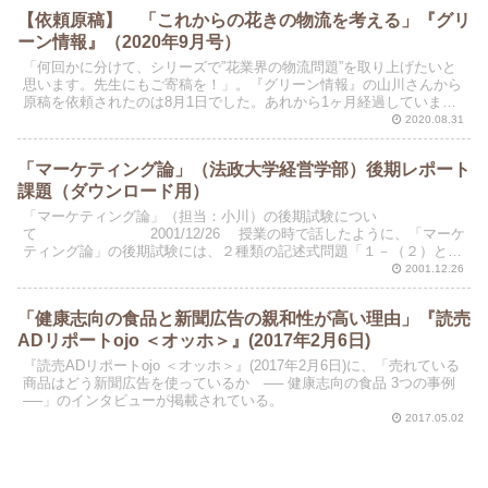
【依頼原稿】 「これからの花きの物流を考える」『グリ
ーン情報』（2020年9月号）
「何回かに分けて、シリーズで”花業界の物流問題”を取り上げたいと
思います。先生にもご寄稿を！」。『グリーン情報』の山川さんから
原稿を依頼されたのは8月1日でした。あれから1ヶ月経過しています
が、私たちが置かれている状況はほとんど変わっていま...
2020.08.31
「マーケティング論」（法政大学経営学部）後期レポート
課題（ダウンロード用）
「マーケティング論」（担当：小川）の後期試験につい
て 2001/12/26 授業の時で話したように、「マーケ
ティング論」の後期試験には、２種類の記述式問題「１－（２）と２
－（１）」が出されます。いずれも学生証番号の下一桁にし...
2001.12.26
「健康志向の食品と新聞広告の親和性が高い理由」『読売
ADリポートojo ＜オッホ＞』(2017年2月6日)
『読売ADリポートojo ＜オッホ＞』(2017年2月6日)に、「売れている
商品はどう新聞広告を使っているか ── 健康志向の食品 3つの事例
──」のインタビューが掲載されている。
2017.05.02