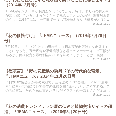
（2014年12月号）
JFMAがインターネット調査をはじめてから、毎年、切り花の購入率
が落ち続けている。まったくもって残念なことなのだが、調査対象者
のうち、2014年には、一年間で一度も花を買わない消費者がとうとう
50％を切りそうになっている（51.0％）。ピー...
2015.11.20
「花の価格付け」『JFMAニュース』（2019年7月20日
号）
7月19日に、『「値付け」の思考法』（日本実業出版社）を出版する
ことになった。宣伝広告や販促活動など種々のマーケティング手段が
あるが、価格設定が最終利益の95％を決めてしまうことは、実務に長
けた経営者ならばよく知っていることである。
2019.07.25
【巻頭言】「野の花産業の勃興︓その時代的な背景」
『JFMAニュース』2024年11月20日号
「日本DIY協会」からの依頼で、会報誌の『DIY会報』（2025年新春
号）に草花市場について長文の原稿を書き終わったところである。こ
の巻頭言は、そのために書きおろしがドラフトの一部を含んだ文章に
なっている。福島県昭和村の菅家博昭さん（JFM...
2024.12.18
「花の消費トレンド：ラン展の低迷と植物交流サイトの躍
進」『JFMAニュース』（2018年3月20日号）