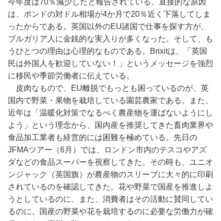
今年度は70％減少したと報告されている。直接的な原因
は、ポンドの対ドル相場が4か月で20％近く下落してしま
ったからである。英国以外のEU諸国で仕事を探す方が、
ブルガリア人に金銭的な実入りが多くなった。そして、も
うひとつの理由は心理的なものである。Brixitは、「英国
民は外国人を歓迎していない！」というメッセージを強烈
に移民や季節労働者に伝えている。
皮肉なもので、EU離脱でもっとも困っているのが、英
国内で野菜・果物を栽培している園芸農家である。また、
近年は「温暖化対策でなるべく農産物を運ばないようにし
よう」という理念から、国内産を推奨してきた畜肉業界や
食品加工業者も経営的には困難を極めている。先日の
JFMAツアー（6月）では、ロンドン市内のテスコやアズ
ダなどの食品スーパーを視察してきた。その時も、ユニオ
ンジャック（英国旗）が農産物のスリーブに大々的に印刷
されているのを確認してきた。花や野菜で国産を推進しよ
うとしているのに、また、消費者はその活動に賛同してい
るのに、国産の野菜や花を栽培するのに必要な労働力が確