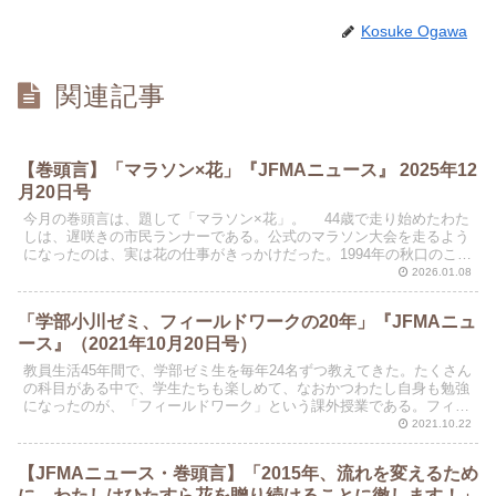
Kosuke Ogawa
関連記事
【巻頭言】「マラソン×花」『JFMAニュース』 2025年12
月20日号
今月の巻頭言は、題して「マラソン×花」。 44歳で⾛り始めたわた
しは、遅咲きの市⺠ランナーである。公式のマラソン大会を⾛るよう
になったのは、実は花の仕事がきっかけだった。1994年の秋⼝のこと
である。ある雑誌の連載で、ハワイの花農家を取材...
2026.01.08
「学部小川ゼミ、フィールドワークの20年」『JFMAニュ
ース』（2021年10月20日号）
教員生活45年間で、学部ゼミ生を毎年24名ずつ教えてきた。たくさん
の科目がある中で、学生たちも楽しめて、なおかつわたし自身も勉強
になったのが、「フィールドワーク」という課外授業である。フィー
ルドワーク（Field Work）とは、その言葉か...
2021.10.22
【JFMAニュース・巻頭言】「2015年、流れを変えるため
に、わたしはひたすら花を贈り続けることに徹します！」