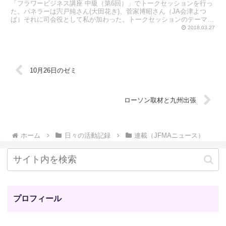
「フラワービジネス講座 中級（第6回）」でトークセッションを行っ
た。パネラーは宍戸純さん(大田花き)、菅家博昭さん（JA会津よつ
ば）それに司会役として私が加わった。トークセッションのテーマは
「花の消費」。3人とも得意分野の話で、核心をついた...
2018.03.27
10月26日のゼミ
ローソン取材と九州出張
ホーム
日々の活動記録
連載（JFMAニュース）
プロフィール