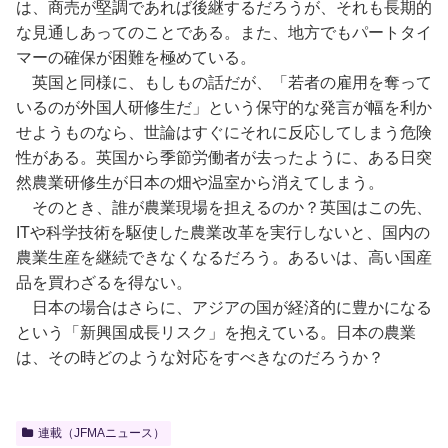
は、商売が堅調であれば後継するだろうが、それも長期的
な見通しあってのことである。また、地方でもパートタイ
マーの確保が困難を極めている。
英国と同様に、もしもの話だが、「若者の雇用を奪って
いるのが外国人研修生だ」という保守的な発言が幅を利か
せようものなら、世論はすぐにそれに反応してしまう危険
性がある。英国から季節労働者が去ったように、ある日突
然農業研修生が日本の畑や温室から消えてしまう。
そのとき、誰が農業現場を担えるのか？英国はこの先、
ITや科学技術を駆使した農業改革を実行しないと、国内の
農業生産を継続できなくなるだろう。あるいは、高い国産
品を買わざるを得ない。
日本の場合はさらに、アジアの国が経済的に豊かになる
という「新興国成長リスク」を抱えている。日本の農業
は、その時どのような対応をすべきなのだろうか？
連載（JFMAニュース）