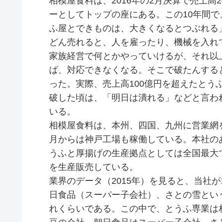
相模屋食料は、2016年の2月決算で売上高
ーとしてトップの座にある。この10年間で
ふ屋とできものは、大きくなるとつぶれる
どん売れると、人を雇ったり、機械を入れて
家族経営で何とかやっていけるが、それ以
ば、対応できなくなる。そこで破たんする
った。実際、売上高100億円を超えたとう
破した頃は、「明日は潰れる」などと言わ
いる。
相模屋食料は、本州、四国、九州に営業網を
月からは神戸工場も稼働している。本社の
うふと厚揚げの生産拠点としては全国最大で
を生産販売している。
業界のデータ（2015年）を見ると、当社
日食品（スーパー子会社）、さとの雪とい
れくらいである。この中で、とうふ専業は