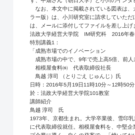
ず、中畑さん（朝日大学）と小川のインタ
なお、本文中に掲載されている図表は、
ラー版）は、小川研究室に請求していただ
は、メールに添付してファイルを差し上げ
法政大学経営大学院 IM研究科 2016年
特別講義1：
「成熟市場でのイノベーション
成熟市場の中で、9年で売上高5倍、前人
相模屋食料㈱ 代表取締役社長
鳥越 淳司 （とりごえ じゅんじ）氏
日時：2016年5月19日11時10分～12時50分
於：法政大学経営大学院101教室
講師紹介
鳥越 淳司 氏
1973年、京都生まれ。大学卒業後、雪印乳
に代表取締役就任。相模屋食料を、中堅企業か