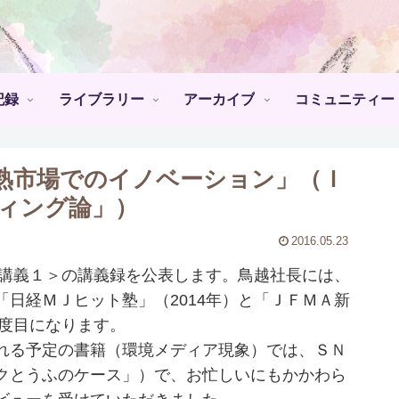
記録
ライブラリー
アーカイブ
コミュニティー
熟市場でのイノベーション」（Ｉ
ティング論」）
2016.05.23
別講義１＞の講義録を公表します。鳥越社長には、
日経ＭＪヒット塾」（2014年）と「ＪＦＭＡ新
３度目になります。
れる予定の書籍（環境メディア現象）では、ＳＮ
クとうふのケース」）で、お忙しいにもかかわら