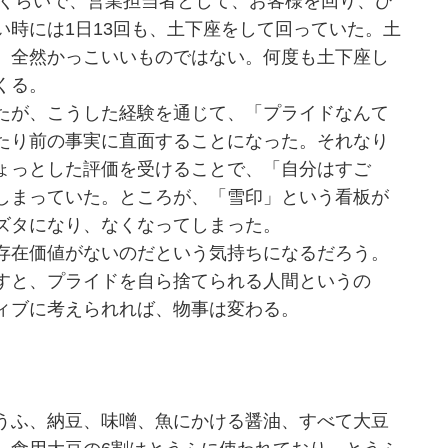
歳くらいで、営業担当者として、お客様を回り、ひ
時には1日13回も、土下座をして回っていた。土
。全然かっこいいものではない。何度も土下座し
くる。
たが、こうした経験を通じて、「プライドなんて
たり前の事実に直面することになった。それなり
ょっとした評価を受けることで、「自分はすご
しまっていた。ところが、「雪印」という看板が
ズタになり、なくなってしまった。
存在価値がないのだという気持ちになるだろう。
すと、プライドを自ら捨てられる人間というの
ィブに考えられれば、物事は変わる。
うふ、納豆、味噌、魚にかける醤油、すべて大豆