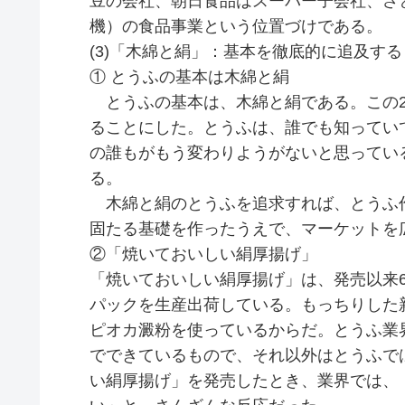
豆の会社、朝日食品はスーパー子会社、さ
機）の食品事業という位置づけである。
(3)「木綿と絹」：基本を徹底的に追及する
① とうふの基本は木綿と絹
とうふの基本は、木綿と絹である。この2
ることにした。とうふは、誰でも知ってい
の誰もがもう変わりようがないと思ってい
る。
木綿と絹のとうふを追求すれば、とうふ
固たる基礎を作ったうえで、マーケットを
②「焼いておいしい絹厚揚げ」
「焼いておいしい絹厚揚げ」は、発売以来6
パックを生産出荷している。もっちりした
ピオカ澱粉を使っているからだ。とうふ業
でできているもので、それ以外はとうふで
い絹厚揚げ」を発売したとき、業界では、