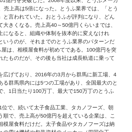
201億円を突破した。2008年度以来、とうふメーカ
、売上高は5倍になった。とうふ業界では、「とう
」と言われていた。おとうふが評判になり、どん
大きくなる。売上高40～50億円くらいまでは、
上になると、組織や体制を抜本的に変えなけれ
というのが、それまでのとうふ業界のパターンだ
ふ屋は、相模屋食料が初めてである。100億円を突
れたものだが、その後も当社は成長軌道に乗って
広げており、2016年の3月から群馬に新工場、4
ある群馬県内には5つの工場があり、全国最大のと
、1日当たり100万丁、最大で150万丁のとうふ
が1位で、続いて太子食品工業、タカノフーズ、朝
う順で、売上高が50億円を超えている企業は、こ
相模屋食料だけだ。太子食品やタカノフーズは納