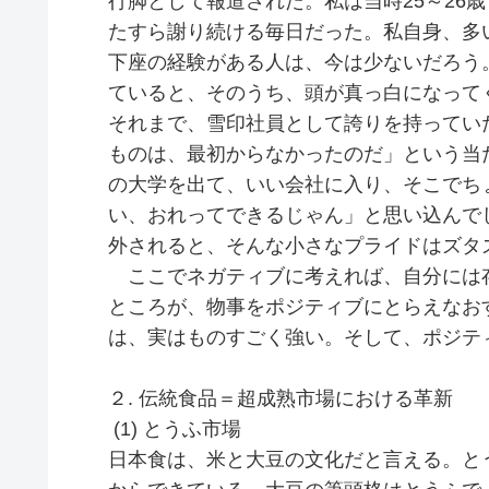
行脚として報道された。私は当時25～26
たすら謝り続ける毎日だった。私自身、多い
下座の経験がある人は、今は少ないだろう
ていると、そのうち、頭が真っ白になって
それまで、雪印社員として誇りを持ってい
ものは、最初からなかったのだ」という当
の大学を出て、いい会社に入り、そこでち
い、おれってできるじゃん」と思い込んで
外されると、そんな小さなプライドはズタ
ここでネガティブに考えれば、自分には
ところが、物事をポジティブにとらえなお
は、実はものすごく強い。そして、ポジテ
２. 伝統食品＝超成熟市場における革新
(1) とうふ市場
日本食は、米と大豆の文化だと言える。と