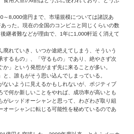
、食用大豆の6割はとうふに使われており、とうふ
000～8,000億円まで、市場規模については諸説あ
軒あった。現在の全国のコンビニと同じくらいの数
。後継者難などが理由で、1年に1,000軒近く消えて
ん廃れていき、いつか途絶えてしまう、そういう
承するもの」、「守るもの」であり、絶やさず次
ぐか」という発想がまず先に来ることが多い。
」と、誰もがそう思い込んでしまっている。
がないように見えるかもしれないが、ポジティブ
ろで何か新しいことをやれば、成功率が高いとも
もがレッドオーシャンと思って、わざわざ取り組
ーオーシャンに転じる可能性を秘めているのであ