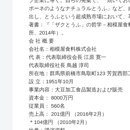
プ企業に導く。自らの発案で、「焼いてお
ポーネのようなナチュラルとうふ」など、
出し、とうふという超成熟市場において、
著書：『「ザクとうふ」の哲学－相模屋食料
所、2014年）。
会 社 概 要
会社名：相模屋食料株式会社
代 表：代表取締役会長 江原 寛一
代表取締役社長 鳥越 淳司
所在地：群馬県前橋市鳥取町123 芳賀西部
設 立：1951年10月
事業内容：大豆加工食品製造および販売
資本金： 8000万円
従業員： 560名
売上高： 201億円 （2016年2月）
＊104億円 （2010年2月）