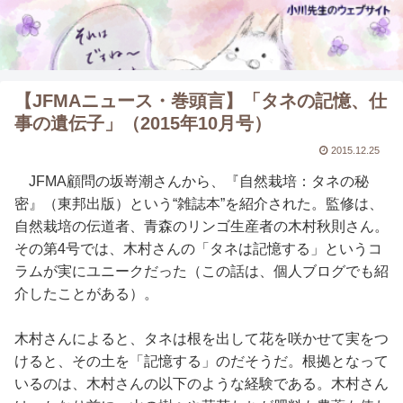
【JFMAニュース・巻頭言】「タネの記憶、仕
事の遺伝子」（2015年10月号）
2015.12.25
JFMA顧問の坂嵜潮さんから、『自然栽培：タネの秘
密』（東邦出版）という“雑誌本”を紹介された。監修は、
自然栽培の伝道者、青森のリンゴ生産者の木村秋則さん。
その第4号では、木村さんの「タネは記憶する」というコ
ラムが実にユニークだった（この話は、個人ブログでも紹
介したことがある）。
木村さんによると、タネは根を出して花を咲かせて実をつ
けると、その土を「記憶する」のだそうだ。根拠となって
いるのは、木村さんの以下のような経験である。木村さん