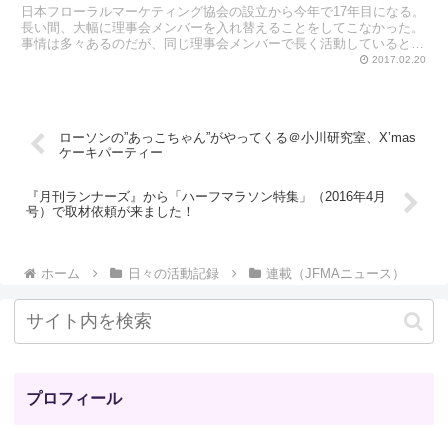
日本フローラルマーケティング協会の設立から今年で17年目になる。
長い間、大幅に理事会メンバーを入れ替えることをしてこなかった。
事情は多々あるのだが、同じ理事会メンバーで長く活動していると、
いつしか仕事がルーティンワークになっていく。当初思い...
2017.02.20
ローソンの”あっこちゃん”がやってくる＠小川研究室、X’mas
ケーキパーティー
『月刊ランナーズ』から「ハーフマラソン特集」（2016年4月
号）で取材依頼が来ました！
ホーム
日々の活動記録
連載（JFMAニュース）
プロフィール