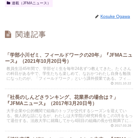
連載（JFMAニュース）
Kosuke Ogawa
関連記事
「学部小川ゼミ、フィールドワークの20年」『JFMAニュ
ース』（2021年10月20日号）
教員生活45年間で、学部ゼミ生を毎年24名ずつ教えてきた。たくさん
の科目がある中で、学生たちも楽しめて、なおかつわたし自身も勉強
になったのが、「フィールドワーク」という課外授業である。フィー
ルドワーク（Field Work）とは、その言葉か...
2021.10.22
「社長のしんどさランキング、花業界の場合は？」
『JFMAニュース』（2017年3月20日号）
大手企業や公的機関で組織のトップが交代するシーズンを迎えてい
る。個人的な話になるが、わたしは大学院の研究科長をこの3月をもっ
て退任する。法政大学に就職してから4回目の組織の長が任期満了にな
る。経営学部長を１回、大学院学科長（専攻主任）を3回...
2017.03.28