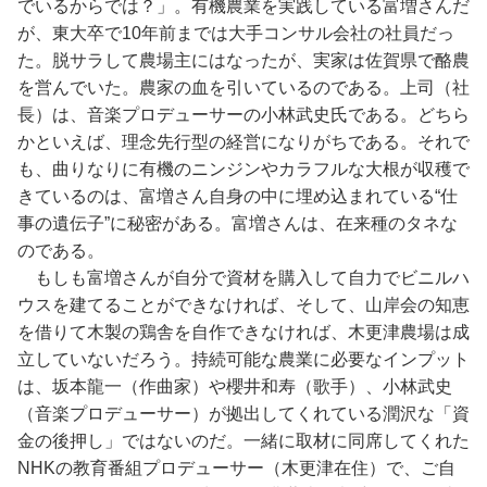
でいるからでは？」。有機農業を実践している富増さんだ
が、東大卒で10年前までは大手コンサル会社の社員だっ
た。脱サラして農場主にはなったが、実家は佐賀県で酪農
を営んでいた。農家の血を引いているのである。上司（社
長）は、音楽プロデューサーの小林武史氏である。どちら
かといえば、理念先行型の経営になりがちである。それで
も、曲りなりに有機のニンジンやカラフルな大根が収穫で
きているのは、富増さん自身の中に埋め込まれている“仕
事の遺伝子”に秘密がある。富増さんは、在来種のタネな
のである。
もしも富増さんが自分で資材を購入して自力でビニルハ
ウスを建てることができなければ、そして、山岸会の知恵
を借りて木製の鶏舎を自作できなければ、木更津農場は成
立していないだろう。持続可能な農業に必要なインプット
は、坂本龍一（作曲家）や櫻井和寿（歌手）、小林武史
（音楽プロデューサー）が拠出してくれている潤沢な「資
金の後押し」ではないのだ。一緒に取材に同席してくれた
NHKの教育番組プロデューサー（木更津在住）で、ご自