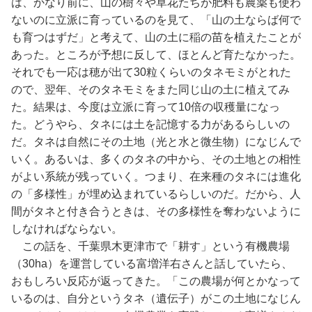
は、かなり前に、山の樹々や草花たちが肥料も農薬も使わ
ないのに立派に育っているのを見て、「山の土ならば何で
も育つはずだ」と考えて、山の土に稲の苗を植えたことが
あった。ところが予想に反して、ほとんど育たなかった。
それでも一応は穂が出て30粒くらいのタネモミがとれた
ので、翌年、そのタネモミをまた同じ山の土に植えてみ
た。結果は、今度は立派に育って10倍の収穫量になっ
た。どうやら、タネには土を記憶する力があるらしいの
だ。タネは自然にその土地（光と水と微生物）になじんで
いく。あるいは、多くのタネの中から、その土地との相性
がよい系統が残っていく。つまり、在来種のタネには進化
の「多様性」が埋め込まれているらしいのだ。だから、人
間がタネと付き合うときは、その多様性を奪わないように
しなければならない。
この話を、千葉県木更津市で「耕す」という有機農場
（30ha）を運営している富増洋右さんと話していたら、
おもしろい反応が返ってきた。「この農場が何とかなって
いるのは、自分というタネ（遺伝子）がこの土地になじん