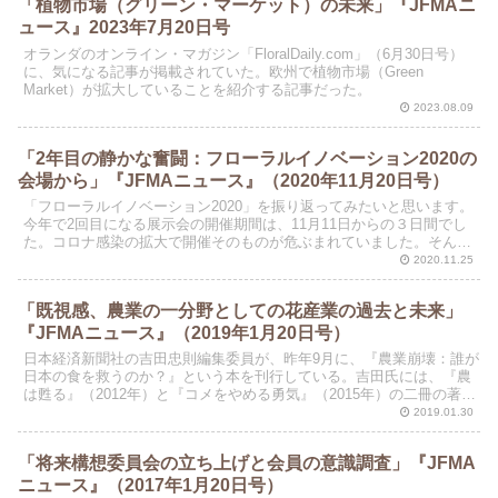
「植物市場（グリーン・マーケット）の未来」『JFMAニ
ュース』2023年7月20日号
オランダのオンライン・マガジン「FloralDaily.com」（6月30日号）
に、気になる記事が掲載されていた。欧州で植物市場（Green
Market）が拡大していることを紹介する記事だった。
2023.08.09
「2年目の静かな奮闘：フローラルイノベーション2020の
会場から」『JFMAニュース』（2020年11月20日号）
「フローラルイノベーション2020」を振り返ってみたいと思います。
今年で2回目になる展示会の開催期間は、11月11日からの３日間でし
た。コロナ感染の拡大で開催そのものが危ぶまれていました。そんな
中で、展示会への出展を決断してくださった会員企...
2020.11.25
「既視感、農業の一分野としての花産業の過去と未来」
『JFMAニュース』（2019年1月20日号）
日本経済新聞社の吉田忠則編集委員が、昨年9月に、『農業崩壊：誰が
日本の食を救うのか？』という本を刊行している。吉田氏には、『農
は甦る』（2012年）と『コメをやめる勇気』（2015年）の二冊の著書
がある。三冊目の『農業崩壊』（2018年）も...
2019.01.30
「将来構想委員会の立ち上げと会員の意識調査」『JFMA
ニュース』（2017年1月20日号）