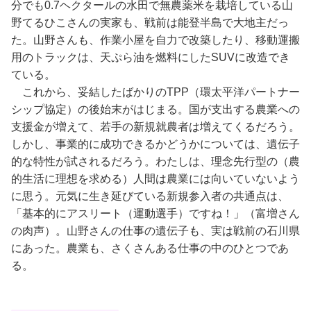
分でも0.7ヘクタールの水田で無農薬米を栽培している山
野てるひこさんの実家も、戦前は能登半島で大地主だっ
た。山野さんも、作業小屋を自力で改築したり、移動運搬
用のトラックは、天ぷら油を燃料にしたSUVに改造でき
ている。
これから、妥結したばかりのTPP（環太平洋パートナー
シップ協定）の後始末がはじまる。国が支出する農業への
支援金が増えて、若手の新規就農者は増えてくるだろう。
しかし、事業的に成功できるかどうかについては、遺伝子
的な特性が試されるだろう。わたしは、理念先行型の（農
的生活に理想を求める）人間は農業には向いていないよう
に思う。元気に生き延びている新規参入者の共通点は、
「基本的にアスリート（運動選手）ですね！」（富増さん
の肉声）。山野さんの仕事の遺伝子も、実は戦前の石川県
にあった。農業も、さくさんある仕事の中のひとつであ
る。