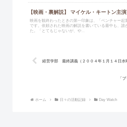
【映画・裏解説】 マイケル・キートン主
映画を観終わったときの第一印象は、「ベンチャー起業
です。依頼された映画の解説を書いている最中も、誰
た。「とてもじゃないが、や...
経営学部 最終講義（２００４年１月１４日水
「ブ
ホーム
日々の活動記録
Day Watch