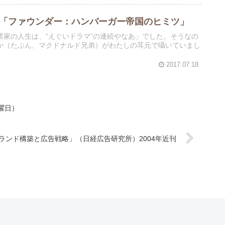
演「ファウンダー：ハンバーガー帝国のヒミツ」
家の人生は、“えぐいドラマ”の連続やなあ」でした。そうなの
か（たぶん、マクドナルド兄弟）がわたしの耳元で囁いていまし
2017.07.18
曜日）
ランド構築と広告戦略」（日経広告研究所）2004年近刊