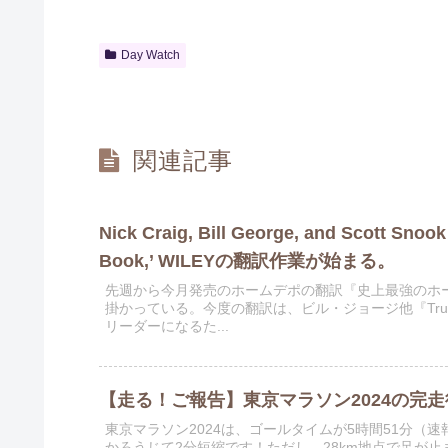
Day Watch
関連記事
Nick Craig, Bill George, and Scott Sno
Book,’ WILEYの翻訳作業が始まる。
先週から今月発売のホームデポの翻訳『史上最強のホ
掛かっている。今度の翻訳は、ビル・ジョージ他『True
リーダーになるた...
【走る！ご報告】東京マラソン2024の完
東京マラソン2024は、ゴールタイムが5時間51分（速
かろうじて2分短縮です！ただし、28km地点で足が止