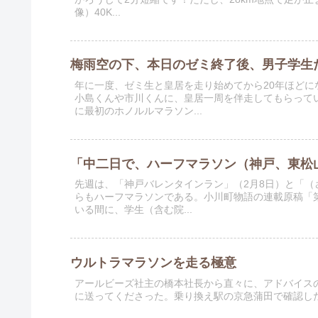
像）40K...
梅雨空の下、本日のゼミ終了後、男子学生
年に一度、ゼミ生と皇居を走り始めてから20年ほど
小島くんや市川くんに、皇居一周を伴走してもらってい
に最初のホノルルマラソン...
「中二日で、ハーフマラソン（神戸、東松
先週は、「神戸バレンタインラン」（2月8日）と「（
らもハーフマラソンである。小川町物語の連載原稿「第
いる間に、学生（含む院...
ウルトラマラソンを走る極意
アールビーズ社主の橋本社長から直々に、アドバイス
に送ってくださった。乗り換え駅の京急蒲田で確認し