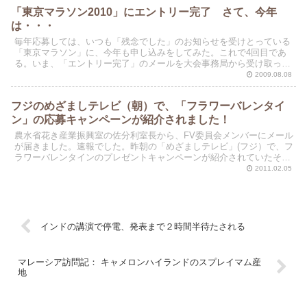
「東京マラソン2010」にエントリー完了 さて、今年
は・・・
毎年応募しては、いつも「残念でした」のお知らせを受けとっている
「東京マラソン」に、今年も申し込みをしてみた。これで4回目であ
る。いま、「エントリー完了」のメールを大会事務局から受け取った
ばかりである。9時32分。予想通りに、わたしの申し込み...
2009.08.08
フジのめざましテレビ（朝）で、「フラワーバレンタイ
ン」の応募キャンペーンが紹介されました！
農水省花き産業振興室の佐分利室長から、FV委員会メンバーにメール
が届きました。速報でした。昨朝の「めざましテレビ」(フジ）で、フ
ラワーバレンタインのプレゼントキャンペーンが紹介されていたそう
です。二回も！（和田さん情報では、6時と8時の二回...
2011.02.05
インドの講演で停電、発表まで２時間半待たされる
マレーシア訪問記： キャメロンハイランドのスプレイマム産
地