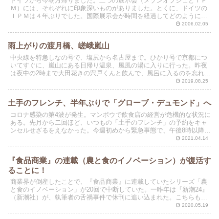
ドイツから今朝方帰りました。二つの展示会（メゾンオブジェとＩＰ
Ｍ）には、それぞれに印象深いものがありました。とくに、ドイツの
ＩＰＭは４年ぶりでした。国際展示会が時間を経過してどのように変
わっていくのかを目の当たりにすることができました。
2006.02.05
雨上がりの渡月橋、嵯峨嵐山
中央線を特急しなの号で、塩尻から名古屋まで。ひかり号で京都につ
いてすぐに、嵐山にある日帰り温泉、風風の湯に入りに行った。昨夜
は夜中の2時まで大田花きの宍戸くんと飲んで、風呂に入るのを忘れて
しまったからだ。
2019.08.25
土手のフレンチ、半年ぶりで「グローブ・デュモンド」へ
コロナ感染の第4波が発生。マンボウで飲食店の経営が危機的な状況に
ある。先月から二回ほど、いつもの「土手のフレンチ」の予約をキャ
ンセルせざるをえなかった。今週初めから緊急事態で、午後8時以降に
4人以上の会食を行うことが、世間一般の雰囲気で難し...
2021.04.14
『食品商業』の連載（農と食のイノベーション）が復活す
ることに！
商業界が倒産したことで、『食品商業』に連載していたシリーズ「農
と食のイノベーション」が20回で中断していた。一昨年は『新潮24』
（新潮社）が、執筆者の舌禍事件で休刊に追い込まれた。こちらも不
定期連載が中断になって、新書の書籍化が宙に浮いてし...
2020.05.19