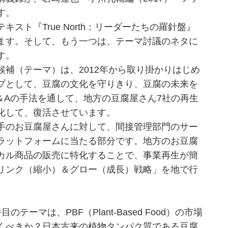
す。
ト『True North：リーダーたちの羅針盤』
ます。そして、もう一つは、テーマ討議のネタに
す。
補（テーマ）は、2012年から取り掛かりはじめ
プとして、豆腐の文化を守りきり、豆腐の未来を
＆Aの手法を通して、地方の豆腐屋さん7社の再生
化して、復活させています。
手のお豆腐屋さんに対して、間接管理部門のサー
ラットフォームに当たる部分です。地方のお豆腐
カル商品の販売に特化することで、事業再生が簡
リンク（縮小）＆グロー（成長）戦略」を地で行
マは、PBF（Plant-Based Food）の市場
くべきか？日本古来の植物タンパク質である豆腐