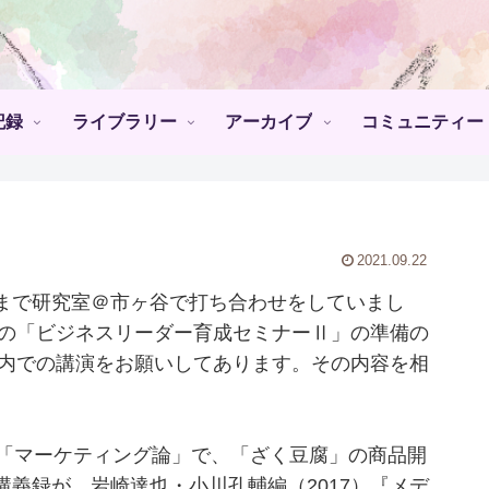
記録
ライブラリー
アーカイブ
コミュニティー
2021.09.22
まで研究室＠市ヶ谷で打ち合わせをしていまし
院の「ビジネスリーダー育成セミナーⅡ」の準備の
業内での講演をお願いしてあります。その内容を相
「マーケティング論」で、「ざく豆腐」の商品開
義録が、岩崎達也・小川孔輔編（2017）『メデ