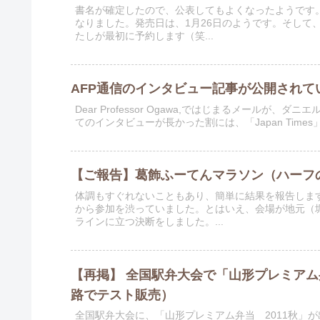
書名が確定したので、公表してもよくなったようです
なりました。発売日は、1月26日のようです。そして
たしが最初に予約します（笑...
AFP通信のインタビュー記事が公開されて
Dear Professor Ogawa,ではじまるメール
てのインタビューが長かった割には、「Japan Time
【ご報告】葛飾ふーてんマラソン（ハーフの
体調もすぐれないこともあり、簡単に結果を報告しま
から参加を渋っていました。とはいえ、会場が地元（
ラインに立つ決断をしました。...
【再掲】 全国駅弁大会で「山形プレミアム
路でテスト販売）
全国駅弁大会に、「山形プレミアム弁当 2011秋」が