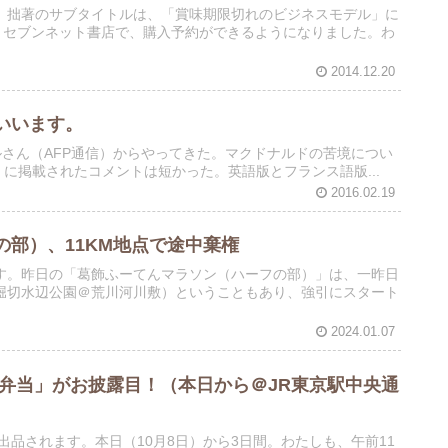
。拙著のサブタイトルは、「賞味期限切れのビジネスモデル」に
、セブンネット書店で、購入予約ができるようになりました。わ
2014.12.20
いいます。
が、ダニエルさん（AFP通信）からやってきた。マクドナルドの苦境につい
s」に掲載されたコメントは短かった。英語版とフランス語版...
2016.02.19
部）、11KM地点で途中棄権
す。昨日の「葛飾ふーてんマラソン（ハーフの部）」は、一昨日
堀切水辺公園＠荒川河川敷）ということもあり、強引にスタート
2024.01.07
弁当」がお披露目！（本日から＠JR東京駅中央通
出品されます。本日（10月8日）から3日間。わたしも、午前11