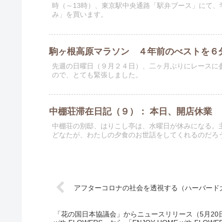
時（～13時）、東京駅中央通路「駅弁ブース」にて
み」を買います。
駒ヶ根高原マラソン ４年前のべストを６
先週の日曜日（９月２４日）、二ヶ月ぶりにレースに
ので、とても緊張しました。
中棚荘滞在日記（９）： 本日、開店休業
中棚荘の別邸、はりこし亭は、水曜日が休みになる。
どなたが、わたしの夕食のお世話をしてくれるのだろ
アフターコロナの社会を透視する（ハーバード
「花の国日本協議会」からニュースリリース（5月20日