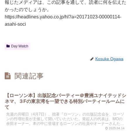
報じたメディアは、この記事を通して、読者に何を伝えた
かったのでしょうか。
https://headlines.yahoo.co.jp/hl?a=20171023-00000114-
asahi-soci
Day Watch
Kosuke Ogawa
関連記事
【ローソン本】出版記念パーティー＠豊洲ユナイテッドシ
ネマ、３Fの東京湾を一望できる特別パーティールームに
て
先週の月曜日（4月7日）、拙著『ローソン』の出版記念会を、ローソ
ンの竹増社長が主催して開いていただいた。発起人の代表は、MOの
余田オーナー。本の中に登場するローソンの社員やオーナーさんたち
38名が、豊洲のユナイテッドシネマ3Fで開かれたパー...
2025.04.14