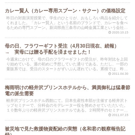
カレー賢人（カレー専用スプーン・サクー）の価格設定
昨日の対面演習授業で、学生のひとりが、おもしろい商品を紹介して
くれました。「カレー賢人」という名前のブランドで、カレーを食べ
るための専門スプーン。新潟県燕三条市の山崎金属工業という会社が
開発した商品です。お値段は1100円（＋消費税）。同社...
2020.10.15
母の日、フラワーギフト受注（4月30日現在、続報）
→ 実母には贈る手配を済ませました！
今週末にかけて、母の日のフラワーギフトの受注が、昨年対比を上回
り始めている。週の初めに予想していた通りである。ただし、一部の
量販系では、受注のスタートがずいぶん遅れている。累積では、昨年
度の実績を割り込んでいる。まだ予断は許さない。
2011.04.30
梅雨明けの軽井沢プリンスホテルから、満員御礼は猛暑節
電の派生需要
軽井沢プリンスホテル西館にて。日本生産性本部が主催する軽井沢ト
ップセミナーで、分科会のモデレーター役を努めさせていただいた。
１０数年ぶりの軽井沢プリンスホテルである。２時間半のセミナーに
は、３１名の方が参加してくださった。
2011.07.15
被災地で見た救援物資配給の実態（名和君の観察報告記
録）