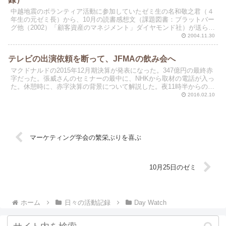
中越地震のボランティア活動に参加していたゼミ生の名和敬之君（４
年生の元ゼミ長）から、10月の読書感想文（課題図書：ブラットバー
グ他（2002）「顧客資産のマネジメント」ダイヤモンド社）が送られ
たきた。
2004.11.30
テレビの出演依頼を断って、JFMAの飲み会へ
マクドナルドの2015年12月期決算が発表になった。347億円の最終赤
字だった。張威さんのセミナーの最中に、NHKから取材の電話が入っ
た。休憩時に、赤字決算の背景について解説した。夜11時半からの番
組に生出演してほしいらしい。でも、夕方から...
2016.02.10
マーケティング学会の繁栄ぶりを喜ぶ
10月25日のゼミ
ホーム
日々の活動記録
Day Watch