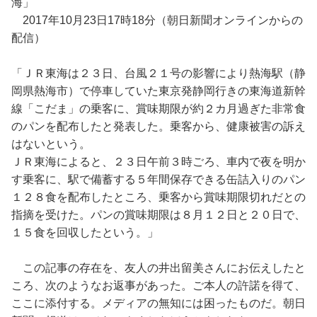
海」
2017年10月23日17時18分（朝日新聞オンラインからの
配信）
「ＪＲ東海は２３日、台風２１号の影響により熱海駅（静
岡県熱海市）で停車していた東京発静岡行きの東海道新幹
線「こだま」の乗客に、賞味期限が約２カ月過ぎた非常食
のパンを配布したと発表した。乗客から、健康被害の訴え
はないという。
ＪＲ東海によると、２３日午前３時ごろ、車内で夜を明か
す乗客に、駅で備蓄する５年間保存できる缶詰入りのパン
１２８食を配布したところ、乗客から賞味期限切れだとの
指摘を受けた。パンの賞味期限は８月１２日と２０日で、
１５食を回収したという。」
この記事の存在を、友人の井出留美さんにお伝えしたと
ころ、次のようなお返事があった。ご本人の許諾を得て、
ここに添付する。メディアの無知には困ったものだ。朝日