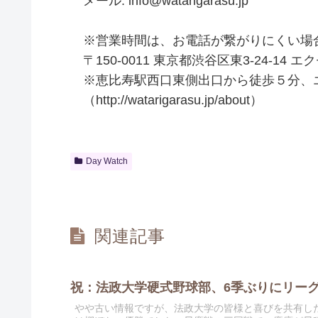
メール:
info@watarigarasu.jp
※営業時間は、お電話が繋がりにくい場
〒150-0011 東京都渋谷区東3-24-14 
※恵比寿駅西口東側出口から徒歩５分、
（
http://watarigarasu.jp/about）
Day Watch
関連記事
祝：法政大学硬式野球部、6季ぶりにリー
やや古い情報ですが、法政大学の皆様と喜びを共有し