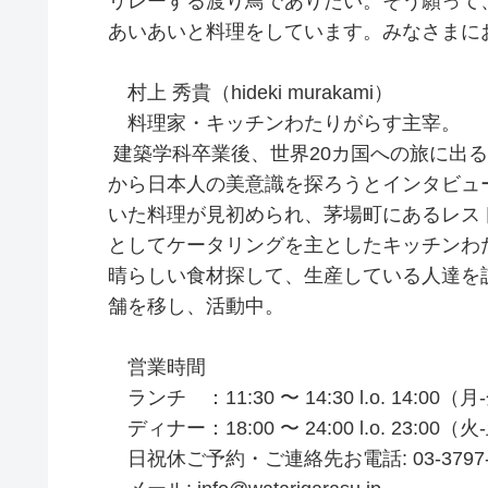
リレーする渡り鳥でありたい。そう願って
あいあいと料理をしています。みなさまに
村上 秀貴（hideki murakami）
料理家・キッチンわたりがらす主宰。
建築学科卒業後、世界20カ国への旅に出
から日本人の美意識を探ろうとインタビュ
いた料理が見初められ、茅場町にあるレスト
としてケータリングを主としたキッチンわ
晴らしい食材探して、生産している人達を訪
舗を移し、活動中。
営業時間
ランチ ：11:30 〜 14:30 l.o. 14:00（
ディナー：18:00 〜 24:00 l.o. 23:00（
日祝休ご予約・ご連絡先お電話: 03-3797-