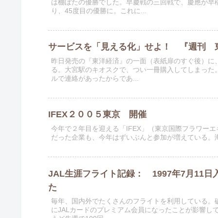
は棚ぼたの優勝でした。早慶戦の三回戦で、慶應が早稲
り、45度目の優勝に。これに...
サービスを「見える化」せよ！ 『週刊 東洋
昨日発売の『東洋経済』の一面（表紙扉のすぐ後）に、
る。大宮駅のキオスクで、つい一冊購入してしまった
ルで連絡があったからであ...
IFEX２００５東京 開催
今年で２年目を迎える「IFEX」（東京国際フラワー
だった企業も、今年はずいぶんと参加が増えている。
JAL生涯フライト記録： 1997年7月11
た
毎年、国内外でたくさんのフライトを利用している。破
にJALカードのプレミアム会員になったことが影響し