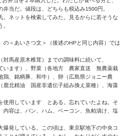
でお弁当を２本購入した。わたしが食べる分と、
弁当だ。値段は、どちらも税込み1500円。
氏。ネットを検索してみた。見るからに若そうな
う。
の＜あいさつ文＞（後述のHPと同じ内容）では
（対馬産原木椎茸）までの調味料に続いて、
ています）、野菜（各地方 農家直送 無農薬栽
地鶏、銘柄豚、和牛）、卵（広島県ジョニー農
（鹿北精油 国産非遺伝子組み換え菜種）、海藻
を使用しています とある。忘れていたよね。そ
。内容は、パン、ハム、ベーコン、魚粕漬け、塩
大爆発している。この頃は、東京駅地下の中央コ