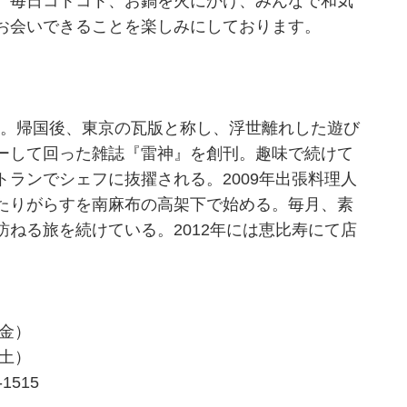
、毎日コトコト、お鍋を火にかけ、みんなで和気
お会いできることを楽しみにしております。
る。帰国後、東京の瓦版と称し、浮世離れした遊び
ーして回った雑誌『雷神』を創刊。趣味で続けて
ランでシェフに抜擢される。2009年出張料理人
たりがらすを南麻布の高架下で始める。毎月、素
ねる旅を続けている。2012年には恵比寿にて店
月-金）
火-土）
1515