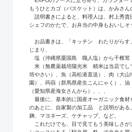
EXPOのブースに立ち寄り、カウンター
もうひとカゴ（バスケット）は、かみさんの
説明書きによると、料理人は、村上秀貴
シェフのかたで、お弁当の中身もおいしそ
お品書きは、「キッチン わたりがらす」
じまり、
塩（沖縄県粟国島 職人塩）から干椎茸
米（無農薬栽培陽光米 精米は当店でし
培やさい）、魚（高松港直送）、肉（大山
園）、蒟蒻（群馬県産生こんにゃく）、油
（愛知県産海女さんから）、、、
最後に、基本的に国産オーガニック食材
のあとに、自家製の加工品 と説明がある
麹、マヨネーズ、ケチャップ、など。
これだけでも、目で見てもう美味しさが