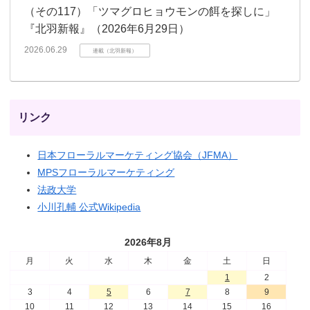
（その117）「ツマグロヒョウモンの餌を探しに」
『北羽新報』（2026年6月29日）
2026.06.29
連載（北羽新報）
リンク
日本フローラルマーケティング協会（JFMA）
MPSフローラルマーケティング
法政大学
小川孔輔 公式Wikipedia
2026年8月
月
火
水
木
金
土
日
1
2
3
4
5
6
7
8
9
10
11
12
13
14
15
16