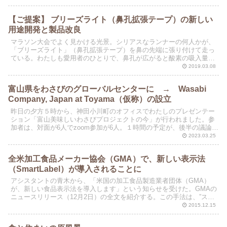
【ご提案】 ブリーズライト（鼻孔拡張テープ）の新しい
用途開発と製品改良
マラソン大会でよく見かける光景。シリアスなランナーの何人かが、
「ブリーズライト」（鼻孔拡張テープ）を鼻の先端に張り付けて走っ
ている。わたしも愛用者のひとりで、鼻孔が広がると酸素の吸入量が
増えて走りやすくなる（ような気持ちになる）。走り始めた...
2019.03.08
富山県をわさびのグローバルセンターに → Wasabi
Company, Japan at Toyama（仮称）の設立
昨日の夕方５時から、神田小川町のオフィスでわたしのプレゼンテー
ション「富山美味しいわさびプロジェクトの今」が行われました。参
加者は、対面が6人でzoom参加が6人。１時間の予定が、後半の議論が
白熱して２時間をオーバー。ゲストアドバイザーの坂...
2023.03.25
全米加工食品メーカー協会（GMA）で、新しい表示法
（SmartLabel）が導入されることに
アシスタントの青木から、「米国の加工食品製造業者団体（GMA）
が、新しい食品表示法を導入します」という知らせを受けた。GMAの
ニュースリリース（12月2日）の全文を紹介する。この手法は、”スマ
ートラベル”（SmartLabel）と呼ばれてい...
2015.12.15