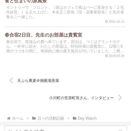
食と住まいの原風景
サントリーで「プロント」（昼はカフェで夜はバーに変身する「２毛
作経営」）を立ち上げた、本名正二部長（現・花事業部長）と先月昼
食をご一緒した。
2001.10.11
春合宿2日目、先生のお部屋は貴賓室
春合宿で、筑波山の麓へ来ています。宿泊は、つくばグランドホテ
ル。一昨年に続き、わたしの部屋は、特別待遇の貴賓室に。12畳と8
畳のつづきの間に、奇跡的に檜の露天風呂が付いていました。ご興味
のある方は、わんすけ先生のインスタグラムをチェックして...
2018.03.30
天ぷら蕎麦＠御殿場茶屋
小川町の笠原町長さん、インタビュー
ホーム
日々の活動記録
Day Watch