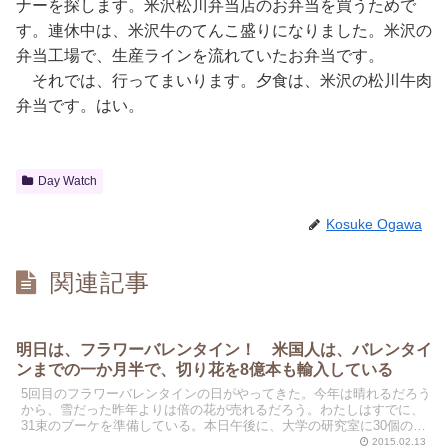
ナーを探します。米沢松川弁当店のお弁当を買うためで
す。連休中は、米沢牛のてんこ盛りになりました。米沢の
弁当工場で、生産ラインを流れていたお弁当です。
それでは、行ってまいります。夕食は、米沢の松川牛肉
弁当です。はい。
Day Watch
Kosuke Ogawa
関連記事
明日は、フラワーバレンタイン！ 米国人は、バレンタイ
ンまでの一か月半で、切り花を8億本も輸入している
5回目のフラワーバレンタインの日がやってきた。今年は晴れるだろう
から、雪だった昨年よりは倍の花が売れるだろう。わたしはすでに、
31束のブーケを準備している。本日午後に、大学の研究室に30個の花
束が届く。周囲の女性連中に渡すためのものだ。
2015.02.13