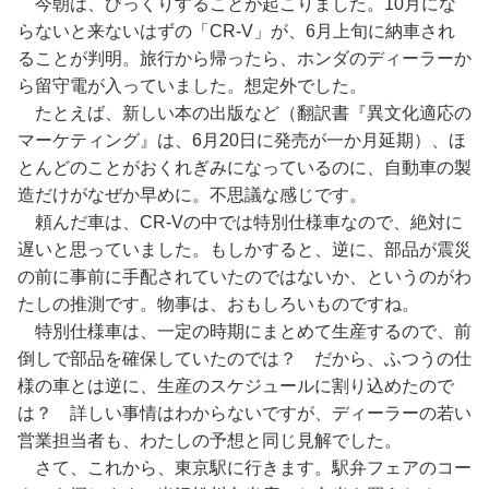
今朝は、びっくりすることが起こりました。10月にな
らないと来ないはずの「CR-V」が、6月上旬に納車され
ることが判明。旅行から帰ったら、ホンダのディーラーか
ら留守電が入っていました。想定外でした。
たとえば、新しい本の出版など（翻訳書『異文化適応の
マーケティング』は、6月20日に発売が一か月延期）、ほ
とんどのことがおくれぎみになっているのに、自動車の製
造だけがなぜか早めに。不思議な感じです。
頼んだ車は、CR-Vの中では特別仕様車なので、絶対に
遅いと思っていました。もしかすると、逆に、部品が震災
の前に事前に手配されていたのではないか、というのがわ
たしの推測です。物事は、おもしろいものですね。
特別仕様車は、一定の時期にまとめて生産するので、前
倒しで部品を確保していたのでは？ だから、ふつうの仕
様の車とは逆に、生産のスケジュールに割り込めたので
は？ 詳しい事情はわからないですが、ディーラーの若い
営業担当者も、わたしの予想と同じ見解でした。
さて、これから、東京駅に行きます。駅弁フェアのコー