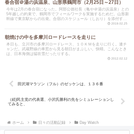
春合宿＠湯の浜温泉、山形県鶴岡市（2月25日～27日）
今年は2月の春合宿になった。阿部公徳社長（亀や＠湯の浜温泉）との
5年越しの約束で、鶴岡市でフィールワークを実施するためだ。山形新
幹線で東京駅からの出発。合宿のスケジュール（しおり）を添付す
る。お寺（禅寺？）と水族館（くらげで有名）が議論のテ...
2019.02.25
朝焼けの中を多摩川ロードレースを走りに
本日も、立川市の多摩川ロードレース、１０ＫＭを走りに行く。連チ
ャンだ。武蔵野線の車窓から見る朝日がまぶしい。快晴。こんなとき
は、日本海側は猛吹雪だったりする。
2012.02.12
田沢湖マラソン（フル）のゼッケンは、１３６番
（続)民主党の代表選、小沢氏勝利の先をシミュレーションし
てみると、
ホーム
日々の活動記録
Day Watch