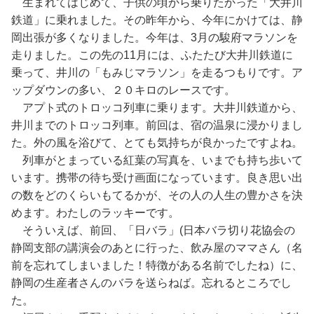
生まれてはじめて、子供の頃から乗りたかった「大井川
鉄道」に乗れました。その昨年から、今年にかけては、静
岡出張が多くなりました。今年は、3月の駿府マラソンを
走りました。この先の11月には、ふたたび大井川鉄道に
乗って、井川の「もみじマラソン」を走るつもりです。ア
ップダウンの多い、２０キロのレースです。
アプト式のトロッコ列車に乗ります。大井川鉄道から、
井川までのトロッコ列車。前回は、宿の温泉に浸かりまし
た。外の風を浴びて、とても気持ちが良かったですよね。
列車がとまっている紅葉の写真を、いまでも持ち歩いて
います。携帯の待ち受け画面になっています。良き思い出
の数をどのくらいもてるかが、その人の人生の豊かさを決
めます。わたしのラッキーです。
そういえば、前回、「日バラ」(日本バラ切り花協会の
静岡支部の講演会のあとに行った、飲み屋のママさん（名
前を忘れてしまいました！特徴がある名前でしたね）に、
静岡の生産者さんのバラを送らねば。忘れるところでし
た。