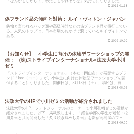
「なんかもしかして、わたしもやれそうな」気持ちになりました。集
計を担当している青木さんからのメールを紹介します。
2011.01.13
偽ブランド品の傾向と対策： ルイ・ヴィトン・ジャパン
袋物と言われるバッグ類や高級時計などの偽ブランド品が横行してい
る。人気のトップは、日本市場のおかげで潤っているルイヴィトンで
ある。
2002.10.05
【お知らせ】 小学生に向けの体験型ワークショップの開
催： (株)ストライプインターナショナル×法政大学小川
ゼミ
「ストライプインターナショナル」（本社：岡山市）が展開するブラ
ンド「koe（コエ）」が、小学生に向けた体験型ワークショップを開
催することになりました。開催日は、8月18日（土）。場所は、自由
が丘にあるライフスタイル型店舗「koe house...
2018.08.01
法政大学のHPで小川ゼミの活動が紹介されました
法政大学のHP、フォトジャーナルのコーナーで小川孔輔ゼミの活動が
紹介されました。以下、掲載致します。 「経営学部の学生が老舗・松
川弁当と共同開発した「炙り焼き鶏めし弁当」を新宿高島屋のフェア
で販売」
2013.06.26