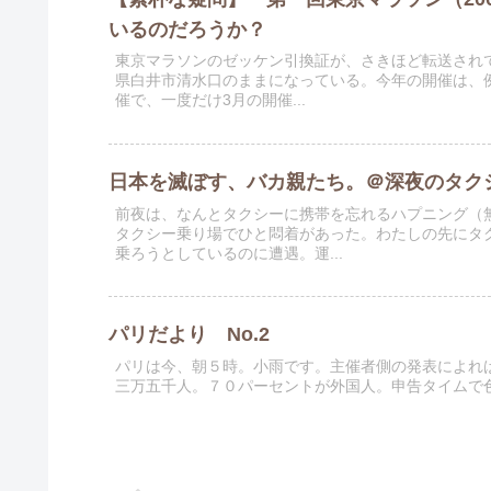
いるのだろうか？
東京マラソンのゼッケン引換証が、さきほど転送され
県白井市清水口のままになっている。今年の開催は、例
催で、一度だけ3月の開催...
日本を滅ぼす、バカ親たち。＠深夜のタク
前夜は、なんとタクシーに携帯を忘れるハプニング（
タクシー乗り場でひと悶着があった。わたしの先にタ
乗ろうとしているのに遭遇。運...
パリだより No.2
パリは今、朝５時。小雨です。主催者側の発表によれ
三万五千人。７０パーセントが外国人。申告タイムで