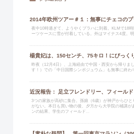
2014年欧州ツアー＃１：無事にチェコの
夜中10時過ぎて、ようやくプラハに到着。KLMで1
ーツケースに雪が付着している。外はマイナス4度。
楊貴妃は、150センチ、75キロ！にびっ
昨夜（12月4日）、上海経由で中国・西安から帰りま
す！）での「中日国際シンポジュウム」も無事に終わ
近況報告： 足立フレンドリー、フィール
3つの家族が高砂に集合。孫娘（6歳）が神戸からひ
がない。本日も買い物の後、夕方から大学院の補講が
ンの結果、学生のフィールド...
【素朴な疑問】 第一回東京マラソン（20