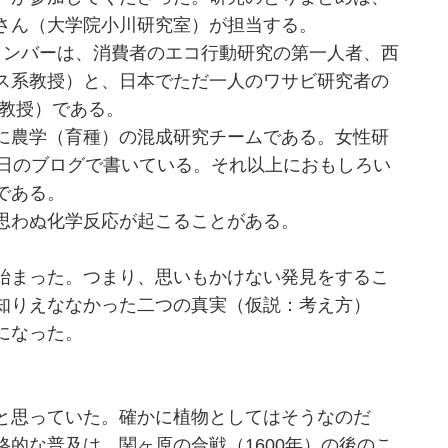
さん（大学院小川研究室）が担当する。
ンバーは、消費者のエコ行動研究の第一人者、西
ス系教授）と、日本でただ一人のワサビ研究者の
准教授）である。
に農学（育種）の混成研究チームである。女性研
4日のブログで書いている。それ以上におもしろい
である。
思わぬ化学反応が起こることがある。
始まった。つまり、思いもかけない発見をするこ
知りえななかった二つの真実（仮説：考え方）
になった。
と思っていた。確かに植物としてはそうなのだ
的な普及は、関ヶ原の合戦（1600年）の後のこ