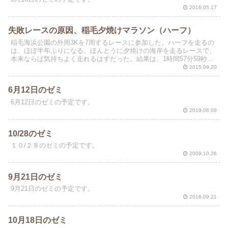
2016.05.17
失敗レースの原因、稲毛夕焼けマラソン（ハーフ）
稲毛海浜公園の外周3Kを7周するレースに参加した。ハーフを走るの
は、ほぼ半年ぶりになる。ほんとうに夕焼けの海岸を走るレースで、
本来ならば気持ちよく走れるはずだった。結果は、1時間57分59秒。
総合90位（203人中）、55歳以上男子8位（1...
2015.09.20
6月12日のゼミ
6月12日のゼミの予定です。
2019.06.08
10/28のゼミ
１０/２８のゼミの予定です。
2009.10.26
9月21日のゼミ
9月21日のゼミの予定です。
2016.09.21
10月18日のゼミ