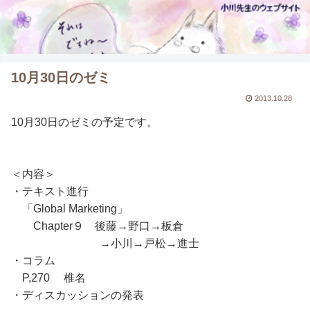
10月30日のゼミ
2013.10.28
10月30日のゼミの予定です。
＜内容＞
・テキスト進行
「Global Marketing」
Chapter９ 後藤→野口→板倉
→小川→戸松→進士
・コラム
P,270 椎名
・ディスカッションの発表