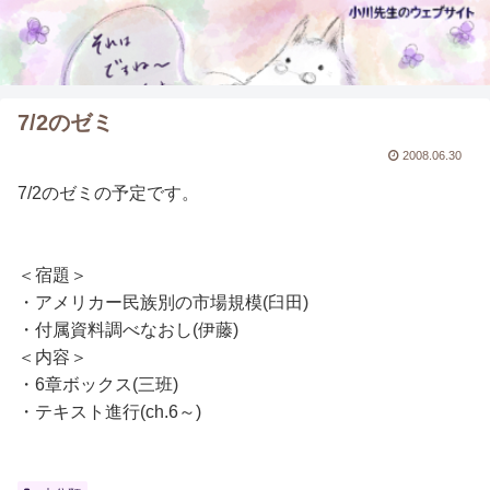
7/2のゼミ
2008.06.30
7/2のゼミの予定です。
＜宿題＞
・アメリカー民族別の市場規模(臼田)
・付属資料調べなおし(伊藤)
＜内容＞
・6章ボックス(三班)
・テキスト進行(ch.6～)